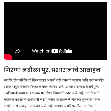
गिरणा नदीला पूर, प्रशासनाचे आवाहन
सद्यस्थितीत परिस्थिती नियंत्रणात असली तरी पावसाचे प्रमाण आणि प्रकल्पातील
आवक पाहून विसर्गात फेरबदल केला जाणार आहे. आवक वाढल्यास विसर्ग पुन्हा
वाढविण्याची शक्यता असल्याचे पाटबंधारे विभागाने स्पष्ट केले आहे. नागरिकांनी
नदीकाठ परिसरात खबरदारी घ्यावी, तसेच प्रशासनाने दिलेल्या सूचनांचे पालन
करावे, असे आवाहन करण्यात आले आहे. भडगाव व परिसरातील नागरिकांनी