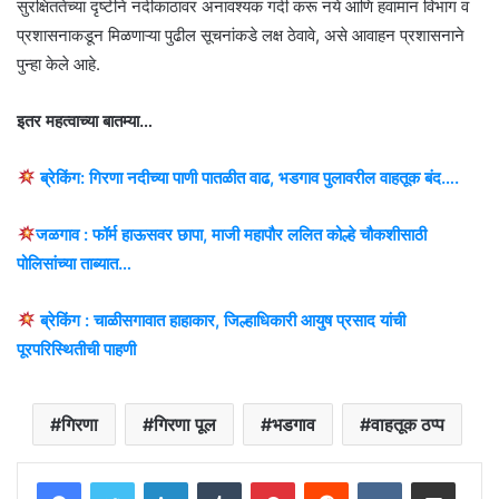
सुरक्षिततेच्या दृष्टीने नदीकाठावर अनावश्यक गर्दी करू नये आणि हवामान विभाग व
प्रशासनाकडून मिळणाऱ्या पुढील सूचनांकडे लक्ष ठेवावे, असे आवाहन प्रशासनाने
पुन्हा केले आहे.
इतर महत्वाच्या बातम्या…
ब्रेकिंग: गिरणा नदीच्या पाणी पातळीत वाढ, भडगाव पुलावरील वाहतूक बंद….
जळगाव : फॉर्म हाऊसवर छापा, माजी महापौर ललित कोल्हे चौकशीसाठी
पोलिसांच्या ताब्यात…
ब्रेकिंग : चाळीसगावात हाहाकार, जिल्हाधिकारी आयुष प्रसाद यांची
पूरपरिस्थितीची पाहणी
गिरणा
गिरणा पूल
भडगाव
वाहतूक ठप्प
LinkedIn
Tumblr
Pinterest
Reddit
VKontakte
Share via Email