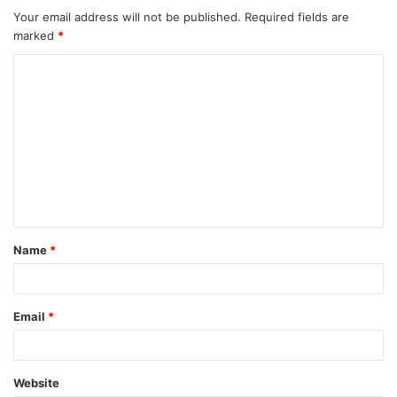
Your email address will not be published.
Required fields are
marked
*
C
o
m
m
e
n
t
Name
*
*
Email
*
Website