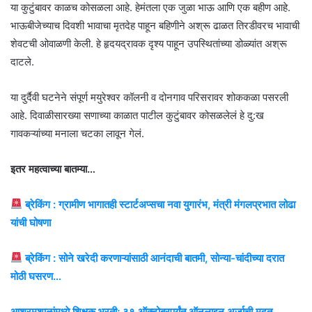
या कुटुंबावर काळच कोसळला आहे. हेमंतला एक जुळा भाऊ आणि एक बहीण आहे.
भाऊबीजेच्याच दिवशी भावाचा मृतदेह पाहून बहिणीने अश्रू ढाळत तिरडीवरच भावाची
शेवटची ओवाळणी केली. हे हृदयद्रावक दृश्य पाहून उपस्थितांच्या डोळ्यांत अश्रू
दाटले.
या दुर्दैवी घटनेने संपूर्ण मयुरेश्वर कॉलनी व दोनगाव परिसरावर शोककळा पसरली
आहे. दिवाळीसारख्या सणाच्या काळात पाटील कुटुंबावर कोसळलेलं हे दु:ख
गावकऱ्यांच्या मनाला चटका लावून गेलं.
इतर महत्वाच्या बातम्या…
ब्रेकिंग : ग्रामीण भागातही स्टार्टअप्सचा नवा युगारंभ, मंत्री मंगलप्रभात लोढा
यांची घोषणा
ब्रेकिंग : सोने खरेदी करणाऱ्यांसाठी आनंदाची बातमी, सोन्या-चांदीच्या दरात
मोठी घसरण…
आश्रमशाळांमध्ये शिक्षक भरती; ३१ ऑक्टोबरपर्यंत ऑनलाइन अर्जाची मुदत..