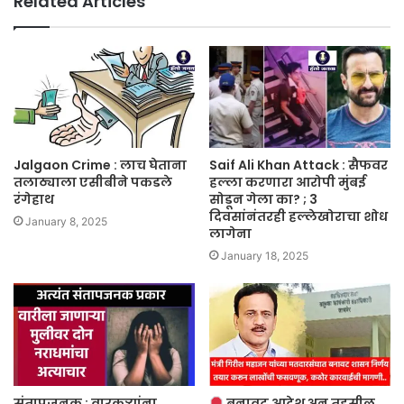
Related Articles
Jalgaon Crime : लाच घेताना
Saif Ali Khan Attack : सैफवर
तलाठ्याला एसीबीने पकडले
हल्ला करणारा आरोपी मुंबई
रंगेहाथ
सोडून गेला का? ; 3
दिवसांनंतरही हल्लेखोराचा शोध
January 8, 2025
लागेना
January 18, 2025
संतापजनक : वारकऱ्यांना
बनावट आदेश अन् तहसील