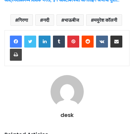
गिरणा
नदी
भाऊबीज
मयुरेश कॉलनी
LinkedIn
Tumblr
Pinterest
Reddit
VKontakte
Share via Email
Print
desk