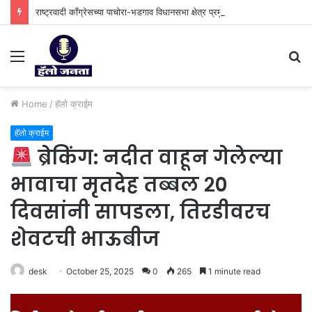
राष्ट्रवादी काँग्रेसच्या पाचोरा-भडगाव विधानसभा क्षेत्र प्रमुखपदी हर्षल पाटील यांची नियुक्ती.
Menu
S
fo
Home
/
⁠हॅलो क्राईम
⁠हॅलो क्राईम
ब्रेकिंग: नदीत वाहून गेलेल्या
भावाचा मृतदेह तब्बल २०
दिवसांनी सापडला, तिरडीवरच
शेवटची भाऊबीज
desk
October 25, 2025
0
265
1 minute read