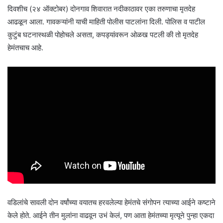
दिवशीच (२४ ऑक्टोबर) दोनगाव शिवारात नदीकाठावर एका तरुणाचा मृतदेह
आढळून आला. गावकऱ्यांनी याची माहिती पोलीस पाटलांना दिली. पोलिस व पाटील
कुटुंब घटनास्थळी पोहोचले असता, कपड्यांवरून ओळख पटली की तो मृतदेह
हेमंतचाच आहे.
वडिलांचे सावली दोन वर्षांच्या वयातच हरवलेल्या हेमंतचे संगोपन त्याच्या आईने कष्टाने
केले होते. आईने तीन मुलांना वाढवून उभं केलं, पण आता हेमंतच्या मृत्यूने पुन्हा एकदा