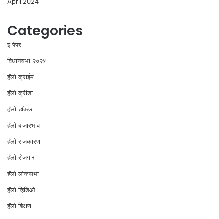
April 2024
Categories
इ पेपर
विधानसभा २०२४
⁠हॅलो क्राईम
हॅलो क्रीडा
हॅलो डॉक्टर
हॅलो बाजारभाव
हॅलो राजकारण
⁠हॅलो रोजगार
हॅलो लोकसभा
⁠हॅलो व्हिडिओ
हॅलो शिक्षण