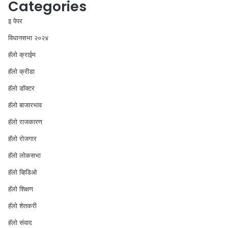
Categories
इ पेपर
विधानसभा २०२४
⁠हॅलो क्राईम
हॅलो क्रीडा
हॅलो डॉक्टर
हॅलो बाजारभाव
हॅलो राजकारण
⁠हॅलो रोजगार
हॅलो लोकसभा
⁠हॅलो व्हिडिओ
हॅलो शिक्षण
⁠हॅलो शेतकरी
⁠हॅलो संवाद