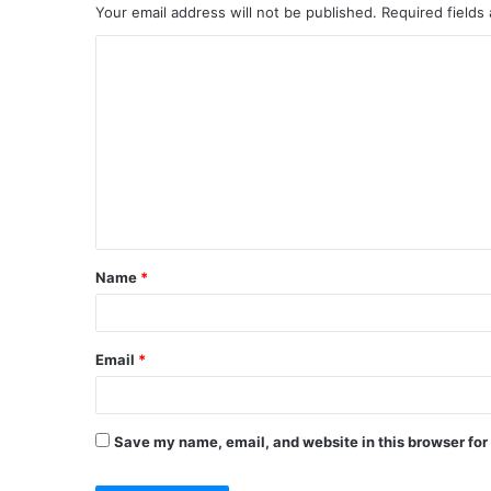
Your email address will not be published.
Required fields
C
o
m
m
e
n
t
Name
*
*
Email
*
Save my name, email, and website in this browser for