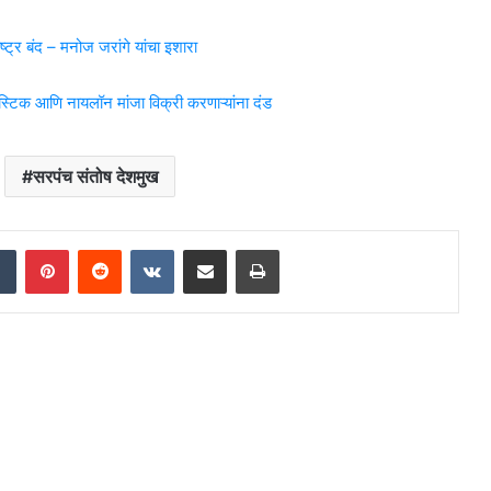
्र बंद – मनोज जरांगे यांचा इशारा
िक आणि नायलॉन मांजा विक्री करणाऱ्यांना दंड
सरपंच संतोष देशमुख
dIn
Tumblr
Pinterest
Reddit
VKontakte
Share via Email
Print