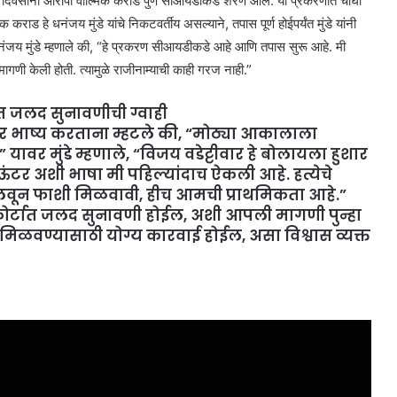
 २२ दिवसांनी आरोपी वाल्मिक कराड पुणे सीआयडीकडे शरण आले. या प्रकरणात चौघा
 हे धनंजय मुंडे यांचे निकटवर्तीय असल्याने, तपास पूर्ण होईपर्यंत मुंडे यांनी
नंजय मुंडे म्हणाले की, “हे प्रकरण सीआयडीकडे आहे आणि तपास सुरू आहे. मी
गणी केली होती. त्यामुळे राजीनाम्याची काही गरज नाही.”
त जलद सुनावणीची ग्वाही
रणावर भाष्य करताना म्हटले की, “मोठ्या आकालाला
ावर मुंडे म्हणाले, “विजय वडेट्टीवार हे बोलायला हुशार
र अशी भाषा मी पहिल्यांदाच ऐकली आहे. हत्येचे
लवून फाशी मिळवावी, हीच आमची प्राथमिकता आहे.”
रॅक कोर्टात जलद सुनावणी होईल, अशी आपली मागणी पुन्हा
िळवण्यासाठी योग्य कारवाई होईल, असा विश्वास व्यक्त