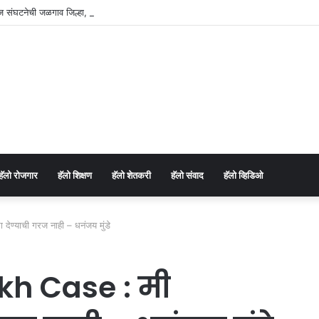
ाज संघटनेची जळगाव जिल्हा, शहर व युवा कार्यकारिणी जाहीर.
⁠हॅलो रोजगार
हॅलो शिक्षण
⁠हॅलो शेतकरी
⁠हॅलो संवाद
⁠हॅलो व्हिडिओ
्याची गरज नाही – धनंजय मुंडे
h Case : मी