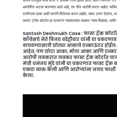
संतोष देशमुख यांची हत्या ९ डिसेंबर रोजी झाली होती, आणि त्यानंतर
आरोपींना अटक करण्यात आले आहे, तर तीन आरोपी फरार आहेत. वाल्मिक कराड
राजीनामा द्यावा अशी मागणी विरोधक करत आहेत. यावर उत्तर देताना, ध
फास्ट ट्रॅक कोर्टात हा प्रकरण न्यायालयात लवकर न्याय मिळावा, अशी मा
Santosh Deshmukh Case : फास्ट ट्रॅक कोर्टा
कॉंग्रेसचे नेते विजय वडेट्टीवार यांनी या प्रक
वाचवण्यासाठी छोट्या आकाचे एन्काऊंटर होईल.” य
आहेत, पण छोटा आका, मोठा आका आणि एन्काऊंट
आरोपी लवकरात लवकर फास्ट ट्रॅक कोर्टात चा
मंत्री धनंजय मुंडे यांनी या प्रकरणात फास्ट ट्
एकदा व्यक्त केली आणि आरोप्यांना जलद फाशी म
केला.