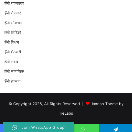
हॅलो राजकारण
⁠हॅलो रोजगार
हॅलो लोकसभा
⁠हॅलो व्हिडिओ
हॅलो शिक्षण
⁠हॅलो शेतकरी
⁠हॅलो संवाद
हॅलो सामाजिक
हॅलो हवामान
© Copyright 2026, All Rights Reserved |
Jannah Theme by
TieLabs
Join WhatsApp Group