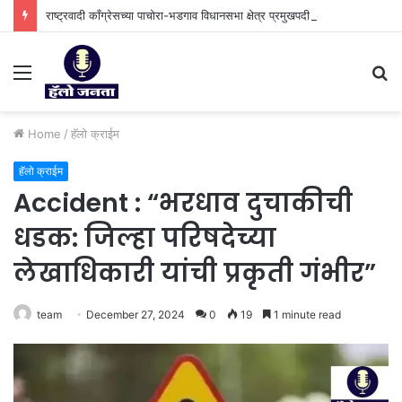
राष्ट्रवादी काँग्रेसच्या पाचोरा-भडगाव विधानसभा क्षेत्र प्रमुखपदी हर्षल पाटील यांची नियुक्ती.
Menu
S
fo
Home
/
⁠हॅलो क्राईम
⁠हॅलो क्राईम
Accident : “भरधाव दुचाकीची
धडक: जिल्हा परिषदेच्या
लेखाधिकारी यांची प्रकृती गंभीर”
team
December 27, 2024
0
19
1 minute read