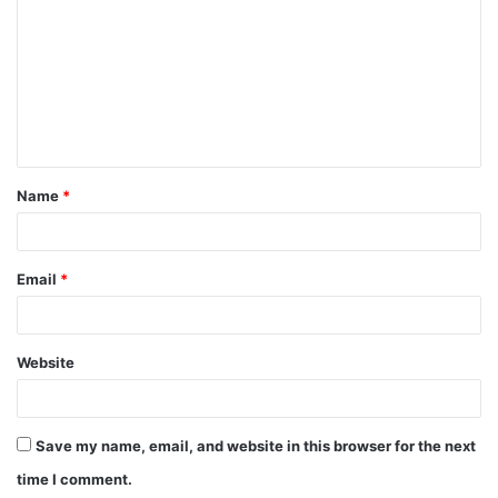
o
m
m
e
n
t
Name
*
*
Email
*
Website
Save my name, email, and website in this browser for the next
time I comment.