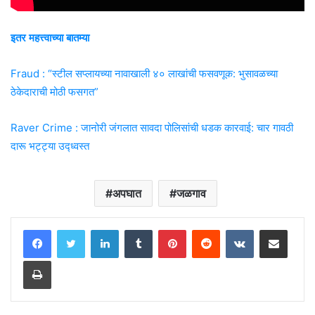
इतर महत्त्वाच्या बातम्या
Fraud : “स्टील सप्लायच्या नावाखाली ४० लाखांची फसवणूक: भुसावळच्या
ठेकेदाराची मोठी फसगत”
Raver Crime : जानोरी जंगलात सावदा पोलिसांची धडक कारवाई: चार गावठी
दारू भट्ट्या उद्ध्वस्त
अपघात
जळगाव
LinkedIn
Tumblr
Pinterest
Reddit
VKontakte
Share via Email
Print