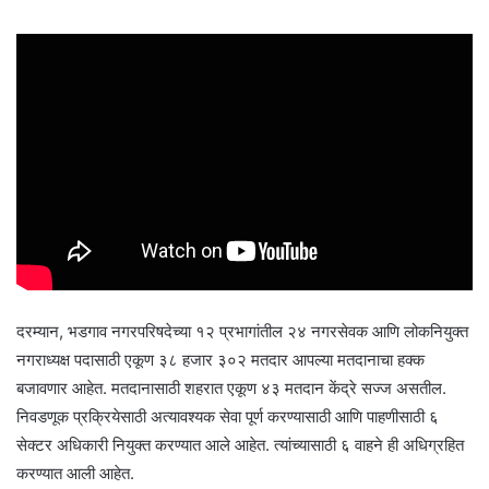
दरम्यान, भडगाव नगरपरिषदेच्या १२ प्रभागांतील २४ नगरसेवक आणि लोकनियुक्त
नगराध्यक्ष पदासाठी एकूण ३८ हजार ३०२ मतदार आपल्या मतदानाचा हक्क
बजावणार आहेत. मतदानासाठी शहरात एकूण ४३ मतदान केंद्रे सज्ज असतील.
निवडणूक प्रक्रियेसाठी अत्यावश्यक सेवा पूर्ण करण्यासाठी आणि पाहणीसाठी ६
सेक्टर अधिकारी नियुक्त करण्यात आले आहेत. त्यांच्यासाठी ६ वाहने ही अधिग्रहित
करण्यात आली आहेत.