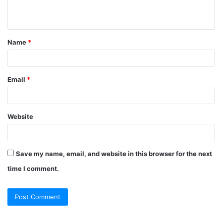
n
t
Name
*
*
Email
*
Website
Save my name, email, and website in this browser for the next
time I comment.