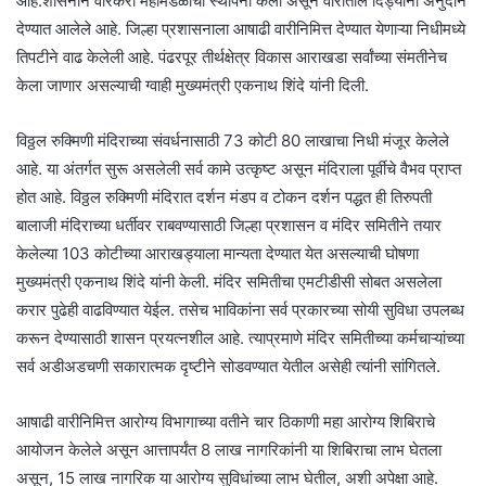
आहे.शासनाने वारकरी महामंडळाची स्थापना केली असून वारीतील दिंड्यांना अनुदान
देण्यात आलेले आहे. जिल्हा प्रशासनाला आषाढी वारीनिमित्त देण्यात येणाऱ्या निधीमध्ये
तिपटीने वाढ केलेली आहे. पंढरपूर तीर्थक्षेत्र विकास आराखडा सर्वांच्या संमतीनेच
केला जाणार असल्याची ग्वाही मुख्यमंत्री एकनाथ शिंदे यांनी दिली.
विठ्ठल रुक्मिणी मंदिराच्या संवर्धनासाठी 73 कोटी 80 लाखाचा निधी मंजूर केलेले
आहे. या अंतर्गत सुरू असलेली सर्व कामे उत्कृष्ट असून मंदिराला पूर्वीचे वैभव प्राप्त
होत आहे. विठ्ठल रुक्मिणी मंदिरात दर्शन मंडप व टोकन दर्शन पद्धत ही तिरुपती
बालाजी मंदिराच्या धर्तीवर राबवण्यासाठी जिल्हा प्रशासन व मंदिर समितीने तयार
केलेल्या 103 कोटीच्या आराखड्याला मान्यता देण्यात येत असल्याची घोषणा
मुख्यमंत्री एकनाथ शिंदे यांनी केली. मंदिर समितीचा एमटीडीसी सोबत असलेला
करार पुढेही वाढविण्यात येईल. तसेच भाविकांना सर्व प्रकारच्या सोयी सुविधा उपलब्ध
करून देण्यासाठी शासन प्रयत्नशील आहे. त्याप्रमाणे मंदिर समितीच्या कर्मचाऱ्यांच्या
सर्व अडीअडचणी सकारात्मक दृष्टीने सोडवण्यात येतील असेही त्यांनी सांगितले.
आषाढी वारीनिमित्त आरोग्य विभागाच्या वतीने चार ठिकाणी महा आरोग्य शिबिराचे
आयोजन केलेले असून आत्तापर्यंत 8 लाख नागरिकांनी या शिबिराचा लाभ घेतला
असून, 15 लाख नागरिक या आरोग्य सुविधांच्या लाभ घेतील, अशी अपेक्षा आहे.