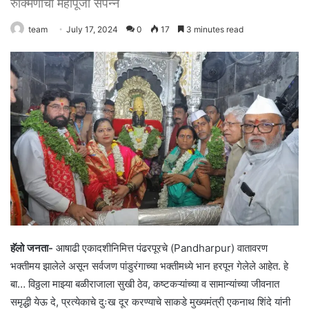
रुक्मिणीची महापूजा संपन्न
team
July 17, 2024
0
17
3 minutes read
हॅलो जनता-
आषाढी एकादशीनिमित्त पंढरपूरचे (Pandharpur) वातावरण
भक्तीमय झालेले असून सर्वजण पांडुरंगाच्या भक्तीमध्ये भान हरपून गेलेले आहेत. हे
बा… विठ्ठला माझ्या बळीराजाला सुखी ठेव, कष्टकऱ्यांच्या व सामान्यांच्या जीवनात
समृद्धी येऊ दे, प्रत्येकाचे दुःख दूर करण्याचे साकडे मुख्यमंत्री एकनाथ शिंदे यांनी