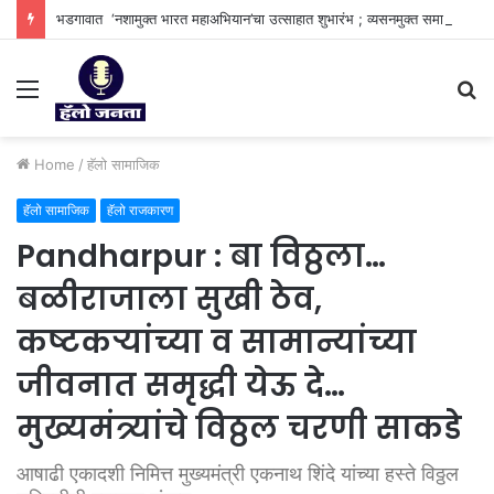
भडगावात ‘नशामुक्त भारत महाअभियान’चा उत्साहात शुभारंभ ; व्यसनमुक्त समाज घडविण्याचा सामूहिक संकल्प.
Menu
S
fo
Home
/
हॅलो सामाजिक
हॅलो सामाजिक
हॅलो राजकारण
Pandharpur : बा विठ्ठला…
बळीराजाला सुखी ठेव,
कष्टकऱ्यांच्या व सामान्यांच्या
जीवनात समृद्धी येऊ दे…
मुख्यमंत्र्यांचे विठ्ठल चरणी साकडे
आषाढी एकादशी निमित्त मुख्यमंत्री एकनाथ शिंदे यांच्या हस्ते विठ्ठल