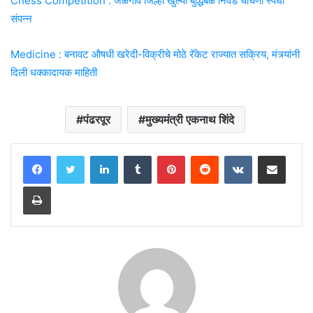
Chess Competition : जळगाव जिल्हा खुल्या बुद्धिबळ निवड चाचणी स्पर्धा
संपन्न
Medicine : बनावट औषधी खरेदी-विक्रीचे मोठे रॅकेट राज्यात सक्रिय, मंत्र्यांनी
दिली धक्कादायक माहिती
पंढरपूर
मुख्यमंत्री एकनाथ शिंदे
LinkedIn
Tumblr
Pinterest
Reddit
VKontakte
Share via Email
Print