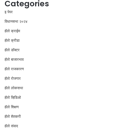
Categories
इ पेपर
विधानसभा २०२४
⁠हॅलो क्राईम
हॅलो क्रीडा
हॅलो डॉक्टर
हॅलो बाजारभाव
हॅलो राजकारण
⁠हॅलो रोजगार
हॅलो लोकसभा
⁠हॅलो व्हिडिओ
हॅलो शिक्षण
⁠हॅलो शेतकरी
⁠हॅलो संवाद