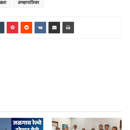
ाखला
महापालिका
dIn
Tumblr
Pinterest
Reddit
VKontakte
Share via Email
Print