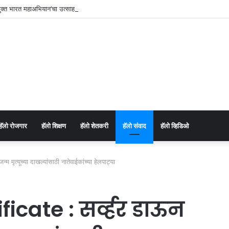
्त भारत महाअभियान’चा उत्साहात शुभारंभ ; व्यसनमुक्त समाज घडविण्याचा सामूहिक संकल्प.
⁠हॅलो रोजगार
हॅलो शिक्षण
⁠हॅलो शेतकरी
⁠हॅलो संवाद
⁠हॅलो व्हिडिओ
मृत्यूच्या दाखल्यांसाठी नातेवाईकांच्या हेलपाट्या
icate : सर्व्हर डाऊन