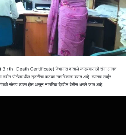
त्यू ( Birth- Death Certificate) विभागात दाखले काढण्यासाठी रांगा लागत
 नवीन पोर्टलमधील त्रुटींचा फटका नागरिकांना बसत आहे. त्यातच सर्व्हर
ांमध्ये संताप व्यक्त होत असून नागरिक देखील वेठीस धरले जात आहे.