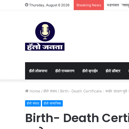
भडगावात ‘नशामुक
Thursday, August 6 2026
Breaking News
हॅलो लोकसभा
हॅलो राजकारण
⁠हॅलो क्राईम
हॅलो डॉक्टर
Home
/
⁠हॅलो संवाद
/
Birth- Death Certificate : सर्व्हर डाऊन मुळे जन्म 
⁠हॅलो संवाद
हॅलो सामाजिक
Birth- Death Certif