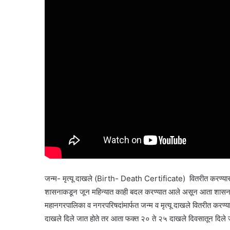
जन्म- मृत्यू दाखले (Birth- Death Certificate) वितरीत करण्यास
शासनाकडून जून महिन्यात काही बदल करण्यात आले असून आता शासनाकडू
महानगरपालिका व नगरपरिषदांमार्फत जन्म व मृत्यू दाखले वितरीत करण्
दाखले दिले जात होते तर आता फक्त २० ते २५ दाखले दिवसातून दिले