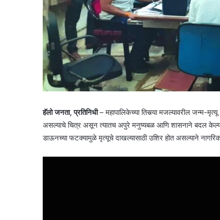
हॅलो जनता, प्रतिनिधी
– महापालिकेच्या तिसर्‍या मजल्यावरील जन्म-मृ
असल्याचे चित्र असून त्यातच अपुरे मनुष्यबळ आणि शासनाने बदल केल्या
डाऊनच्या फटक्यामुळे मृत्यूचे दाखल्यासाठी उशिर होत असल्याने नागरिक