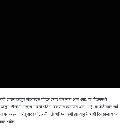
ाठी शासनाकडून सीआरएस पोर्टल तयार करण्यात आले आहे. या पोर्टलमध्ये
न डीसीसीआरएस नावाचे पोर्टल विकसीत करण्यात आले आहे. या पोर्टलद्वारे सर्व
यात येत आहेत. परंतु सदर पोर्टलची गती अतिषय कमी झाल्यामुळे आधी दिवसाला १००
 जात आहेत.