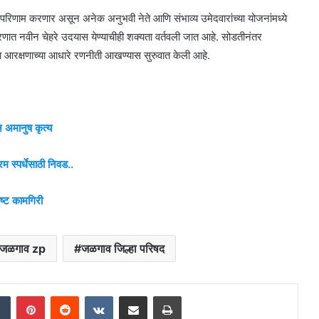
रिणाम करणार असून अनेक अनुभवी नेते आणि संभाव्य उमेदवारांच्या योजनांमध्ये
रणात नवीन चेहरे उदयास येण्याचीही शक्यता वर्तवली जात आहे. सोडतीनंतर
्या आरक्षणाच्या आधारे रणनीती आखण्यास सुरुवात केली आहे.
 अमानुष कृत्य
म स्पर्धेसाठी निवड..
कृष्ट कामगिरी
जळगाव zp
जळगाव जिल्हा परिषद
dIn
Tumblr
Pinterest
Reddit
VKontakte
Share via Email
Print