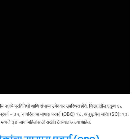
 पक्षांचे प्रतिनिधी आणि संभाव्य उमेदवार उपस्थित होते. जिल्ह्यातील एकूण ६८
 प्रवर्ग – ३१, नागरिकांचा मागास प्रवर्ग (OBC) १८, अनुसूचित जाती (SC): १३,
हणजे ३४ जागा महिलांसाठी राखीव ठेवण्यात आल्या आहेत.