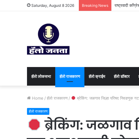
राष्ट्रवादी काँग्
Saturday, August 8 2026
Breaking News
हॅलो लोकसभा
हॅलो राजकारण
⁠हॅलो क्राईम
हॅलो डॉक्टर
Home
/
हॅलो राजकारण
/
ब्रेकिंग: जळगाव जिल्हा परिषद निवडणूक 
हॅलो राजकारण
ब्रेकिंग: जळगाव