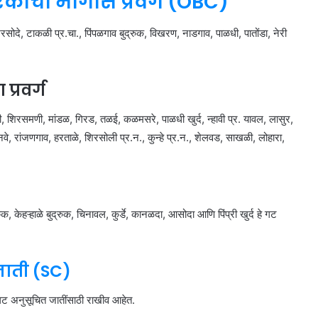
कांचा मागास प्रवर्ग (OBC)
 शिरसोदे, टाकळी प्र.चा., पिंपळगाव बुद्रुक, विखरण, नाडगाव, पाळधी, पातोंडा, नेरी
्रवर्ग
ी, शिरसमणी, मांडळ, गिरड, तळई, कळमसरे, पाळधी खुर्द, न्हावी प्र. यावल, लासुर,
जानवे, रांजणगाव, हरताळे, शिरसोली प्र.न., कुन्हे प्र.न., शेलवड, साखळी, लोहारा,
ुक, केहऱ्हाळे बुद्रुक, चिनावल, कुर्डे, कानळदा, आसोदा आणि पिंप्री खुर्द हे गट
जाती (SC)
 हे गट अनुसूचित जातींसाठी राखीव आहेत.