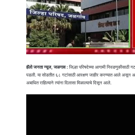
हॅलो जनता न्यूज, जळगाव :
जिल्हा परिषदेच्या आगामी निवडणुकीसाठी ग
पडली. या सोडतीत ६८ गटांसाठी आरक्षण जाहीर करण्यात आले असून अनेका
अबाधित राहिल्याने त्यांना दिलासा मिळाल्याचे दिसून आले.