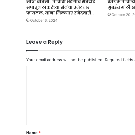
मोठी बातमी : पाचोरा भडगाव मतदार
काँग्रेस पाचोऱ
संघातून ठाकरेंच्या सेनेंचा उमेदवार
मुंबईत मोठी 
फायनल, यांना मिळणार उमेदवारी..
October 20, 
October 6, 2024
Leave a Reply
Your email address will not be published.
Required fields
C
o
m
m
e
n
t
Name
*
*