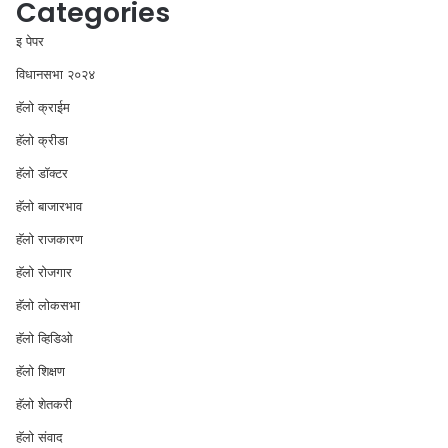
Categories
इ पेपर
विधानसभा २०२४
⁠हॅलो क्राईम
हॅलो क्रीडा
हॅलो डॉक्टर
हॅलो बाजारभाव
हॅलो राजकारण
⁠हॅलो रोजगार
हॅलो लोकसभा
⁠हॅलो व्हिडिओ
हॅलो शिक्षण
⁠हॅलो शेतकरी
⁠हॅलो संवाद