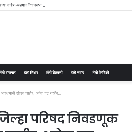
रेसच्या पाचोरा-भडगाव विधानसभा क्षेत्र प्रमुखपदी हर्षल पाटील यांची नियुक्ती.
⁠हॅलो रोजगार
हॅलो शिक्षण
⁠हॅलो शेतकरी
⁠हॅलो संवाद
⁠हॅलो व्हिडिओ
गट आरक्षणाची सोडत जाहीर, अनेक गट राखीव…
 जिल्हा परिषद निवडणूक