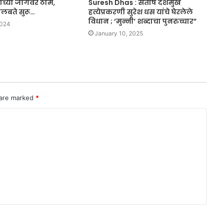
्याच्या जागेवर ठाम,
Suresh Dhas : संतोष देशमुख
खलबते सुरू…
हत्येप्रकरणी सुरेश धस यांचे घेरलेले
विधान ; ‘मुन्नी’ शब्दाचा पुनरुच्चार”
2024
January 10, 2025
 are marked
*