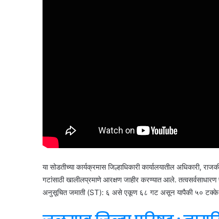
या सोडतीच्या कार्यक्रमास जिल्हाधिकारी कार्यालयातील अधिकारी, राजकीय
गटांसाठी खालीलप्रमाणे आरक्षण जाहीर करण्यात आले. तत्वसर्वसाधारण
अनुसूचित जमाती (ST): ६ असे एकूण ६८ गट असून यापैकी ५० टक्के म्