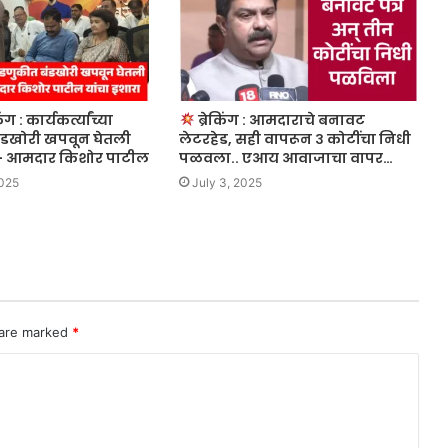
ंग : कार्यकर्त्यांच्या
ब्रेकिंग : आमदाराचे बनावट
ंडखोरी खपवून घेतली
लेटरहेड, सही वापरून ३ कोटींचा निधी
— आमदार किशोर पाटील
पळवला.. एआय आवाजाचा वापर…
2025
July 3, 2025
 are marked
*