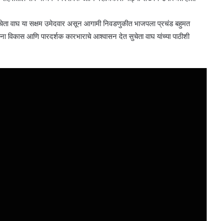
ठी सुचेता वाघ या सक्षम उमेदवार असून आगामी निवडणुकीत भाजपला प्रचंड बहुमत
ंना विकास आणि पारदर्शक कारभाराचे आश्वासन देत सुचेता वाघ यांच्या पाठीशी