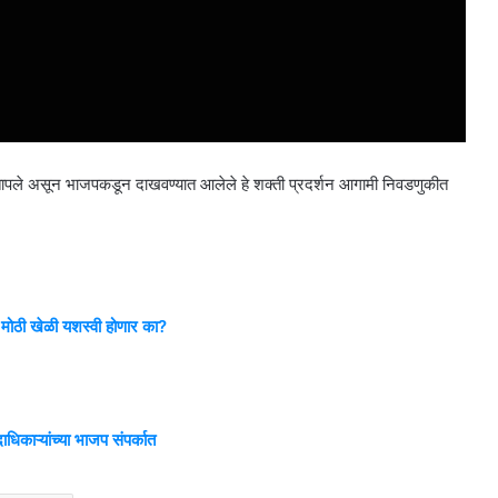
ण तापले असून भाजपकडून दाखवण्यात आलेले हे शक्ती प्रदर्शन आगामी निवडणुकीत
ी मोठी खेळी यशस्वी होणार का?
धिकाऱ्यांच्या भाजप संपर्कात