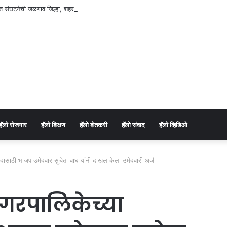
ाज संघटनेची जळगाव जिल्हा, शहर व युवा कार्यकारिणी जाहीर.
⁠हॅलो रोजगार
हॅलो शिक्षण
⁠हॅलो शेतकरी
⁠हॅलो संवाद
⁠हॅलो व्हिडिओ
ष पदासाठी भाजप उमेदवार सुचेता वाघ यांनी दाखल केला उमेदवारी अर्ज
 नगरपालिकेच्या