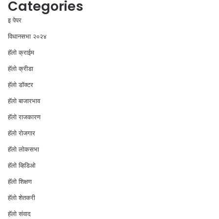
Categories
इ पेपर
विधानसभा २०२४
⁠हॅलो क्राईम
हॅलो क्रीडा
हॅलो डॉक्टर
हॅलो बाजारभाव
हॅलो राजकारण
⁠हॅलो रोजगार
हॅलो लोकसभा
⁠हॅलो व्हिडिओ
हॅलो शिक्षण
⁠हॅलो शेतकरी
⁠हॅलो संवाद