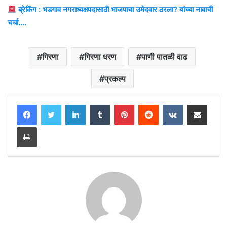
ब्रेकिंग : भडगाव नगराध्यक्षपदासाठी भाजपाचा उमेदवार ठरला? यांच्या नावाची
चर्चा….
गिरणा
गिरणा धरण
पाणी पातळी वाढ
प्रकल्प
LinkedIn
Tumblr
Pinterest
Reddit
VKontakte
Share via Email
Print