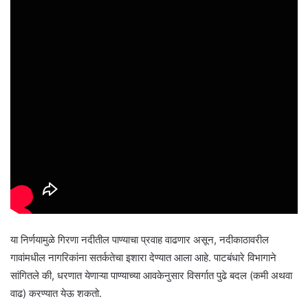
या निर्णयामुळे गिरणा नदीतील पाण्याचा प्रवाह वाढणार असून, नदीकाठावरील
गावांमधील नागरिकांना सतर्कतेचा इशारा देण्यात आला आहे. पाटबंधारे विभागाने
सांगितले की, धरणात येणाऱ्या पाण्याच्या आवकेनुसार विसर्गात पुढे बदल (कमी अथवा
वाढ) करण्यात येऊ शकतो.