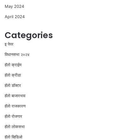
May 2024
April 2024
Categories
इ पेपर
विधानसभा २०२४
⁠हॅलो क्राईम
हॅलो क्रीडा
हॅलो डॉक्टर
हॅलो बाजारभाव
हॅलो राजकारण
⁠हॅलो रोजगार
हॅलो लोकसभा
⁠हॅलो व्हिडिओ