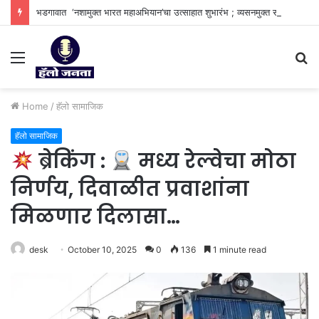
भडगावात ‘नशामुक्त भारत महाअभियान’चा उत्साहात शुभारंभ ; व्यसनमुक्त समाज घडविण्याचा सामूहिक संकल्प.
Menu
S
fo
Home
/
हॅलो सामाजिक
हॅलो सामाजिक
ब्रेकिंग :
मध्य रेल्वेचा मोठा
निर्णय, दिवाळीत प्रवाशांना
मिळणार दिलासा…
desk
October 10, 2025
0
136
1 minute read