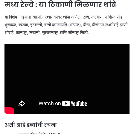
मध्य रेल्वे : या ठिकाणी मिळणार थांबे
या विशेष गाड्यांना खालील स्थानकांवर थांबा असेल. ठाणे, कल्याण, नाशिक रोड,
भुसावळ, खंडवा, इटारसी, राणी कमलापति (भोपाळ), बीना, वीरांगणा लक्ष्मीबाई झांसी,
ओराई, कानपूर, लखनौ, सुलतानपूर आणि जौनपूर सिटी.
अशी आहे डब्यांची रचना