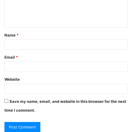
m
e
n
t
Name
*
*
Email
*
Website
Save my name, email, and website in this browser for the next
time I comment.