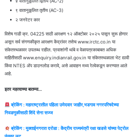
४ वातानुकूलित द्वितीय (AC-2)
९ वातानुकूलित तृतीय (AC-3)
२ जनरेटर कार
विशेष गाडी क्र. 04225 साठी आरक्षण १२ ऑक्टोबर २०२५ पासून सुरू होणार
असून सर्व संगणकीकृत आरक्षण केंद्रांवर तसेच www.irctc.co.in या
संकेतस्थळावर उपलब्ध राहील. प्रवाशांनी थांबे व वेळापत्रकाबाबत अधिक
माहितीसाठी www.enquiry.indianrail.gov.in या संकेतस्थळाला भेट द्यावी
किंवा NTES ॲप डाउनलोड करावे, असे आवाहन मध्य रेल्वेकडून करण्यात आले
आहे.
इतर महत्वाच्या बातम्या…
ब्रेकिंग : महाराष्ट्रातील पहिला उमेदवार जाहीर,भडगाव नगरपरिषदेच्या
निवडणुकीसाठी शिंदे सेना सज्ज
ब्रेकिंग : मुक्ताईनगरात दरोडा : केंद्रीय राज्यमंत्री रक्षा खडसे यांच्या पेट्रोल
पंपावर लूट