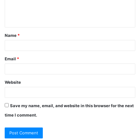
e
n
t
Name
*
*
Email
*
Website
Save my name, email, and website in this browser for the next
time I comment.