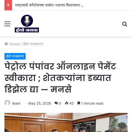
राष्ट्रवादी काँग्रेसच्या पाचोरा-भडगाव विधानसभा क्षेत्र प्रमुखपदी हर्षल पाटील यांची नियुक्ती.
Menu
S
fo
Home
/
हॅलो राजकारण
हॅलो राजकारण
पेट्रोल पंपांवर ऑनलाइन पेमेंट
स्वीकारा ; शेतकऱ्यांना डब्यात
डिझेल द्या — मनसे
team
May 25, 2026
0
40
1 minute read