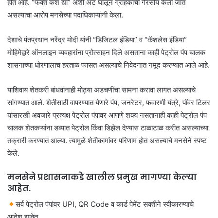
होत आहे. “फक्त कॅश द्या” अशी अट घालून ग्राहकांची गैरसोय केली जात
असल्याचा आरोप मनसेच्या पदाधिकाऱ्यांनी केला.
देशाचे पंतप्रधान नरेंद्र मोदी यांनी “डिजिटल इंडिया” व “कॅशलेस इंडिया”
मोहिमेद्वारे ऑनलाइन व्यवहारांना प्रोत्साहन दिले असताना काही पेट्रोल पंप चालक
शासनाच्या धोरणालाच हरताळ फासत असल्याचे निवेदनात नमूद करण्यात आले आहे.
याशिवाय शेतकरी बांधवांनाही मोठ्या अडचणींचा सामना करावा लागत असल्याचे
सांगण्यात आले. शेतीसाठी वापरण्यात येणारे पंप, जनरेटर, फवारणी यंत्रे, पॉवर टिलर
यांसारखी अवजारे प्रत्यक्ष पेट्रोल पंपावर आणणे शक्य नसतानाही काही पेट्रोल पंप
चालक शेतकऱ्यांना डब्यात पेट्रोल किंवा डिझेल देण्यास टाळाटाळ करीत असल्याच्या
तक्रारी करण्यात आल्या. त्यामुळे शेतीकामांवर परिणाम होत असल्याचे मनसेने स्पष्ट
केले.
मनसेने प्रशासनाकडे खालील प्रमुख मागण्या केल्या
आहेत.
सर्व पेट्रोल पंपांवर UPI, QR Code व कार्ड पेमेंट सक्तीने स्वीकारण्याचे
आदेश द्यावेत.