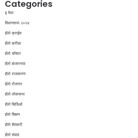
Categories
इ पेपर
विधानसभा २०२४
⁠हॅलो क्राईम
हॅलो क्रीडा
हॅलो डॉक्टर
हॅलो बाजारभाव
हॅलो राजकारण
⁠हॅलो रोजगार
हॅलो लोकसभा
⁠हॅलो व्हिडिओ
हॅलो शिक्षण
⁠हॅलो शेतकरी
⁠हॅलो संवाद