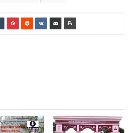
dIn
Tumblr
Pinterest
Reddit
VKontakte
Share via Email
Print