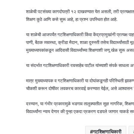
शाळेची पटसंख्या कागदोपत्री १२ दाखवण्यात येत असली, तरी प्रत्यक्षात केवळ
शिक्षण कुठे आणि कसे सुरू आहे, हा प्रश्न उपस्थित होत आहे.
या शाळेची आजपर्यंत गटशिक्षणाधिकारी किंवा केंद्रप्रमुखांनी प्रत्यक्ष
पाणी, बैठक व्यवस्था, क्रीडा मैदान, शाळा दुरुस्ती तसेच विद्यार्थ्यांसाठी
मुख्याध्यापकांकडून आदिवासी विद्यार्थ्यांच्या शिक्षणाशी जणू खेळ सुरू अ
या संदर्भात गटशिक्षणाधिकारी रावसाहेब पाटील यांच्याशी संपर्क साधला असत
मात्र मुख्याध्यापक व गटशिक्षणाधिकारी या दोघांकडूनही परिस्थिती झाकण्या
चौकशी करून दोषींवर लवकरच कारवाई करण्यात येईल, असे आश्वासन गटश
दरम्यान, या गंभीर प्रकारामुळे भडगाव तालुक्यातील सुज्ञ नागरिक, शिक्षण
विद्यार्थ्यांना न्याय देणार की पुन्हा एकदा प्रकरण दडपले जाणार याकडे सर्
गटशिक्षणाधिकारी