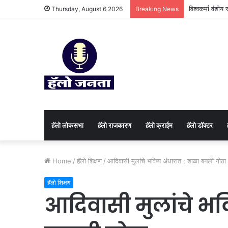
विश्वकर्मा वंशी
Thursday, August 6 2026
Breaking News
हॅलो लोकसभा
हॅलो राजकारण
⁠हॅलो क्राईम
हॅलो डॉक्टर
Home
/
हॅलो शिक्षण
/
आदिवासी मुलांचे भविष्य अंधारात ; शाळा बनली गोठा
हॅलो शिक्षण
आदिवासी मुलांचे भवि