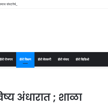
य समाज संघटनेची जळगाव जिल्हा, शहर व युवा कार्यकारिणी जाहीर.
⁠हॅलो रोजगार
हॅलो शिक्षण
⁠हॅलो शेतकरी
⁠हॅलो संवाद
⁠हॅलो व्हिडिओ
ष्य अंधारात ; शाळा