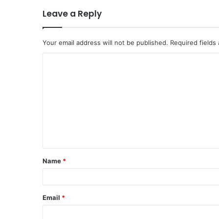
Leave a Reply
Your email address will not be published.
Required fields
C
o
m
m
e
n
t
Name
*
*
Email
*