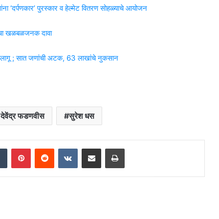
ना ‘दर्पणकार’ पुरस्कार व हेल्मेट वितरण सोहळ्याचे आयोजन
ांचा खळबळजनक दावा
 लागू ; सात जणांची अटक, 63 लाखांचे नुकसान
ी देवेंद्र फडणवीस
सुरेश धस
dIn
Tumblr
Pinterest
Reddit
VKontakte
Share via Email
Print