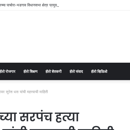
रेसच्या पाचोरा-भडगाव विधानसभा क्षेत्र प्रमुखपदी हर्षल पाटील यांची नियुक्ती.
⁠हॅलो रोजगार
हॅलो शिक्षण
⁠हॅलो शेतकरी
⁠हॅलो संवाद
⁠हॅलो व्हिडिओ
 सुरेश धस यांची महत्त्वाची माहिती
्या सरपंच हत्या