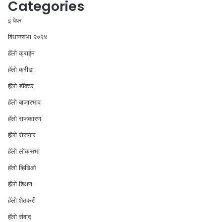
Categories
इ पेपर
विधानसभा २०२४
⁠हॅलो क्राईम
हॅलो क्रीडा
हॅलो डॉक्टर
हॅलो बाजारभाव
हॅलो राजकारण
⁠हॅलो रोजगार
हॅलो लोकसभा
⁠हॅलो व्हिडिओ
हॅलो शिक्षण
⁠हॅलो शेतकरी
⁠हॅलो संवाद