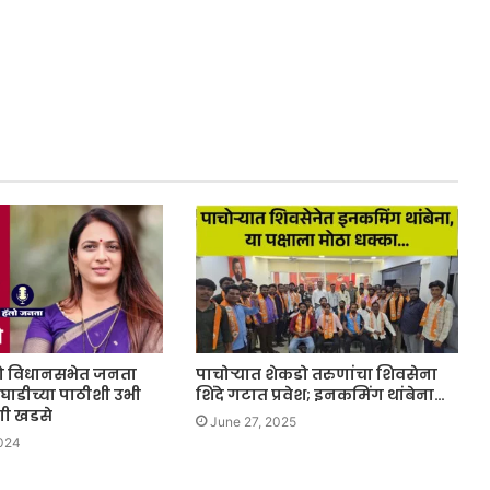
णे विधानसभेत जनता
पाचोऱ्यात शेकडो तरुणांचा शिवसेना
ाडीच्या पाठीशी उभी
शिंदे गटात प्रवेश; इनकमिंग थांबेना…
णी खडसे
June 27, 2025
2024