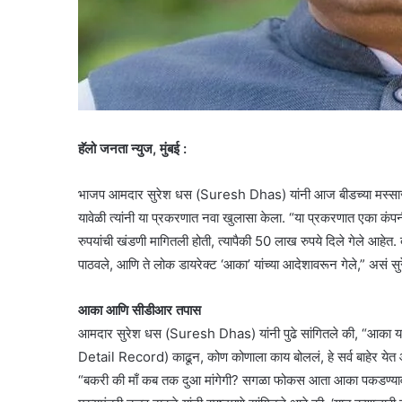
हॅलो जनता न्युज, मुंबई :
भाजप आमदार सुरेश धस (Suresh Dhas) यांनी आज बीडच्या मस्साजोग 
यावेळी त्यांनी या प्रकरणात नवा खुलासा केला. “या प्रकरणात एका कं
रुपयांची खंडणी मागितली होती, त्यापैकी 50 लाख रुपये दिले गेले आहेत
पाठवले, आणि ते लोक डायरेक्ट ‘आका’ यांच्या आदेशावरून गेले,” असं सु
आका आणि सीडीआर तपास
आमदार सुरेश धस (Suresh Dhas) यांनी पुढे सांगितले की, “आका यांच
Detail Record) काढून, कोण कोणाला काय बोललं, हे सर्व बाहेर येत आ
“बकरी की माँ कब तक दुआ मांगेगी? सगळा फोकस आता आका पकडण्यावर 