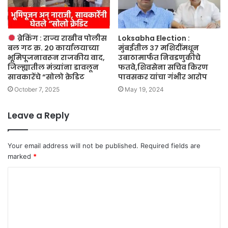
ब्रेकिंग : राज्य राखीव पोलीस
Loksabha Election :
बल गट क्र. २० कार्यालयाच्या
मुंबईतील ३७ मशिदींमधून
भूमिपूजनावरून राजकीय वाद,
उबाठामार्फत निवडणुकीचे
जिल्ह्यातील मंत्र्यांना डावलून
फतवे,शिवसेना सचिव किरण
सावकारेंचे “सोलो क्रेडिट
पावसकर यांचा गंभीर आरोप
October 7, 2025
May 19, 2024
Leave a Reply
Your email address will not be published.
Required fields are
marked
*
C
o
m
m