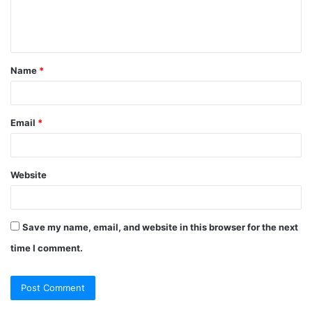
e
n
t
Name
*
*
Email
*
Website
Save my name, email, and website in this browser for the next
time I comment.