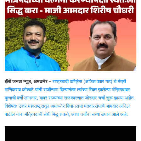
हॅलो जनता न्यूज, अमळनेर –
राष्ट्रवादी काँग्रेस (अजित पवार गट) चे मंत्री
माणिकराव कोकाटे यांनी राजीनामा दिल्यानंतर त्यांच्या रिक्त झालेल्या मंत्रिपदावर
कुणाची वर्णी लागणार, यावर राज्याच्या राजकारणात जोरदार चर्चा सुरू झाल्या आहेत.
विशेषतः उत्तर महाराष्ट्रातून अमळनेर विधानसभा मतदारसंघाचे आमदार अनिल
पाटील यांना मंत्रिपदाची संधी मिळू शकते, अशा चर्चांना सध्या उधाण आले आहे.