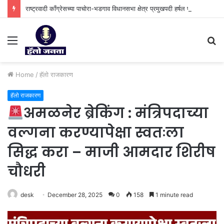
राष्ट्रवादी काँग्रेसच्या पाचोरा-भडगाव विधानसभा क्षेत्र प्रमुखपदी हर्षल पाटील यांची नियुक्ती.
Menu
S
fo
Home
/
हॅलो राजकारण
हॅलो राजकारण
अमळनेर ब्रेकिंग : मंत्रिपदाच्या
वल्गना करण्यापेक्षा स्वतःला
सिद्ध करा – माजी आमदार शिरीष
चौधरी
desk
December 28, 2025
0
158
1 minute read