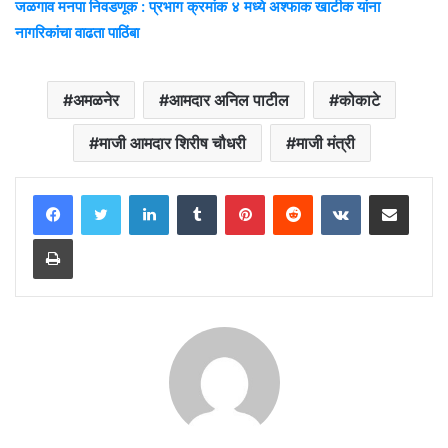
जळगाव मनपा निवडणूक : प्रभाग क्रमांक ४ मध्ये अश्फाक खाटीक यांना
नागरिकांचा वाढता पाठिंबा
अमळनेर
आमदार अनिल पाटील
कोकाटे
माजी आमदार शिरीष चौधरी
माजी मंत्री
LinkedIn
Tumblr
Pinterest
Reddit
VKontakte
Share via Email
Print