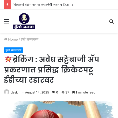
विश्वकर्मा वंशीय समाज संघटनेची जळगाव जिल्हा, शहर व युवा कार्यकारिणी जाहीर.
Menu
S
fo
Home
/
हॅलो राजकारण
हॅलो राजकारण
ब्रेकिंग : अवैध सट्टेबाजी ॲप
प्रकरणात प्रसिद्ध क्रिकेटपटू
ईडीच्या रडारवर
desk
August 14, 2025
0
37
1 minute read