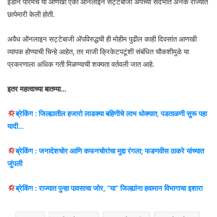
ईडीने परिमॅच या आणखी एका ऑनलाइन सट्टेबाजी ॲपच्या संदर्भात अनेक राज्यांत
छापेमारी केली होती.
अवैध ऑनलाइन सट्टेबाजी ॲपविरुद्धची ही मोहीम पुढील काही दिवसांत आणखी
व्यापक होण्याची चिन्हे आहेत, तर माजी क्रिकेटपटूंशी संबंधित चौकशीमुळे या
प्रकरणाला अधिक गती मिळण्याची शक्यता वर्तवली जात आहे.
इतर महत्वाच्या बातम्या…
ब्रेकिंग : जिल्ह्यातील हजारो लाडक्या बहिणीचे लाभ धोक्यात, पडताळणी सुरू पहा
यादी…
ब्रेकिंग : जनादेशचोर आणि कफनचोरांचा मुद्दा रंगला; फडणवीस ठाकरे यांच्यात
जुंपली
ब्रेकिंग : राज्यात पुन्हा पावसाचा जोर, “या” जिल्ह्यांना हवामान विभागाचा इशारा