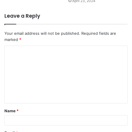
April 23, 2024
Leave a Reply
Your email address will not be published.
Required fields are
marked
*
C
o
m
m
e
n
t
Name
*
*