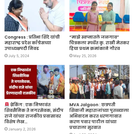
Congress : प्रतिभा शिंदे यांची
“माझे स्वप्नातले जळगाव”
महाराष्ट्र प्रदेश काँग्रेसच्या
चित्रकला स्पर्धेत कु. राखी मेतकर
उपाध्यक्षपदी निवड
हिचा प्रथम क्रमांकाने गौरव
July 5, 2024
May 25, 2026
ब्रेकिंग : एक निष्ठावंत
MVA Jalgaon : छत्रपती
शिवसैनिक ते नगरसेवक, संदीप
शिवाजी महाराजांच्या पुतळ्याला
राजे यांच्या राजकीय प्रवासावर
अभिवादन करत धरणगावात
विशेष लेख…
करण पवार पाटील यांच्या
प्रचाराला सुरवात
January 2, 2026