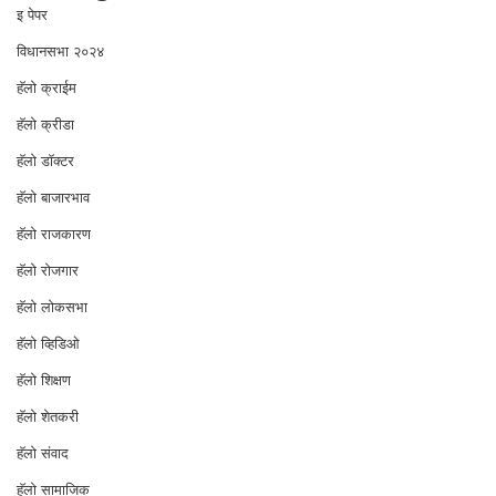
इ पेपर
विधानसभा २०२४
⁠हॅलो क्राईम
हॅलो क्रीडा
हॅलो डॉक्टर
हॅलो बाजारभाव
हॅलो राजकारण
⁠हॅलो रोजगार
हॅलो लोकसभा
⁠हॅलो व्हिडिओ
हॅलो शिक्षण
⁠हॅलो शेतकरी
⁠हॅलो संवाद
हॅलो सामाजिक