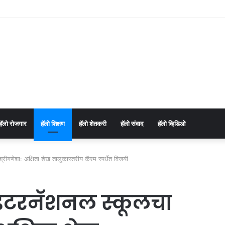
च्या पाचोरा-भडगाव विधानसभा क्षेत्र प्रमुखपदी हर्षल पाटील यांची नियुक्ती.
⁠हॅलो रोजगार
हॅलो शिक्षण
⁠हॅलो शेतकरी
⁠हॅलो संवाद
⁠हॅलो व्हिडिओ
्रीगणेशा: अक्षिता शेख तालुकास्तरीय कॅरम स्पर्धेत विजयी
ल इंटरनॅशनल स्कूलचा