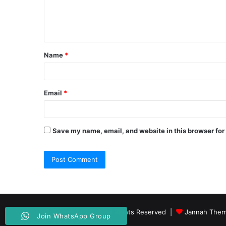
e
n
t
Name
*
*
Email
*
Save my name, email, and website in this browser for
© Copyright 2026, All Rights Reserved |
Jannah Them
Join WhatsApp Group