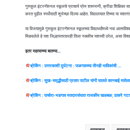
गुरुकुल इंटरनॅशनल स्कूलचे प्राचार्य प्रेम शामनानी, क्रीडा शिक्षिका स
करत पुढील स्पर्धेसाठी शुभेच्छा दिल्या आहेत. विद्यालयात तिच्या या यशान
या विजयामुळे गुरुकुल इंटरनॅशनल स्कूलच्या विद्यार्थ्यांमध्ये नवा आत्मविश
मिळवलेले हे यश जिल्हास्तरावरही तिला नक्कीच यशस्वी ठरेल, असा विश्वा
इतर महत्वाच्या बातम्या…
ब्रेकिंग : उत्तरकाशी दुर्घटना : जळगावच्या तीनही भाविकांची …
ब्रेकिंग : सुख-समृद्धीसाठी प्रताप पाटील यांनी घातले कानबाई माते
ब्रेकिंग : पाचोरा-भडगाव मतदारसंघात राजकीय खळबळ; ठाकरे गटाच्य
गुरुकुल
गुरुकु