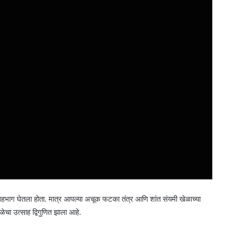
नी सहभाग घेतला होता. मात्र आपल्या अचूक फटका तंत्र आणि शांत संयमी खेळाच्या
ेचा उत्साह द्विगुणित झाला आहे.