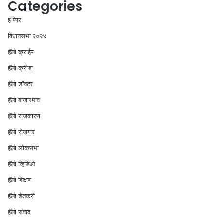
Categories
इ पेपर
विधानसभा २०२४
⁠हॅलो क्राईम
हॅलो क्रीडा
हॅलो डॉक्टर
हॅलो बाजारभाव
हॅलो राजकारण
⁠हॅलो रोजगार
हॅलो लोकसभा
⁠हॅलो व्हिडिओ
हॅलो शिक्षण
⁠हॅलो शेतकरी
⁠हॅलो संवाद