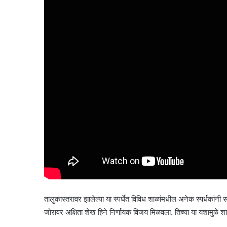
तालुकास्तरावर झालेल्या या स्पर्धेत विविध शाळांमधील अनेक स्पर्धकां
जोरावर अक्षिता शेख हिने निर्णायक विजय मिळवला. तिच्या या यशामुळे शाळ