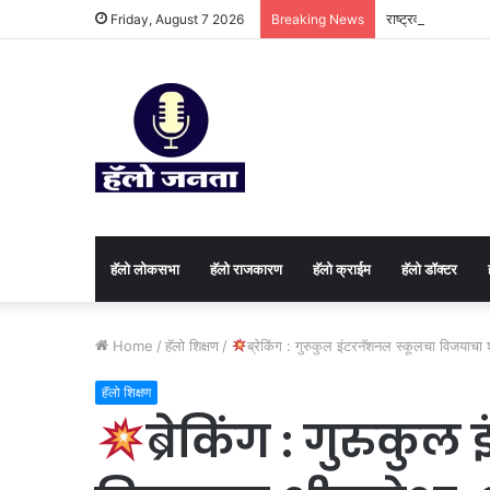
राष्ट्रवादी काँग्रेस
Friday, August 7 2026
Breaking News
हॅलो लोकसभा
हॅलो राजकारण
⁠हॅलो क्राईम
हॅलो डॉक्टर
Home
/
हॅलो शिक्षण
/
ब्रेकिंग : गुरुकुल इंटरनॅशनल स्कूलचा विजयाचा श
हॅलो शिक्षण
ब्रेकिंग : गुरुकु