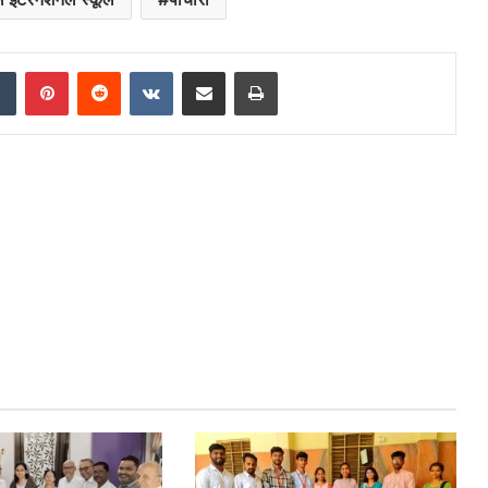
dIn
Tumblr
Pinterest
Reddit
VKontakte
Share via Email
Print