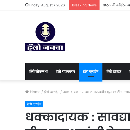
राष्ट्रवादी काँग्रेस
Friday, August 7 2026
Breaking News
हॅलो लोकसभा
हॅलो राजकारण
⁠हॅलो क्राईम
हॅलो डॉक्टर
Home
/
⁠हॅलो क्राईम
/
धक्कादायक : सावद्यात अल्पवयीन मुलीवर तीन नराधम
⁠हॅलो क्राईम
धक्कादायक : सावद्