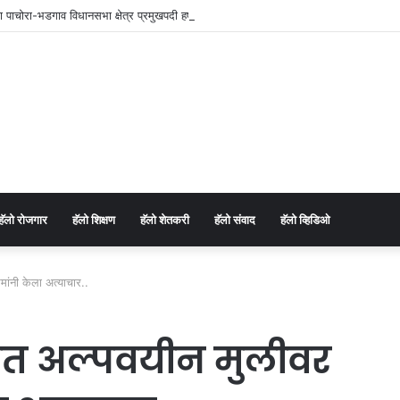
च्या पाचोरा-भडगाव विधानसभा क्षेत्र प्रमुखपदी हर्षल पाटील यांची नियुक्ती.
⁠हॅलो रोजगार
हॅलो शिक्षण
⁠हॅलो शेतकरी
⁠हॅलो संवाद
⁠हॅलो व्हिडिओ
ांनी केला अत्याचार..
यात अल्पवयीन मुलीवर