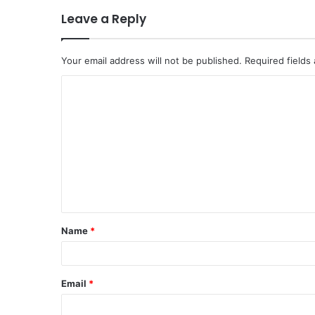
Leave a Reply
Your email address will not be published.
Required fields
C
o
m
m
e
n
t
Name
*
*
Email
*