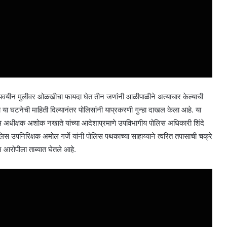
अल्पवयीन मुलीवर ओळखीचा फायदा घेत तीन जणांनी आळीपाळीने अत्याचार केल्याची
या घटनेची माहिती दिल्यानंतर पोलिसांनी याप्रकरणी गुन्हा दाखल केला आहे. या
िस अधीक्षक अशोक नखाते यांच्या आदेशाप्रमाणे उपविभागीय पोलिस अधिकारी शिंदे
लिस उपनिरिक्षक अमोल गर्जे यांनी पोलिस पथकाच्या साहाय्याने त्वरित तपासाची चक्रे
आरोपीला ताब्यात घेतले आहे.