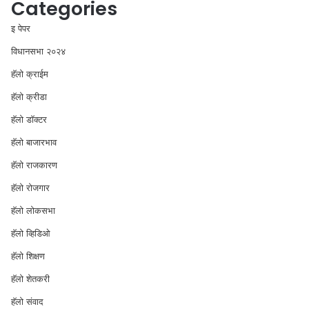
Categories
इ पेपर
विधानसभा २०२४
⁠हॅलो क्राईम
हॅलो क्रीडा
हॅलो डॉक्टर
हॅलो बाजारभाव
हॅलो राजकारण
⁠हॅलो रोजगार
हॅलो लोकसभा
⁠हॅलो व्हिडिओ
हॅलो शिक्षण
⁠हॅलो शेतकरी
⁠हॅलो संवाद