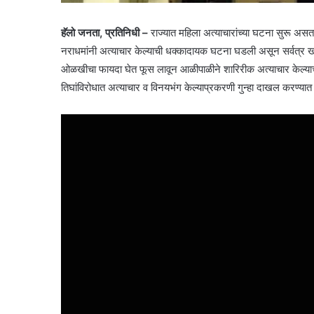
हॅलो जनता, प्रतिनिधी –
राज्यात महिला अत्याचारांच्या घटना सुरू असत
नराधमांनी अत्याचार केल्याची धक्कादायक घटना घडली असून सर्वत्र 
ओळखीचा फायदा घेत फूस लावून आळीपाळीने शारिरीक अत्याचार केल्याच
तिघांविरोधात अत्याचार व विनयभंग केल्याप्रकरणी गुन्हा दाखल करण्या