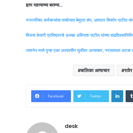
इतर महत्त्वाच्या बातम्या…
नगरपरिषद कर्मचाऱ्यांचा पाचोऱ्यात बेमुदत संप, आमदार किशोर पाटील यांनी
विजया केसरी प्रतिष्ठानचे अध्यक्ष अविनाश पाटील यांच्या वाढदिवसानि
जामनेर मध्ये पुन्हा एका अल्पवयीन मुलीवर अत्याचार, नराधमाला अट
बालिका अत्याचार
रावे
Linke
Facebook
Twitter
desk