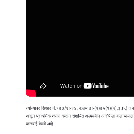
त्यांच्यावर सिआर नं.१७३/२०२४, कलम ७०(२)७५(१)(१),३,(५) व बाल
असून प्राथमिक तपास करून संशयित अल्पवयीन आरोपीला बालन्यायालय
कारवाई केली आहे.