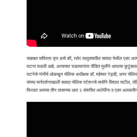
याबाबत सविस्तर वृत्त असे की, रावेर तालुक्यातील सावदा येथील एका 
घटना घडली आहे. अत्याचार घडल्यानंतर पीडित मुलीने आपल्या कुटुंबाला 
घटनेचे गांभीर्य ओळखून पोलिस अधीक्षक डॉ. महेश्वर रेड्डी, अपर पोल
यांच्या मार्गदर्शनाखाली सावदा पोलिस स्टेशनचे सपोनि विशाल पाटील, पो
फिरवत अवघ्या तीन तासाच्या आत २ संशयित आरोपींना व एका अल्पवयीन 