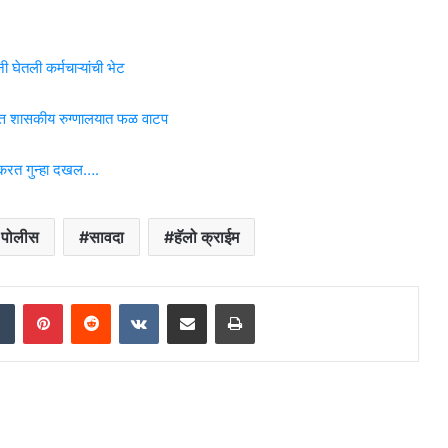
 घेतली कर्मचाऱ्यांची भेट
मित्त शासकीय रुग्णालयात फळ वाटप
क करत गुन्हा दखल….
र पोलीस
सावदा
हॅलो क्राईम
dIn
Tumblr
Pinterest
Reddit
VKontakte
Share via Email
Print