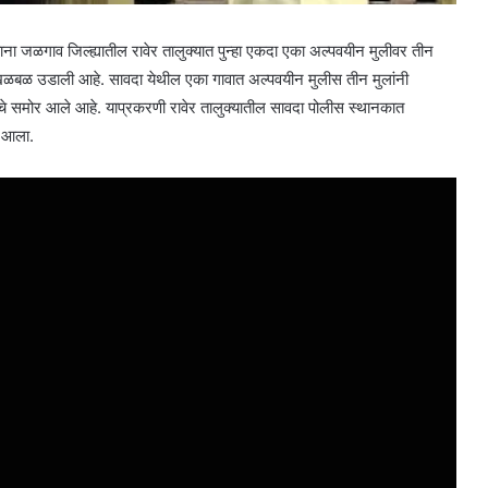
ाना जळगाव जिल्ह्यातील रावेर तालुक्यात पुन्हा एकदा एका अल्पवयीन मुलीवर तीन
खळबळ उडाली आहे. सावदा येथील एका गावात अल्पवयीन मुलीस तीन मुलांनी
े समोर आले आहे. याप्रकरणी रावेर तालुक्यातील सावदा पोलीस स्थानकात
त आला.