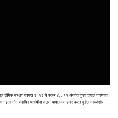
 लैंगिक संरक्षण कायदा २०१२ चे कलम ४,८,१२ अंतर्गत गुन्हा दाखल करण्यात
 व इतर दोन संशयित आरोपींना सत्र न्यायालयात हजर करत पुढील कायदेशीर