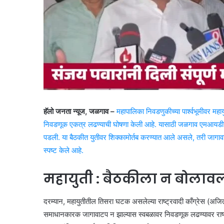
हॅलो जनता न्यूज, जळगाव –
महापालिका निवडणुकीच्या पार्श्वभूमीवर मह
निवडणूक एकत्र लढण्याची घोषणा केली आहे. यासाठी जळगाव एमआयडीसी परिसरात
पडली. या बैठकीत युतीवर शिक्कामोर्तब करण्यात आले असले, तरी जागावाटपाब
स्पष्ट केले आहे.
महायुती : बैठकीला न बोलावल
दरम्यान, महायुतीतील तिसरा घटक असलेल्या राष्ट्रवादी काँग्रेस (अजित 
समाधानकारक जागावाटप न झाल्यास स्वबळावर निवडणूक लढण्यावर राष्ट