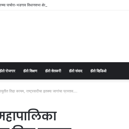
रेसच्या पाचोरा-भडगाव विधानसभा क्षेत्र प्रमुखपदी हर्षल पाटील यांची नियुक्ती.
⁠हॅलो रोजगार
हॅलो शिक्षण
⁠हॅलो शेतकरी
⁠हॅलो संवाद
⁠हॅलो व्हिडिओ
तीत तिढा कायम, राष्ट्रवादीचा इतक्या जागांचा प्रस्ताव….
 महापालिका