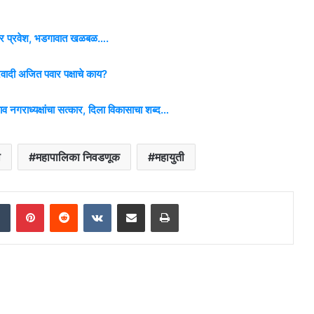
जाहीर प्रवेश, भडगावात खळबळ….
रवादी अजित पवार पक्षाचे काय?
ाव नगराध्यक्षांचा सत्कार, दिला विकासाचा शब्द…
ा
महापालिका निवडणूक
महायुती
dIn
Tumblr
Pinterest
Reddit
VKontakte
Share via Email
Print