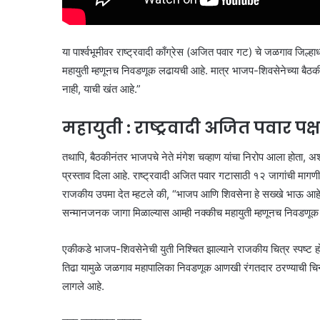
या पार्श्वभूमीवर राष्ट्रवादी काँग्रेस (अजित पवार गट) चे जळगाव जिल्हाध्
महायुती म्हणूनच निवडणूक लढायची आहे. मात्र भाजप-शिवसेनेच्या बैठकीला
नाही, याची खंत आहे.”
महायुती : राष्ट्रवादी अजित पवार पक्षा
तथापि, बैठकीनंतर भाजपचे नेते मंगेश चव्हाण यांचा निरोप आला होता, अश
प्रस्ताव दिला आहे. राष्ट्रवादी अजित पवार गटासाठी १२ जागांची मागणी 
राजकीय उपमा देत म्हटले की, “भाजप आणि शिवसेना हे सख्खे भाऊ आहेत,
सन्मानजनक जागा मिळाल्यास आम्ही नक्कीच महायुती म्हणूनच निवडणूक 
एकीकडे भाजप-शिवसेनेची युती निश्चित झाल्याने राजकीय चित्र स्पष्ट
तिढा यामुळे जळगाव महापालिका निवडणूक आणखी रंगतदार ठरण्याची चिन्हे 
लागले आहे.