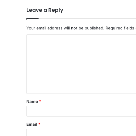
Leave a Reply
Your email address will not be published.
Required fields
C
o
m
m
e
n
t
Name
*
*
Email
*