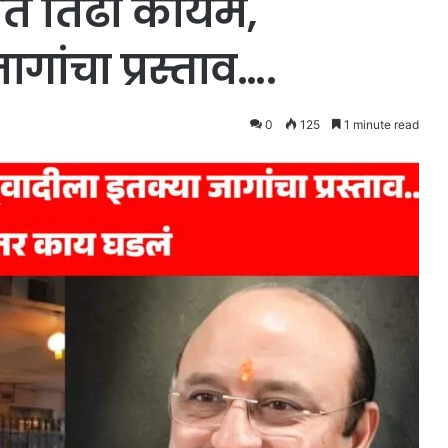
ीत तिढा कायम,
ागांचा प्रस्ताव….
0
125
1 minute read