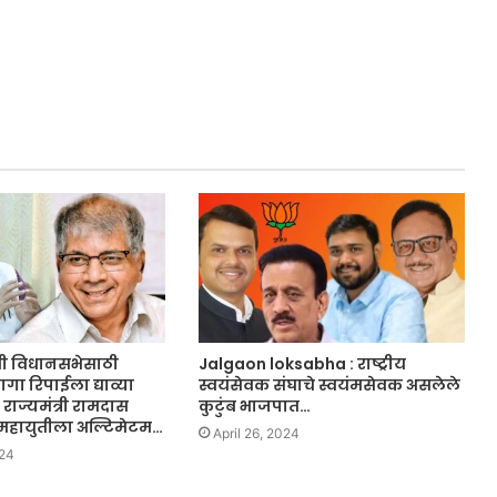
ामी विधानसभेसाठी
Jalgaon loksabha : राष्ट्रीय
गा रिपाईला द्याव्या
स्वयंसेवक संघाचे स्वयंमसेवक असलेले
य राज्यमंत्री रामदास
कुटुंब भाजपात…
महायुतीला अल्टिमेटम…
April 26, 2024
024