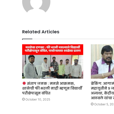
Related Articles
संताप जनक : मनसे आक्रमक,
ब्रेकिंग: आग
शाळेची फी भरली नाही म्हणून विद्यार्थी
महायुतीने ९ जा
परीक्षेपासून वंचित
अन्यथा, केंद्री
आठवले यांचा 
October 10, 2025
October 5, 2