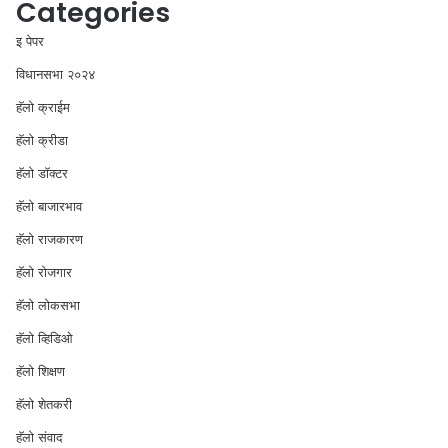
Categories
इ पेपर
विधानसभा २०२४
⁠हॅलो क्राईम
हॅलो क्रीडा
हॅलो डॉक्टर
हॅलो बाजारभाव
हॅलो राजकारण
⁠हॅलो रोजगार
हॅलो लोकसभा
⁠हॅलो व्हिडिओ
हॅलो शिक्षण
⁠हॅलो शेतकरी
⁠हॅलो संवाद