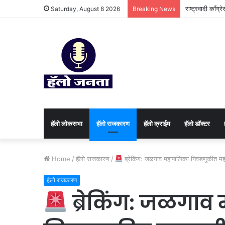
राष्ट्रवादी काँग्
Saturday, August 8 2026
Breaking News
हॅलो लोकसभा
हॅलो राजकारण
⁠हॅलो क्राईम
हॅलो डॉक्टर
Home
/
हॅलो राजकारण
/
ब्रेकिंग: जळगाव महापालिका निवडणुकीत महायु
हॅलो राजकारण
ब्रेकिंग: जळगाव