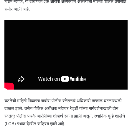
विशेष म्हणजे, या दोघांपैकी एक आरोपी अल्पवयीन असल्याची माहिती पोलिस तपासात
समोर आली आहे.
घटनेची माहिती मिळताच पाचोरा पोलीस स्टेशनचे अधिकारी तत्काळ घटनास्थळी
दाखल झाले. तसेच पोलिस अधीक्षक महेश्वर रेड्डी यांच्या मार्गदर्शनाखाली दोन
स्वतंत्र पोलीस पथके आरोपींच्या शोधार्थ रवाना झाली असून, स्थानिक गुन्हे शाखेचे
(LCB) पथक देखील सक्रिय झाले आहे.