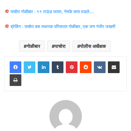
पाचोरा गोळीबार : ११ राऊंड फायर, नेमके काय घडले….
ब्रेकिंग : पाचोरा बस स्थानक परिसरात गोळीबार, एक जण गंभीर जखमी
गोळीबार
पाचोरा
पोलीस अधीक्षक
LinkedIn
Tumblr
Pinterest
Reddit
VKontakte
Share via Email
Print