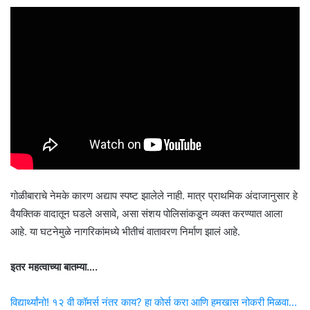
गोळीबाराचे नेमके कारण अद्याप स्पष्ट झालेले नाही. मात्र प्राथमिक अंदाजानुसार हे
वैयक्तिक वादातून घडले असावे, असा संशय पोलिसांकडून व्यक्त करण्यात आला
आहे. या घटनेमुळे नागरिकांमध्ये भीतीचं वातावरण निर्माण झालं आहे.
इतर महत्वाच्या बातम्या….
विद्यार्थ्यांनो! १२ वी कॉमर्स नंतर काय? हा कोर्स करा आणि हमखास नोकरी मिळवा…