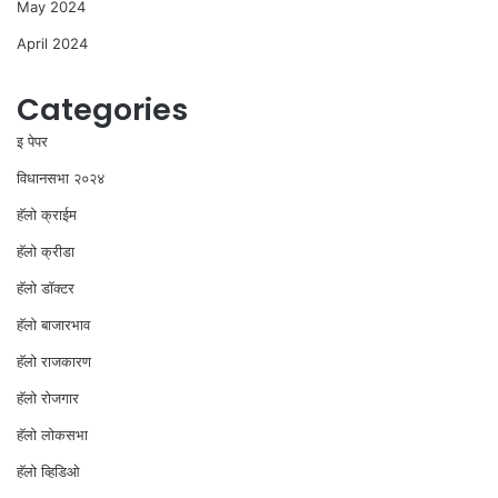
May 2024
April 2024
Categories
इ पेपर
विधानसभा २०२४
⁠हॅलो क्राईम
हॅलो क्रीडा
हॅलो डॉक्टर
हॅलो बाजारभाव
हॅलो राजकारण
⁠हॅलो रोजगार
हॅलो लोकसभा
⁠हॅलो व्हिडिओ