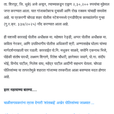
ता. शिरपूर, जि. धुळे) असे असून, त्याच्याकडून एकूण २,३०,२०० रुपयांचा मुद्देमाल
जप्त करण्यात आला. यात गांजाबरोबरच दुचाकी आणि रोख रक्कम यांचाही समावेश
आहे. या प्रकरणी चोपडा शहर पोलीस स्टेशनमध्ये एनडीपीएस कायद्यांतर्गत गुन्हा
(गु.र.क्र. ३३७/२०२५) नोंद करण्यात आला आहे.
ही यशस्वी कारवाई पोलीस अधीक्षक मा. महेश्वर रेड्डी, अप्पर पोलीस अधीक्षक मा.
कविता नेरकर, आणि उपविभागीय पोलीस अधिकारी श्री. अण्णासाहेब घोलप यांच्या
मार्गदर्शनाखाली पार पडली. कारवाईत पो.नि. मधुकर साळवे, सपोनि एकनाथ भिसे,
पोहेकी संतोष पारधी, लक्ष्मण शिगाणे, रितेश चौधरी, ज्ञानेश्वर जवागे, पो.ना. संदीप
भोई, विनोद पाटील, निलेश वाघ, महेंद्र पाटील आदींनी सहभाग घेतला. चोपडा
पोलिसांच्या या तत्परतेमुळे शहरात गांजाच्या तस्करीला आळा बसण्यास मदत होणार
आहे.
इतर महत्वाच्या बातम्या…..
चाळीसगावकरांना त्रास देणारी ‘शांताबाई’ अखेर पोलिसांच्या जाळ्यात …