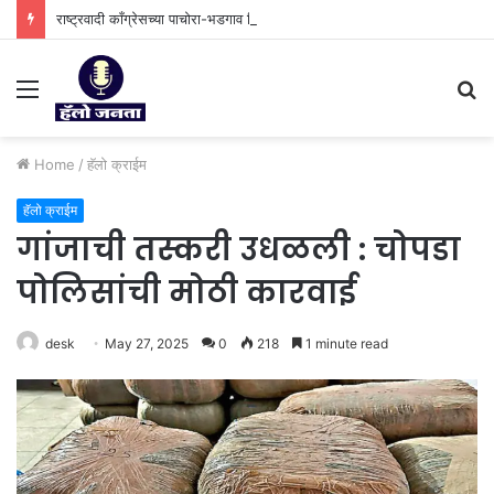
राष्ट्रवादी काँग्रेसच्या पाचोरा-भडगाव विधानसभा क्षेत्र प्रमुखपदी हर्षल पाटील यांची नियुक्ती.
Menu
S
fo
Home
/
⁠हॅलो क्राईम
⁠हॅलो क्राईम
गांजाची तस्करी उधळली : चोपडा
पोलिसांची मोठी कारवाई
desk
May 27, 2025
0
218
1 minute read