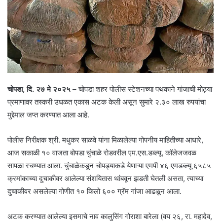
चोपडा, दि. २७ मे २०२५ –
चोपडा शहर पोलीस स्टेशनच्या पथकाने गांजाची मोठ्या
प्रमाणावर तस्करी उधळत एकास अटक केली असून सुमारे २.३० लाख रुपयांचा
मुद्देमाल जप्त करण्यात आला आहे.
पोलीस निरीक्षक श्री. मधुकर साळवे यांना मिळालेल्या गोपनीय माहितीच्या आधारे,
आज सकाळी १० वाजता बोपडा चुंचाळे रोडवरील एम.एस.डब्ल्यू. कॉलेजजवळ
सापळा रचण्यात आला. चुंचाळेकडून चोपड्याकडे येणाऱ्या एमपी ४६ एमडब्ल्यू ६५८५
क्रमांकाच्या दुचाकीवर आलेल्या संशयितास थांबवून झडती घेतली असता, त्याच्या
दुचाकीवर असलेल्या गोणीत १० किलो ६०० ग्रॅम गांजा आढळून आला.
अटक करण्यात आलेल्या इसमाचे नाव कालुसिंग गोराशा बारेला (वय २६, रा. महादेव,