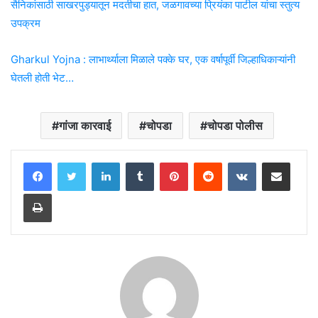
सैनिकांसाठी साखरपुड्यातून मदतीचा हात, जळगावच्या प्रियंका पाटील यांचा स्तुत्य
उपक्रम
Gharkul Yojna : लाभार्थ्याला मिळाले पक्के घर, एक वर्षापूर्वी जिल्हाधिकाऱ्यांनी
घेतली होती भेट…
गांजा कारवाई
चोपडा
चोपडा पोलीस
LinkedIn
Tumblr
Pinterest
Reddit
VKontakte
Share via Email
Print