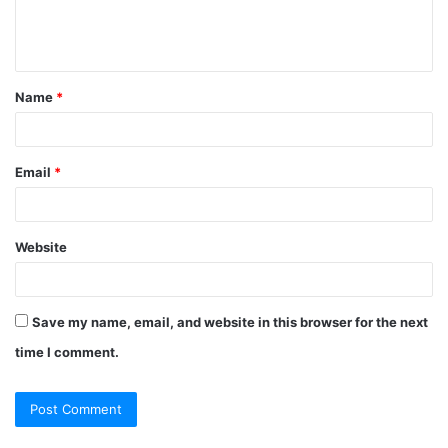
e
n
t
Name
*
*
Email
*
Website
Save my name, email, and website in this browser for the next
time I comment.