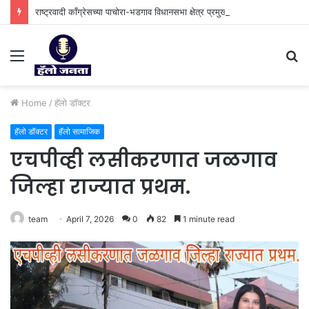
राष्ट्रवादी काँग्रेसच्या पाचोरा-भडगाव विधानसभा क्षेत्र प्रमुखपदी हर्षल पाटील यांची नियुक्ती.
Menu
S
fo
Home
/
हॅलो डॉक्टर
हॅलो डॉक्टर
हॅलो सामाजिक
एचपीव्ही लसीकरणात जळगाव
जिल्हा राज्यात प्रथम.
team
April 7, 2026
0
82
1 minute read