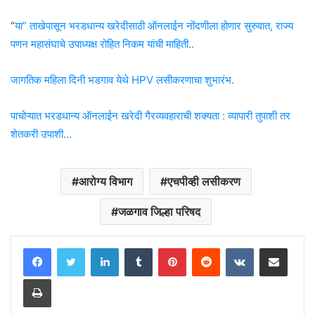
“
या” ताखेपासून भरडधान्य खरेदीसाठी ऑनलाईन नोंदणीला होणार सुरुवात, राज्य
पणन महासंघाचे उपाध्यक्ष रोहित निकम यांची माहिती..
जागतिक महिला दिनी भडगाव येथे HPV लसीकरणाचा शुभारंभ.
पाचोऱ्यात भरडधान्य ऑनलाईन खरेदी गैरव्यवहाराची शक्यता : व्यापारी तुपाशी तर
शेतकरी उपाशी…
आरोग्य विभाग
एचपीव्ही लसीकरण
जळगाव जिल्हा परिषद
LinkedIn
Tumblr
Pinterest
Reddit
VKontakte
Share via Email
Print