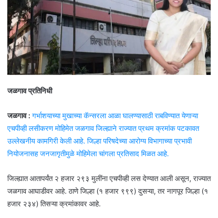
जळगाव प्रतिनिधी
जळगाव :
गर्भाशयाच्या मुखाच्या कॅन्सरला आळा घालण्यासाठी राबविण्यात येणाऱ्या
एचपीव्ही लसीकरण मोहिमेत जळगाव जिल्ह्याने राज्यात प्रथम क्रमांक पटकावत
उल्लेखनीय कामगिरी केली आहे. जिल्हा परिषदेच्या आरोग्य विभागाच्या प्रभावी
नियोजनासह जनजागृतीमुळे मोहिमेला चांगला प्रतिसाद मिळत आहे.
जिल्ह्यात आतापर्यंत २ हजार २९३ मुलींना एचपीव्ही लस देण्यात आली असून, राज्यात
जळगाव आघाडीवर आहे. ठाणे जिल्हा (१ हजार ९९९) दुसऱ्या, तर नागपूर जिल्हा (१
हजार २३४) तिसऱ्या क्रमांकावर आहे.