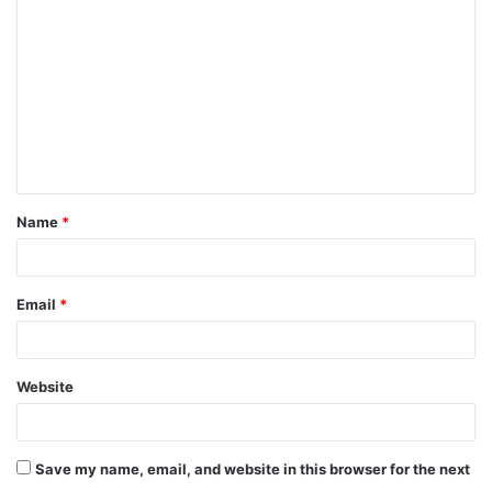
o
m
m
e
n
t
Name
*
*
Email
*
Website
Save my name, email, and website in this browser for the next