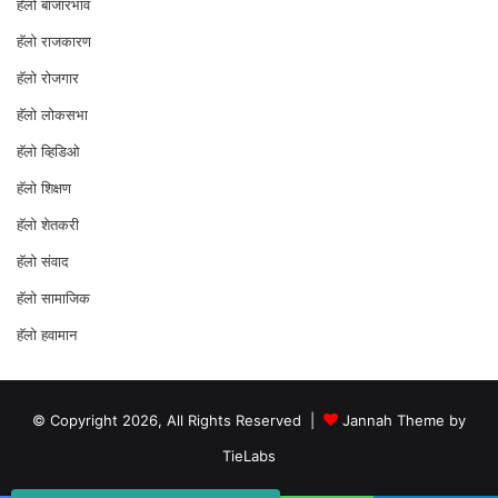
हॅलो बाजारभाव
हॅलो राजकारण
⁠हॅलो रोजगार
हॅलो लोकसभा
⁠हॅलो व्हिडिओ
हॅलो शिक्षण
⁠हॅलो शेतकरी
⁠हॅलो संवाद
हॅलो सामाजिक
हॅलो हवामान
© Copyright 2026, All Rights Reserved |
Jannah Theme by
TieLabs