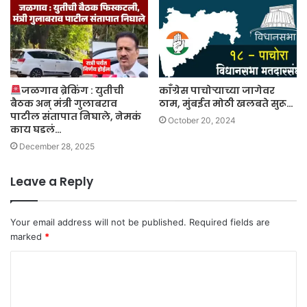
जळगाव ब्रेकिंग : युतीची
काँग्रेस पाचोऱ्याच्या जागेवर
बैठक अन् मंत्री गुलाबराव
ठाम, मुंबईत मोठी खलबते सुरू…
पाटील संतापात निघाले, नेमकं
October 20, 2024
काय घडलं…
December 28, 2025
Leave a Reply
Your email address will not be published.
Required fields are
marked
*
C
o
m