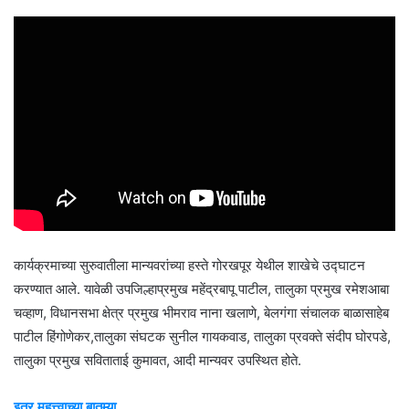
कार्यक्रमाच्या सुरुवातीला मान्यवरांच्या हस्ते गोरखपूर येथील शाखेचे उद्घाटन
करण्यात आले. यावेळी उपजिल्हाप्रमुख महेंद्रबापू पाटील, तालुका प्रमुख रमेशआबा
चव्हाण, विधानसभा क्षेत्र प्रमुख भीमराव नाना खलाणे, बेलगंगा संचालक बाळासाहेब
पाटील हिंगोणेकर,तालुका संघटक सुनील गायकवाड, तालुका प्रवक्ते संदीप घोरपडे,
तालुका प्रमुख सविताताई कुमावत, आदी मान्यवर उपस्थित होते.
इतर महत्त्वाच्या बातम्या