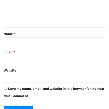
m
e
n
t
Name
*
*
Email
*
Website
Save my name, email, and website in this browser for the next
time I comment.