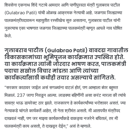
शिवसेना एकनाथ शिंदे गटाचे आमदार आणि पाणीपुरवठा मंत्री गुलाबराव पाटील
(Gulabrao Patil) यांची ओळख आक्रमक नेत्याची आहे. जळगाव जिल्ह्याच्या
पालकमंत्रीपदावरून महायुतीत रस्सीखेच सुरु असताना, गुलाबराव पाटील यांनी
नुकत्याच एका भाषणात जळगाव जिल्ह्याच्या पालकमंत्री म्हणून आपले नाव घोषित
केले.
गुलाबराव पाटील (Gulabrao Patil) वावदडा गावातील
विकासकामांच्या भूमिपूजन कार्यक्रमात उपस्थित होते.
या कार्यक्रमात त्यांनी जोरदार भाषण करत, पालकमंत्री
पदाचा सखोल विचार मांडला आणि त्यांच्या
कार्यकर्त्यांसाठी कधीही तयार असल्याचे सांगितले.
“सरकार काठावर जाईल असं सगळ्यांना वाटलं होतं, पण आम्हाला बंपर बहुमत
मिळालं. 237 जागा निवडून आल्या. लाडक्या बहिणींनी असा करंट मारला की त्यांचे
सावत्र भाऊ डायरेक्ट ठार झाले. राजकारण हे कार्यकर्त्यांच्या भरोशावर असतं. ज्या
नेत्याकडे चांगले कार्यकर्ते आहेत, तो नेता श्रीमंत असतो. मी आतापर्यंत मंत्रीपद
दाखवलं नाही, पण जर माझ्या कार्यकर्त्यांकडे वाकड्या नजरेने बघितलं, तर मी
पालकमंत्री काय असतो, ते दाखवून देईन,” असं ते म्हणाले.