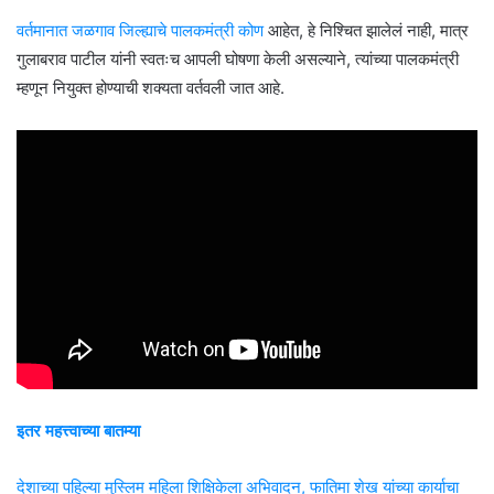
वर्तमानात जळगाव जिल्ह्याचे पालकमंत्री कोण
आहेत, हे निश्चित झालेलं नाही, मात्र
गुलाबराव पाटील यांनी स्वतःच आपली घोषणा केली असल्याने, त्यांच्या पालकमंत्री
म्हणून नियुक्त होण्याची शक्यता वर्तवली जात आहे.
इतर महत्त्वाच्या बातम्या
देशाच्या पहिल्या मुस्लिम महिला शिक्षिकेला अभिवादन, फातिमा शेख यांच्या कार्याचा