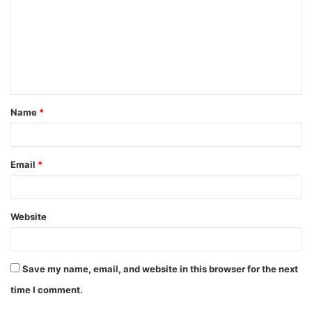
m
m
e
n
t
Name
*
*
Email
*
Website
Save my name, email, and website in this browser for the next
time I comment.