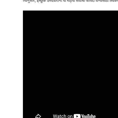
त्यानुसार, इच्छुक उमेदवारांना या मोठ्या संधीचा फायदा घेण्यासाठी 