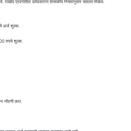
सावे. राखीव प्रवर्गातील उमेदवारांना शासकीय नियमांनुसार सवलत मिळेल.
 अर्ज शुल्क.
 रुपये शुल्क.
 नोंदणी करा.