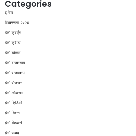
Categories
इ पेपर
विधानसभा २०२४
⁠हॅलो क्राईम
हॅलो क्रीडा
हॅलो डॉक्टर
हॅलो बाजारभाव
हॅलो राजकारण
⁠हॅलो रोजगार
हॅलो लोकसभा
⁠हॅलो व्हिडिओ
हॅलो शिक्षण
⁠हॅलो शेतकरी
⁠हॅलो संवाद