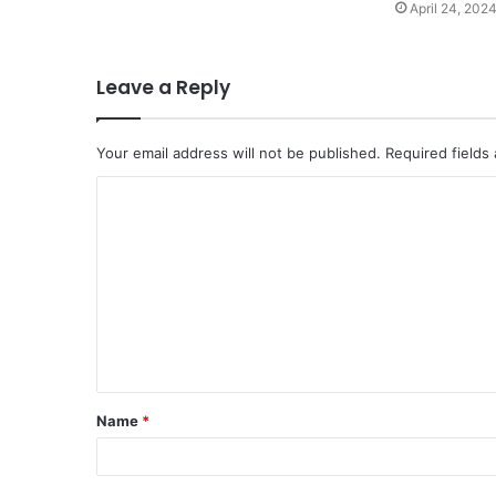
April 24, 202
Leave a Reply
Your email address will not be published.
Required fields
C
o
m
m
e
n
t
Name
*
*