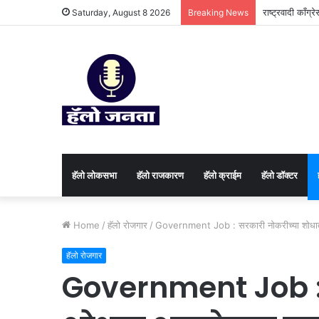
राष्ट्रवादी काँग्
Saturday, August 8 2026
Breaking News
हॅलो लोकसभा
हॅलो राजकारण
⁠हॅलो क्राईम
हॅलो डॉक्टर
Home
/
⁠हॅलो रोजगार
/
Government Job : सरकारी नोकरीच्या शोधात असले
⁠हॅलो रोजगार
Government Job :