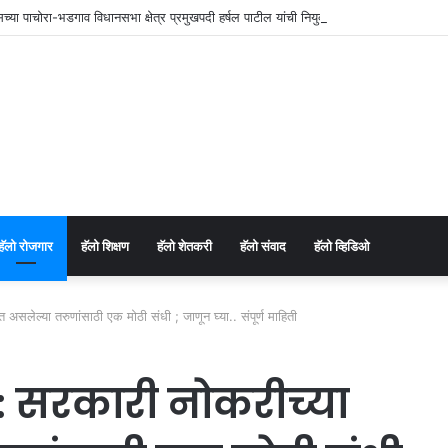
रेसच्या पाचोरा-भडगाव विधानसभा क्षेत्र प्रमुखपदी हर्षल पाटील यांची नियुक्ती.
⁠हॅलो रोजगार
हॅलो शिक्षण
⁠हॅलो शेतकरी
⁠हॅलो संवाद
⁠हॅलो व्हिडिओ
ल्या तरुणांसाठी एक मोठी संधी ; जाणून घ्या.. संपूर्ण माहिती
 सरकारी नोकरीच्या