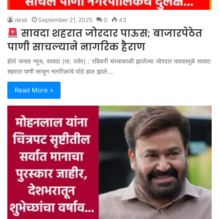
desk
September 21, 2025
0
43
सावदा शहरात जोरदार पाऊस; बाजारपेठेत
पाणी साचल्याने नागरिक हैराण
हॅलो जनता न्यूज, सावदा (ता. रावेर) : रविवारी संध्याकाळी झालेल्या जोरदार पावसामुळे सावदा
शहरात पाणी साचून नागरिकांचे मोठे हाल झाले.…
Read More »