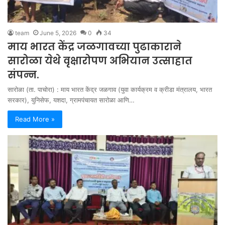
team
June 5, 2026
0
34
माय भारत केंद्र जळगावच्या पुढाकाराने
सारोळा येथे वृक्षारोपण अभियान उत्साहात
संपन्न.
सारोळा (ता. पाचोरा) : माय भारत केंद्र जळगाव (युवा कार्यक्रम व क्रीडा मंत्रालय, भारत
सरकार), युनिसेफ, यशदा, ग्रामपंचायत सारोळा आणि…
Read More »