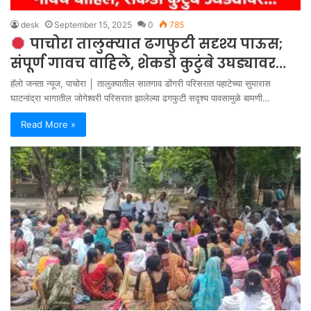
desk
September 15, 2025
0
785
पाचोरा तालुक्यात ढगफुटी सदृश्य पाऊस;
संपूर्ण गावच वाहिले, शेकडो कुटुंबे उघड्यावर…
हॅलो जनता न्यूज, पाचोरा │ तालुक्यातील सातगाव डोंगरी परिसरात पहाटेच्या सुमारास
घाटनांद्रा भागातील जोगेश्वरी परिसरात झालेल्या ढगफुटी सदृश्य पावसामुळे बामणी…
Read More »