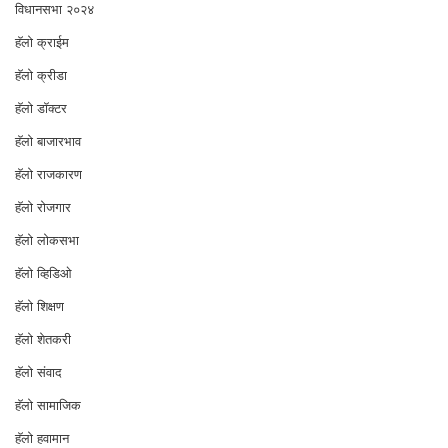
विधानसभा २०२४
⁠हॅलो क्राईम
हॅलो क्रीडा
हॅलो डॉक्टर
हॅलो बाजारभाव
हॅलो राजकारण
⁠हॅलो रोजगार
हॅलो लोकसभा
⁠हॅलो व्हिडिओ
हॅलो शिक्षण
⁠हॅलो शेतकरी
⁠हॅलो संवाद
हॅलो सामाजिक
हॅलो हवामान