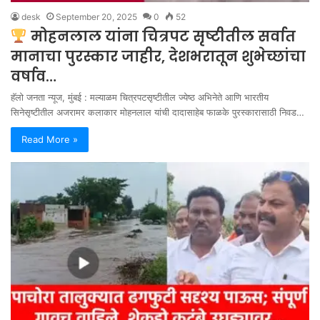
desk
September 20, 2025
0
52
मोहनलाल यांना चित्रपट सृष्टीतील सर्वात
मानाचा पुरस्कार जाहीर, देशभरातून शुभेच्छांचा
वर्षाव…
हॅलो जनता न्यूज, मुंबई : मल्याळम चित्रपटसृष्टीतील ज्येष्ठ अभिनेते आणि भारतीय
सिनेसृष्टीतील अजरामर कलाकार मोहनलाल यांची दादासाहेब फाळके पुरस्कारासाठी निवड…
Read More »