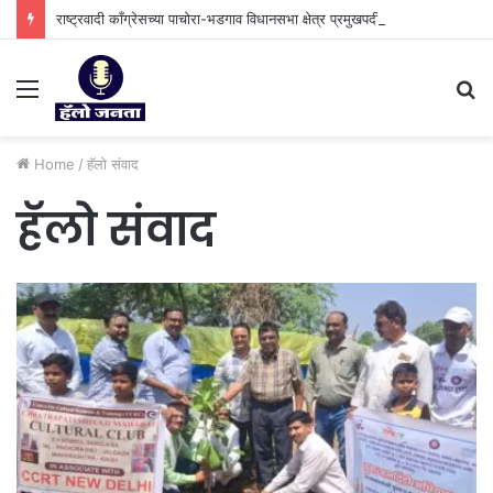
राष्ट्रवादी काँग्रेसच्या पाचोरा-भडगाव विधानसभा क्षेत्र प्रमुखपदी हर्षल पाटील यांची नियुक्ती.
Menu
S
fo
Home
/
⁠हॅलो संवाद
⁠हॅलो संवाद