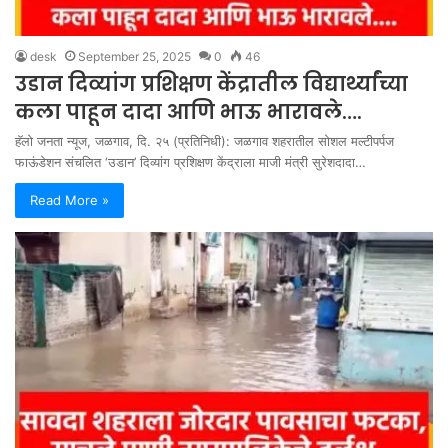
desk
September 25, 2025
0
46
उडान दिव्यांग प्रशिक्षण केंद्रातील विद्यार्थ्यांच्या
कला पाहून दादा आणि भाऊ भारावले….
हॅलो जनता न्यूज, जळगाव, दि. २५ (प्रतिनिधी): जळगाव शहरातील सोशल मल्टीपर्पज
फाऊंडेशन संचलित ‘उडान’ दिव्यांग प्रशिक्षण केंद्राला माजी मंत्री सुरेशदादा…
Read More »