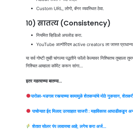
Custom URL, लोगो, बॅनर व्यवस्थित ठेवा.
१०) सातत्य (Consistency)
नियमित व्हिडिओ अपलोड करा.
YouTube अल्गोरिदम active creators ला जास्त प्राधान्य 
या सर्व गोष्टी तुम्ही चांगल्या पद्धतीने फॉलो केल्यावर निश्चितच तुम्हाला 
निश्चित आम्हाला कॉमेंट करून सांगा…
इतर महत्वाच्या बातम्या…
पारोळा-भडगाव रस्त्याच्या कामामुळे शेतकऱ्यांचे मोठे नुकसान, श
पाचोऱ्यात ईद मिलाद उत्साहात साजरी : महाविकास आघाडीकडून अन
शेतात सोलर पंप लावायचा आहे, लगेच करा अर्ज…