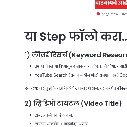
युट्यूब चॅनलला व्ह्
या Step फॉलो करा
१) कीवर्ड रिसर्च (Keyword Resea
तुमच्या चॅनलच्या विषयानुसार लोक काय शोधतात ते शोधा. यासाठी
YouTube Search (सर्च बारमधील ऑटो सजेशन बघा) G
उदाहरण: जर तुम्ही “मराठी रेसिपी” टाकणार असाल, तर संबंधित कीवर्ड्
२) व्हिडिओ टायटल (Video Title)
टायटलमध्ये कीवर्ड असावा.
टायटल आकर्षक + माहितीपूर्ण असावा.