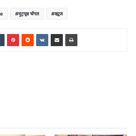
be
युट्यूब चॅनल
व्ह्यूज
dIn
Tumblr
Pinterest
Reddit
VKontakte
Share via Email
Print