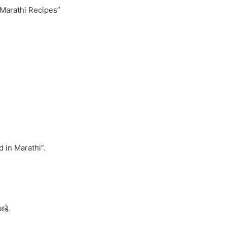
ती | Marathi Recipes”
od in Marathi”.
आहे.