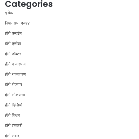
Categories
इ पेपर
विधानसभा २०२४
⁠हॅलो क्राईम
हॅलो क्रीडा
हॅलो डॉक्टर
हॅलो बाजारभाव
हॅलो राजकारण
⁠हॅलो रोजगार
हॅलो लोकसभा
⁠हॅलो व्हिडिओ
हॅलो शिक्षण
⁠हॅलो शेतकरी
⁠हॅलो संवाद