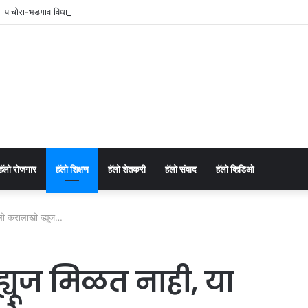
च्या पाचोरा-भडगाव विधानसभा क्षेत्र प्रमुखपदी हर्षल पाटील यांची नियुक्ती.
⁠हॅलो रोजगार
हॅलो शिक्षण
⁠हॅलो शेतकरी
⁠हॅलो संवाद
⁠हॅलो व्हिडिओ
लो करालाखो व्ह्यूज…
ह्यूज मिळत नाही, या