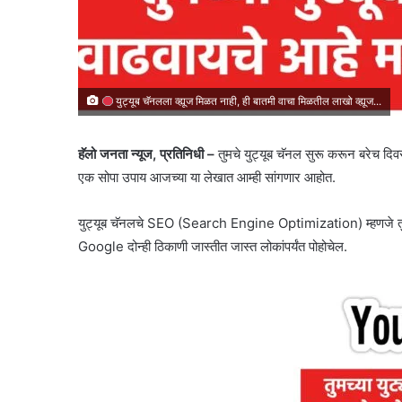
युट्यूब चॅनलला व्ह्यूज मिळत नाही, ही बातमी वाचा मिळतील लाखो व्ह्यूज...
हॅलो जनता न्यूज, प्रतिनिधी –
तुमचे युट्यूब चॅनल सुरू करून बरेच दिव
एक सोपा उपाय आजच्या या लेखात आम्ही सांगणार आहोत.
युट्यूब चॅनलचे SEO (Search Engine Optimization) म्हणजे त
Google दोन्ही ठिकाणी जास्तीत जास्त लोकांपर्यंत पोहोचेल.