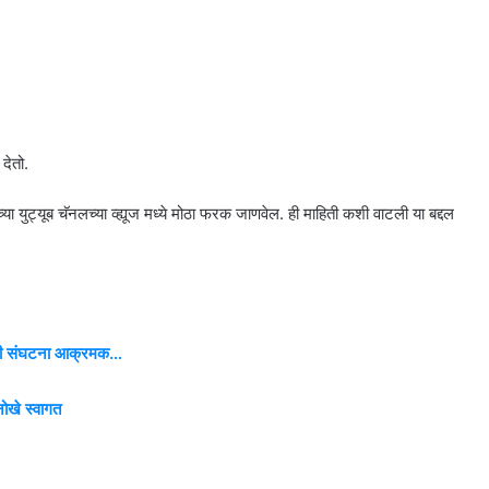
देतो.
तुमच्या युट्यूब चॅनलच्या व्ह्यूज मध्ये मोठा फरक जाणवेल. ही माहिती कशी वाटली या बद्दल
ेतकरी संघटना आक्रमक…
ोखे स्वागत