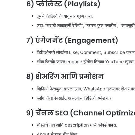
६) प्लेलिस्ट (Playlists)
तुमचे व्हिडिओ विषयानुसार ग्रुप करा.
उदा: “मराठी शाकाहारी रेसिपी”, “फास्ट फूड मराठीत”, “सणासुदीच्
७) एंगेजमेंट (Engagement)
व्हिडिओमध्ये लोकांना Like, Comment, Subscribe करण्या
लोक जितके जास्त engage होतील तितका YouTube तुमचा व्
८) शेअरिंग आणि प्रमोशन
व्हिडिओ फेसबुक, इन्स्टाग्राम, WhatsApp ग्रुप्सवर शेअर कर
ब्लॉग किंवा वेबसाईट असल्यास व्हिडिओ एम्बेड करा.
९) चॅनल SEO (Channel Optimiz
चॅनलचे नाव आणि description मध्ये कीवर्ड वापरा.
About सेक्शन नीट लिहा.