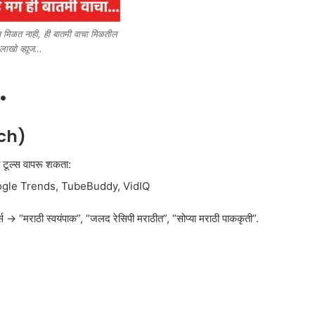
यूज मिळत नाही, ही बातमी वाचा मिळतील
लाखो व्ह्यूज…
…
rch)
 टूल्स वापरू शकता:
oogle Trends, TubeBuddy, VidIQ
स → “मराठी स्वयंपाक”, “जलद रेसिपी मराठीत”, “सोप्या मराठी पाककृती”.