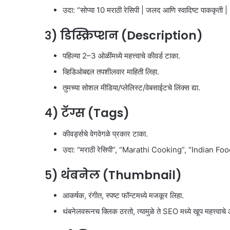
उदा: “सोप्या 10 मराठी रेसिपी | जलद आणि स्वादिष्ट पाककृ
३) डिस्क्रिप्शन (Description)
पहिल्या 2–3 ओळींमध्ये महत्त्वाचे कीवर्ड टाका.
व्हिडिओबद्दल तपशीलवार माहिती लिहा.
तुमच्या सोशल मीडिया/प्लेलिस्ट/वेबसाईटचे लिंक्स द्या.
४) टॅग्स (Tags)
कीवर्ड्सचे वेगवेगळे प्रकार टाका.
उदा: “मराठी रेसिपी”, “Marathi Cooking”, “Indian Fo
५) थंबनेल (Thumbnail)
आकर्षक, रंगीत, स्पष्ट फॉन्टमध्ये मजकूर लिहा.
थंबनेलवरूनच क्लिक ठरतो, त्यामुळे ते SEO मध्ये खूप महत्त्वाचे 