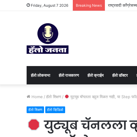
राष्ट्रवादी काँग्रेस
Friday, August 7 2026
Breaking News
हॅलो लोकसभा
हॅलो राजकारण
⁠हॅलो क्राईम
हॅलो डॉक्टर
Home
/
हॅलो शिक्षण
/
युट्यूब चॅनलला व्ह्यूज मिळत नाही, या Step फॉ
हॅलो शिक्षण
⁠हॅलो व्हिडिओ
युट्यूब चॅनलला व्