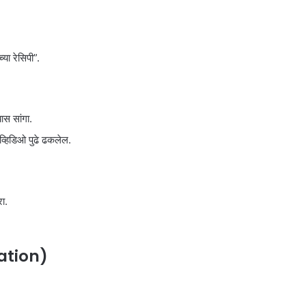
या रेसिपी”.
स सांगा.
हिडिओ पुढे ढकलेल.
ा.
ation)