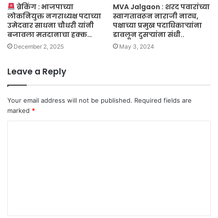
ब्रेकिंग : भाजपाच्या
MVA Jalgaon : शरद पवारांच्या
लोकनियुक्त नगराध्यक्ष पदाच्या
स्वागतावरून नाराजी नाट्य,
उमेदवार साधना चौधरी यांनी
पक्षाच्या प्रमुख पदाधिकाऱ्यांना
बजावला मतदानाचा हक्क…
डावलून दुसऱ्यांना संधी..
December 2, 2025
May 3, 2024
Leave a Reply
Your email address will not be published.
Required fields are
marked
*
C
o
m
m
e
n
t