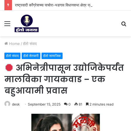
राष्ट्रवादी काँग्रेसच्या पाचोरा-भडगाव विधानसभा क्षेत्र प्रमुखपदी हर्षल पाटील यांची नियुक्ती.
Menu
S
fo
Home
/
⁠हॅलो संवाद
⁠हॅलो संवाद
⁠हॅलो शेतकरी
हॅलो सामाजिक
अभिनेत्रीपासून उद्योजिकेपर्यंत
मालविका गायकवाड – एक
बहुआयामी प्रवास
desk
September 15, 2025
0
81
2 minutes read