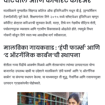
वाटचाल आणि कॉर्पोरेट करिअर
मालविकाने पुण्यातील सिंहगड कॉलेज ऑफ इंजिनिअरिंग मधून बी.ई. (इन्फॉर्मेशन
टेक्नॉलॉजी) पूर्ण केले. शिक्षणानंतर तिने २०१५ मध्ये सॉफ्टवेअर इंजिनिअर म्हणून
कॉर्पोरेट क्षेत्रात करिअरची सुरुवात केली. मात्र, तिचे मन नेहमीच सेंद्रिय शेती,
पर्यावरणपूरक व्यवसाय आणि ग्रामीण विकासाकडे ओढलेले होते. त्यामुळे स्थिर
नोकरी सोडून तिने स्वतःच्या आवडीचा मार्ग स्वीकारला.
मालविका गायकवाड : ‘हंपी फार्म्स’ आणि
‘द ऑरगॅनिक कार्बन’ची स्थापना
शेतीला नव्या पिढीचे आकर्षण मिळावे आणि शेतकऱ्यांना त्यांच्या उत्पादनाला योग्य
बाजारपेठ उपलब्ध व्हावी या उद्देशाने मालविकाने ‘हंपी फार्म्स’ आणि ‘द ऑरगॅनिक
कार्बन’ या कंपन्या स्थापन केल्या. या माध्यमातून ती शुद्ध, नैसर्गिक आणि रसायनमुक्त
उत्पादन ग्राहकांपर्यंत पोहोचवते.