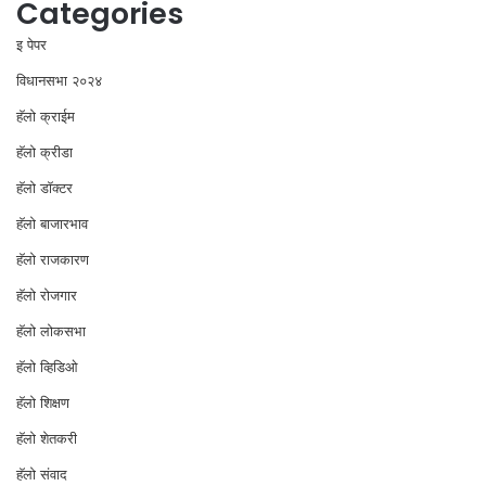
Categories
इ पेपर
विधानसभा २०२४
⁠हॅलो क्राईम
हॅलो क्रीडा
हॅलो डॉक्टर
हॅलो बाजारभाव
हॅलो राजकारण
⁠हॅलो रोजगार
हॅलो लोकसभा
⁠हॅलो व्हिडिओ
हॅलो शिक्षण
⁠हॅलो शेतकरी
⁠हॅलो संवाद