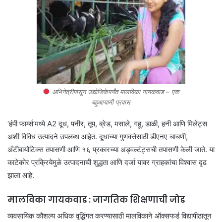
अभिनेत्रीपासून उद्योजिकेपर्यंत मालविका गायकवाड – एक
बहुआयामी प्रवास
‘हंपी फार्म्स’मध्ये A2 दूध, पनीर, तूप, ब्रेड, मसाले, गहू, डाळी, हनी आणि मिलेट्स
अशी विविध उत्पादने उपलब्ध आहेत. दूधाच्या गुणवत्तेसाठी डीएनए चाचणी,
अँटीबायोटिक्स तपासणी आणि १६ प्रकारच्या अड्वल्टंट्सची तपासणी केली जाते. या
काटेकोर प्रक्रियेमुळे उत्पादनाची शुद्धता आणि दर्जा यावर ग्राहकांचा विश्वास दृढ
झाला आहे.
मालविका गायकवाड : जागतिक शिक्षणाची जोड
व्यवसायिक कौशल्य अधिक वृद्धिंगत करण्यासाठी मालविकाने ऑक्सफर्ड विद्यापीठातून