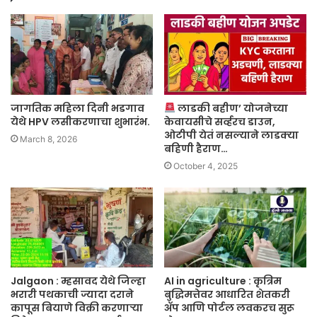
जागतिक महिला दिनी भडगाव
लाडकी बहीण’ योजनेच्या
येथे HPV लसीकरणाचा शुभारंभ.
केवायसीचे सर्व्हरच डाउन,
ओटीपी येतं नसल्याने लाडक्या
March 8, 2026
बहिणी हैराण…
October 4, 2025
Jalgaon : म्हसावद येथे जिल्हा
AI in agriculture : कृत्रिम
भरारी पथकाची ज्यादा दराने
बुद्धिमत्तेवर आधारित शेतकरी
कापूस बियाणे विक्री करणाऱ्या
ॲप आणि पोर्टल लवकरच सुरू