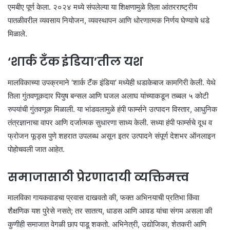
एमबीए पूर्ण केला. २०२४ मध्ये संपलेल्या या शिक्षणामुळे तिला आंतरराष्ट्रीय
पातळीवरील व्यवसाय नियोजन, व्यवस्थापन आणि धोरणात्मक निर्णय घेण्याचे धडे
मिळाले.
‘शार्क टॅंक इंडिया’तील यश
मालविकाच्या उपक्रमाने ‘शार्क टॅंक इंडिया’ मध्येही धडाकेबाज कामगिरी केली. येथे
तिला गुंतवणूकदार पियुष बन्सल आणि घजल अलाघ यांच्याकडून तब्बल ५ कोटी
रुपयांची गुंतवणूक मिळाली. या भांडवलामुळे हंपी फार्म्सने उत्पादन विस्तार, आधुनिक
तंत्रज्ञानाचा वापर आणि दर्जात्मक सुधारणा साध्य केली. सध्या हंपी फार्म्सचे दूध व
फ्रोजन फूड्स पुणे शहरात उपलब्ध असून इतर उत्पादने संपूर्ण देशभर ऑनलाइन
पोहोचवली जात आहेत.
समाजासाठी प्रेरणादायी व्यक्तिमत्त्व
मालविका गायकवाडचा प्रवास दाखवतो की, फक्त अभिनयाची प्रतिभा किंवा
शैक्षणिक यश पुरेसे नसते; तर सातत्य, धाडस आणि आवड यांचा संगम असला की
कुणीही समाजात वेगळी छाप पाडू शकतो. अभिनेत्री, उद्योजिका, शेतकरी आणि