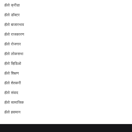
हॅलो क्रीडा
हॅलो डॉक्टर
हॅलो बाजारभाव
हॅलो राजकारण
⁠हॅलो रोजगार
हॅलो लोकसभा
⁠हॅलो व्हिडिओ
हॅलो शिक्षण
⁠हॅलो शेतकरी
⁠हॅलो संवाद
हॅलो सामाजिक
हॅलो हवामान