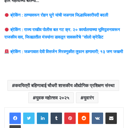
इतर महत्वाच्या बातम्या…
ब्रेकिंग : ठाण्यावरून रोहन घुगे यांची जळगाव जिल्हाधिकारीपदी बदली
ब्रेकिंग : राज्य राखीव पोलीस बल गट क्र. २० कार्यालयाच्या भूमिपूजनावरून
राजकीय वाद, जिल्ह्यातील मंत्र्यांना डावलून सावकारेंचे “सोलो क्रेडिट
ब्रेकिंग : जळगावात देवी विसर्जन मिरवणुकीत तुफान हाणामारी; १३ जण जखमी
कवयित्री बहिणाबाई चौधरी शासकीय औद्योगिक प्रशिक्षण संस्था
युवक महोत्सव २०२५
युवारंग
LinkedIn
Tumblr
Pinterest
Reddit
VKontakte
Share via Email
Print