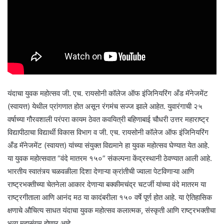
यंदाचा युवक महोत्सव जी. एच. रायसोनी कॉलेज ऑफ इंजिनियरिंग अँड मॅनेजमेंट
(स्वायत्त) येथील प्रांगणात होत असून रंगमंच सज्ज झाले आहेत. युवारंगाची २५
वर्षाच्या गौरवशाली परंपरा कायम ठेवत कवयित्री बहिणाबाई चौधरी उत्तर महाराष्ट्र
विद्यापीठाचा विद्यार्थी विकास विभाग व जी. एच. रायसोनी कॉलेज ऑफ इंजिनियरिंग
अँड मॅनेजमेंट (स्वायत्त) यांच्या संयुक्त विद्यमाने हा युवक महोत्सव घेण्यात येत आहे.
या युवक महोत्सवात “वंदे मातरम १५०” संकल्पना केंद्रस्थानी ठेवण्यात आली आहे.
भारतीय स्वातंत्र्य चळवळीला दिशा देणाऱ्या क्रांतीची ज्वाला पेटविणाऱ्या आणि
राष्ट्रभक्तीच्या चेतनेला आकार देणाऱ्या बक्कीमचंद्र चटर्जी यांच्या वंदे मातरम या
राष्ट्रगीताला आणि आनंद मठ या कादंबरीला १५० वर्षे पूर्ण होत आहे. या ऐतिहासिक
क्षणाचे औचित्य साधत यंदाचा युवक महोत्सव कलात्मक, संस्कृती आणि राष्ट्रभक्तीचा
भव्य महासंगम होणार आहे.