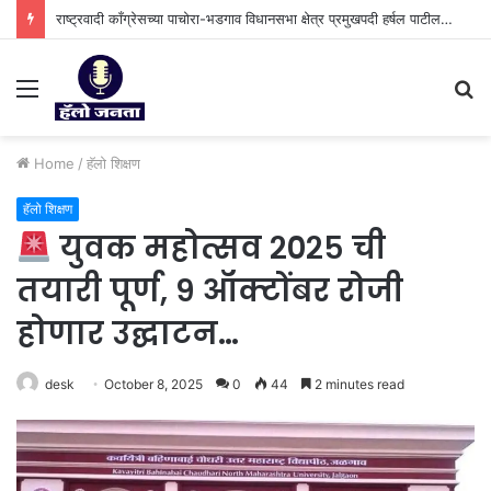
राष्ट्रवादी काँग्रेसच्या पाचोरा-भडगाव विधानसभा क्षेत्र प्रमुखपदी हर्षल पाटील यांची नियुक्ती.
Menu
S
fo
Home
/
हॅलो शिक्षण
हॅलो शिक्षण
युवक महोत्सव २०२५ ची
तयारी पूर्ण, ९ ऑक्टोंबर रोजी
होणार उद्घाटन…
desk
October 8, 2025
0
44
2 minutes read