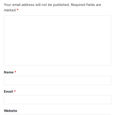
Your email address will not be published.
Required fields are
marked
*
C
o
m
m
e
n
t
Name
*
*
Email
*
Website