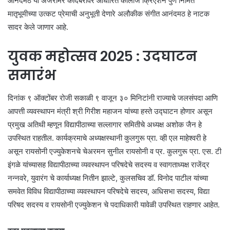
आनंदमठ या अजरामर कादंबरीवर आधारित कोलाज क्रिएशन पुणे निर्मित
मातृभूमीच्या उत्कट प्रेमाची अनुभूती देणारे अलौकीक संगीत आनंदमठ हे नाटक
सादर केले जाणार आहे.
युवक महोत्सव २०२५ : उदघाटन
समारंभ
दिनांक ९ ऑक्टोंबर रोजी सकाळी ९ वाजून ३० मिनिटांनी राज्याचे जलसंपदा आणि
आपत्ती व्यवस्थापन मंत्री श्री गिरीश महाजन यांच्या हस्ते उद्घाटन होणार असून
प्रमुख अतिथी म्हणून विद्यापीठाच्या सल्लागार समितीचे अध्यक्ष अशोक जैन हे
उपस्थित राहतील. कार्यक्रमाचे अध्यक्षस्थानी कुलगुरू प्रा. व्ही एल माहेश्वरी हे
असून रायसोनी एज्युकेशनचे चेअरमन सुनील रायसोनी व प्र. कुलगुरू प्रा. एस. टी
इंगळे यांच्यासह विद्यापीठाच्या व्यवस्थापन परिषदेचे सदस्य व स्वागताध्यक्ष राजेंद्र
नन्नवरे, युवारंग चे कार्याध्यक्ष नितीन झाल्टे, कुलसचिव डॉ. विनोद पाटील यांच्या
समवेत विविध विद्यापीठाच्या व्यवस्थापन परिषदेचे सदस्य, अधिसभा सदस्य, विद्या
परिषद सदस्य व रायसोनी एज्युकेशन चे पदाधिकारी यावेळी उपस्थित राहणार आहेत.