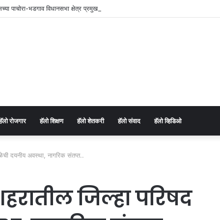
रेसच्या पाचोरा-भडगाव विधानसभा क्षेत्र प्रमुखपदी हर्षल पाटील यांची नियुक्ती.
⁠हॅलो रोजगार
हॅलो शिक्षण
⁠हॅलो शेतकरी
⁠हॅलो संवाद
⁠हॅलो व्हिडिओ
ळेची दयनीय अवस्था, नागरिक संतप्त..
 शहरातील जिल्हा परिषद