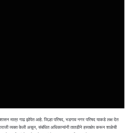
ासन मात्र गाढ झोपेत आहे. जिल्हा परिषद, भडगाव नगर परिषद याकडे लक्ष देत
ाजी व्यक्त केली असून, संबंधित अधिकाऱ्यांनी तातडीने हस्तक्षेप करून शाळेची