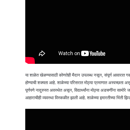
या शाळेत खेळण्यासाठी कोणतेही मैदान उपलब्ध नसून, संपूर्ण आवारात गवत
होण्याची शक्यता आहे. शाळेच्या परिसरात मोठ्या प्रमाणात अस्वच्छता
पूर्णपणे नादुरुस्त अवस्थेत असून, विद्यार्थ्यांना मोठ्या अडचणींना सामो
आहाराचीही व्यवस्था विस्कळीत झाली आहे. शाळेच्या इमारतीच्या भिंती झिज