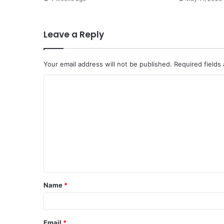
Leave a Reply
Your email address will not be published.
Required fields
C
o
m
m
e
n
t
Name
*
*
Email
*