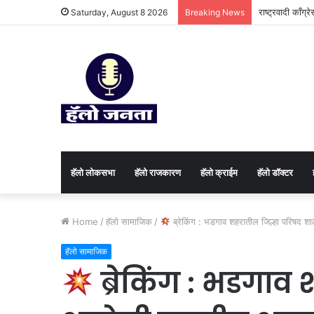
राष्ट्रवादी काँग्
Saturday, August 8 2026
Breaking News
हॅलो लोकसभा
हॅलो राजकारण
⁠हॅलो क्राईम
हॅलो डॉक्टर
Home
/
हॅलो सामाजिक
/
ब्रेकिंग : भडगाव शहरातील जिल्हा परिषद शा
हॅलो सामाजिक
ब्रेकिंग : भडगाव