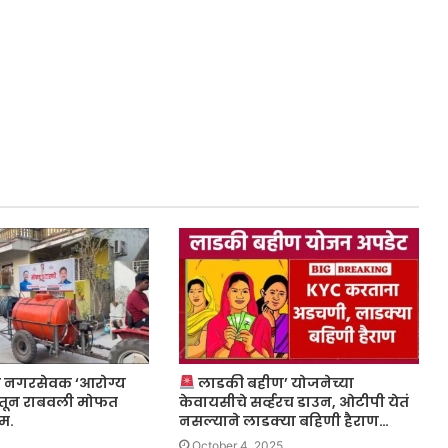
ये नगरसेवक ‘आरोग्य
लाडकी बहीण’ योजनेच्या
चातून राबवली मोफत
केवायसीचे सर्व्हरच डाउन, ओटीपी येतं
म.
नसल्याने लाडक्या बहिणी हैराण…
October 4, 2025