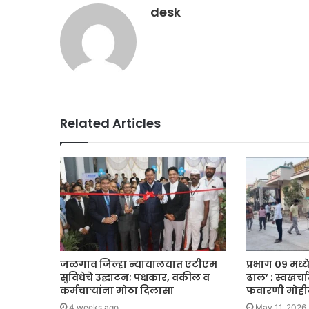
desk
Related Articles
जळगाव जिल्हा न्यायालयात एटीएम
प्रभाग ०९ मध्
सुविधेचे उद्घाटन; पक्षकार, वकील व
ढाल’ ; स्वखर्
कर्मचाऱ्यांना मोठा दिलासा
फवारणी मोही
4 weeks ago
May 11, 2026