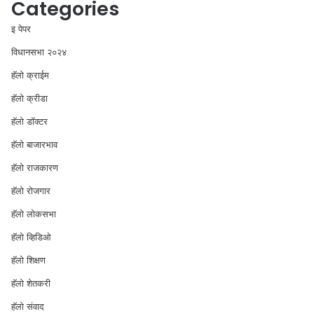
Categories
इ पेपर
विधानसभा २०२४
⁠हॅलो क्राईम
हॅलो क्रीडा
हॅलो डॉक्टर
हॅलो बाजारभाव
हॅलो राजकारण
⁠हॅलो रोजगार
हॅलो लोकसभा
⁠हॅलो व्हिडिओ
हॅलो शिक्षण
⁠हॅलो शेतकरी
⁠हॅलो संवाद