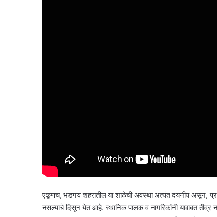
एकूणच, भडगाव शहरातील या शाळेची अवस्था अत्यंत दयनीय असून, प्रश
नसल्याचे दिसून येत आहे. स्थानिक पालक व नागरिकांनी याबाबत तीव्र नार