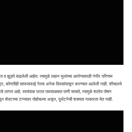
 व झुडपे वाढलेली आहेत. त्यामुळे लहान मुलांच्या आरोग्यावरही गंभीर परिणाम
 असून, कोणतीही साफसफाई गेल्या अनेक दिवसांपासून करण्यात आलेली नाही. शौचालये
रे जावे लागत आहे. स्वयंपाक घरात पावसाळ्यात पाणी साचते, त्यामुळे शालेय पोषण
ून शेवटच्या टप्प्यावर पोहोचल्या असून, दुर्घटनेची शक्यता नाकारता येत नाही.