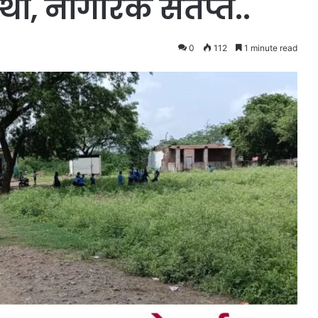
ा, नागरिक संतप्त..
0
112
1 minute read