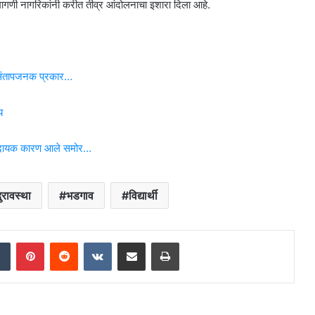
शी मागणी नागरिकांनी करीत तीव्र आंदोलनाचा इशारा दिला आहे.
, संतापजनक प्रकार…
य
 धक्कादायक कारण आले समोर…
ुरावस्था
भडगाव
विद्यार्थी
dIn
Tumblr
Pinterest
Reddit
VKontakte
Share via Email
Print