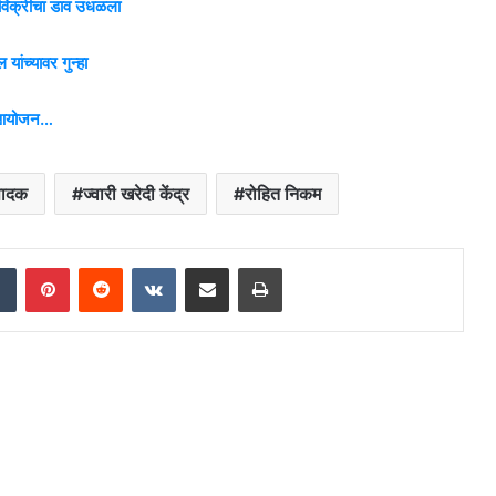
ध विक्रीचा डाव उधळला
ांच्यावर गुन्हा
चे आयोजन…
्पादक
ज्वारी खरेदी केंद्र
रोहित निकम
dIn
Tumblr
Pinterest
Reddit
VKontakte
Share via Email
Print