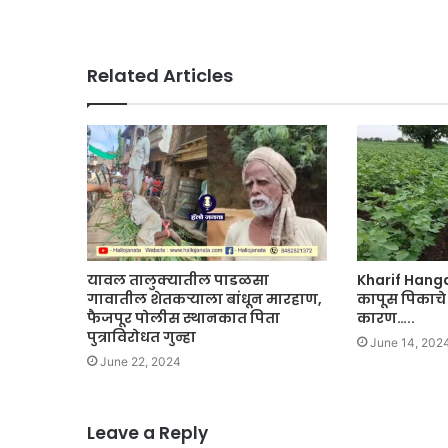
Related Articles
यावल तालुक्यातील पाडळसा
Kharif Hanga
गावातील शेतकऱ्याला बांधून मारहाण,
कापूस पिकाचे क
फैजपूर पोलीस स्थानकात पिता
कारण…..
पुत्राविरोधत गुन्हा
June 14, 202
June 22, 2024
Leave a Reply