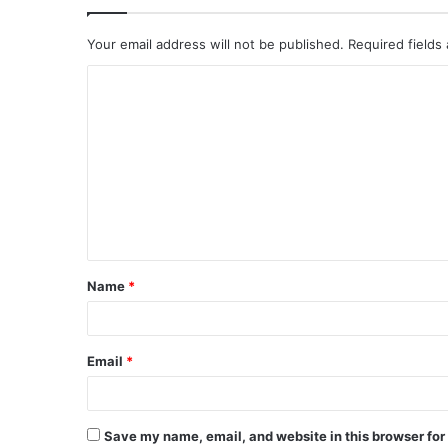
Your email address will not be published.
Required fields
C
o
m
m
e
n
t
Name
*
*
Email
*
Save my name, email, and website in this browser for