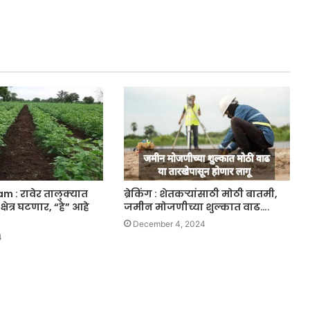
m : रावेर तालुक्यात
ब्रेकिंग : शेतकऱ्यांसाठी मोठी बातमी,
्षेत्र घटणार, “हे” आहे
जमीन मोजणीच्या शुल्कात वाढ….
December 4, 2024
4