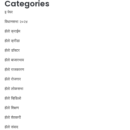
Categories
इ पेपर
विधानसभा २०२४
⁠हॅलो क्राईम
हॅलो क्रीडा
हॅलो डॉक्टर
हॅलो बाजारभाव
हॅलो राजकारण
⁠हॅलो रोजगार
हॅलो लोकसभा
⁠हॅलो व्हिडिओ
हॅलो शिक्षण
⁠हॅलो शेतकरी
⁠हॅलो संवाद