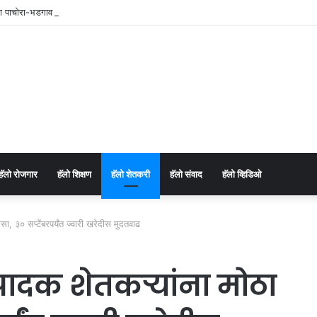
च्या पाचोरा-भडगाव विधानसभा क्षेत्र प्रमुखपदी हर्षल पाटील यांची नियुक्ती.
⁠हॅलो रोजगार
हॅलो शिक्षण
⁠हॅलो शेतकरी
⁠हॅलो संवाद
⁠हॅलो व्हिडिओ
ासा, ३० सप्टेंबरपर्यंत ज्वारी खरेदीस मुदतवाढ
उत्पादक शेतकऱ्यांना मोठा