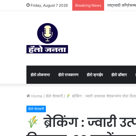
राष्ट्रवादी काँग्रेस
Friday, August 7 2026
Breaking News
हॅलो लोकसभा
हॅलो राजकारण
⁠हॅलो क्राईम
हॅलो डॉक्टर
Home
/
⁠हॅलो शेतकरी
/
ब्रेकिंग : ज्वारी उत्पादक शेतकऱ्यांना मोठा दिल
⁠हॅलो शेतकरी
ब्रेकिंग : ज्वारी 