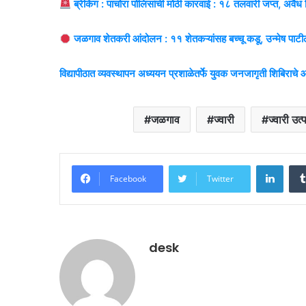
ब्रेकिंग : पाचोरा पोलिसांची मोठी कारवाई : १८ तलवारी जप्त, अवै
जळगाव शेतकरी आंदोलन : ११ शेतकऱ्यांसह बच्चू कडू, उन्मेष पाटील य
विद्यापीठात व्यवस्थापन अध्ययन प्रशाळेतर्फे युवक जनजागृती शिबिरा
जळगाव
ज्वारी
ज्वारी उत
Linke
Facebook
Twitter
desk