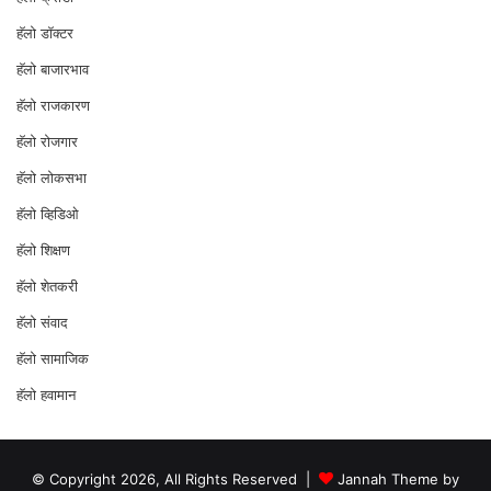
हॅलो डॉक्टर
हॅलो बाजारभाव
हॅलो राजकारण
⁠हॅलो रोजगार
हॅलो लोकसभा
⁠हॅलो व्हिडिओ
हॅलो शिक्षण
⁠हॅलो शेतकरी
⁠हॅलो संवाद
हॅलो सामाजिक
हॅलो हवामान
© Copyright 2026, All Rights Reserved |
Jannah Theme by