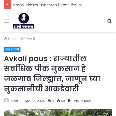
राष्ट्रवादी काँग्रेसच्या पाचोरा-भडगाव विधानसभा क्षेत्र प्रमुखपदी हर्षल पाटील यांची नियुक्ती.
Menu
S
fo
Home
/
⁠हॅलो शेतकरी
⁠हॅलो शेतकरी
Avkali paus : राज्यातील
सर्वाधिक पीक नुकसान हे
जळगाव जिल्ह्यात, जाणून घ्या
नुकसानीची आकडेवारी
team
April 15, 2024
0
40
1 minute read