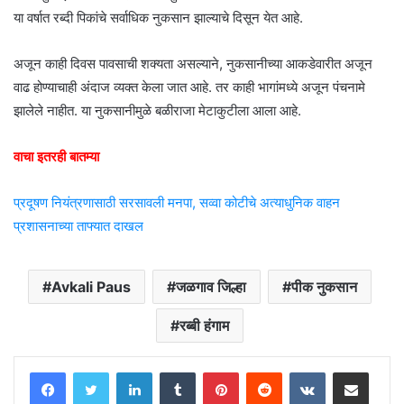
या वर्षात रब्दी पिकांचे सर्वाधिक नुकसान झाल्याचे दिसून येत आहे.
अजून काही दिवस पावसाची शक्यता असल्याने, नुकसानीच्या आकडेवारीत अजून
वाढ होण्याचाही अंदाज व्यक्त केला जात आहे. तर काही भागांमध्ये अजून पंचनामे
झालेले नाहीत. या नुकसानीमुळे बळीराजा मेटाकुटीला आला आहे.
वाचा इतरही बातम्या
प्रदूषण नियंत्रणासाठी सरसावली मनपा, सव्वा कोटीचे अत्याधुनिक वाहन
प्रशासनाच्या ताफ्यात दाखल
Avkali Paus
जळगाव जिल्हा
पीक नुकसान
रब्बी हंगाम
LinkedIn
Tumblr
Pinterest
Reddit
VKontakte
Share via Email