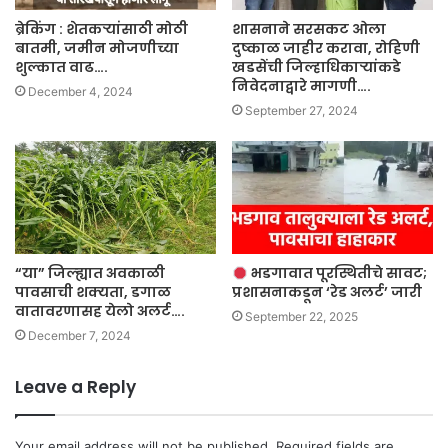
ब्रेकिंग : शेतकऱ्यांसाठी मोठी
शासनाने सरसकट ओला
बातमी, जमीन मोजणीच्या
दुष्काळ जाहीर करावा, रोहिणी
शुल्कात वाढ….
खडसेंची जिल्हाधिकाऱ्यांकडे
निवेदनाद्वारे मागणी….
December 4, 2024
September 27, 2024
“या” जिल्ह्यात अवकाळी
भडगावात पूरस्थितीचे सावट;
पावसाची शक्यता, डगाळ
प्रशासनाकडून ‘रेड अलर्ट’ जारी
वातावरणासह येलो अलर्ट….
September 22, 2025
December 7, 2024
Leave a Reply
Your email address will not be published.
Required fields are