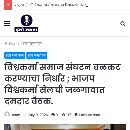
राष्ट्रवादी काँग्रेसच्या पाचोरा-भडगाव विधानसभा क्षेत्र प्रमुखपदी हर्षल पाटील यांची नियुक्ती.
Menu
S
fo
Home
/
हॅलो राजकारण
हॅलो राजकारण
हॅलो सामाजिक
विश्वकर्मा समाज संघटन बळकट
करण्याचा निर्धार ; भाजप
विश्वकर्मा सेलची जळगावात
दमदार बैठक.
team
July 9, 2026
0
117
1 minute read