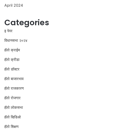
April 2024
Categories
इ पेपर
विधानसभा २०२४
⁠हॅलो क्राईम
हॅलो क्रीडा
हॅलो डॉक्टर
हॅलो बाजारभाव
हॅलो राजकारण
⁠हॅलो रोजगार
हॅलो लोकसभा
⁠हॅलो व्हिडिओ
हॅलो शिक्षण