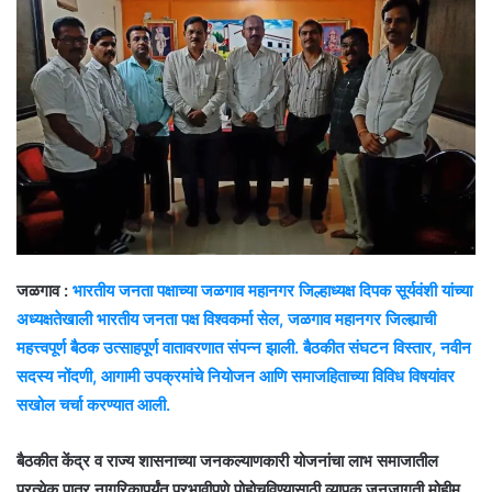
जळगाव :
भारतीय जनता पक्षाच्या जळगाव महानगर जिल्हाध्यक्ष दिपक सूर्यवंशी यांच्या
अध्यक्षतेखाली भारतीय जनता पक्ष विश्वकर्मा सेल, जळगाव महानगर जिल्ह्याची
महत्त्वपूर्ण बैठक उत्साहपूर्ण वातावरणात संपन्न झाली. बैठकीत संघटन विस्तार, नवीन
सदस्य नोंदणी, आगामी उपक्रमांचे नियोजन आणि समाजहिताच्या विविध विषयांवर
सखोल चर्चा करण्यात आली.
बैठकीत केंद्र व राज्य शासनाच्या जनकल्याणकारी योजनांचा लाभ समाजातील
प्रत्येक पात्र नागरिकापर्यंत प्रभावीपणे पोहोचविण्यासाठी व्यापक जनजागृती मोहीम