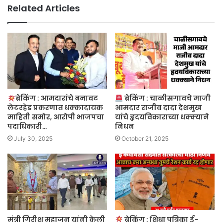
Related Articles
ब्रेकिंग : आमदारांचे बनावट
ब्रेकिंग : चाळीसगावचे माजी
लेटरहेड प्रकरणात धक्कादायक
आमदार राजीव दादा देशमुख
माहिती समोर, आरोपी भाजपचा
यांचे हृदयविकाराच्या धक्क्याने
पदाधिकारी…
निधन
July 30, 2025
October 21, 2025
मंत्री गिरीश महाजन यांनी केली
ब्रेकिंग : शिधा पत्रिका ई-