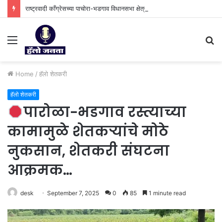
राष्ट्रवादी काँग्रेसच्या पाचोरा-भडगाव विधानसभा क्षेत्र प्रमुखपदी हर्षल पाटील यांची नियुक्ती.
Menu
S
fo
Home
/
⁠हॅलो शेतकरी
⁠हॅलो शेतकरी
पारोळा-भडगाव रस्त्याच्या
कामामुळे शेतकऱ्यांचे मोठे
नुकसान, शेतकरी संघटना
आक्रमक…
desk
September 7, 2025
0
85
1 minute read