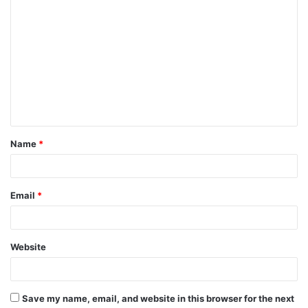
C
o
m
m
e
n
t
Name
*
*
Email
*
Website
Save my name, email, and website in this browser for the next