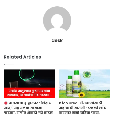
desk
Related Articles
पावसाचा हाहाकार : शिंदाड
Iffco Urea : शेतकऱ्यांसाठी
राजुरीसह अनेक गावांना
महत्वाची बातमी : इफको लाँच
फटका, रात्रीत शेकडो गुरे वाहून
करणार नॅनो युरिया प्लस,