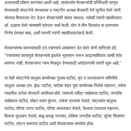
असल्याची घोषणा करण्यात आली आहे. यासंदर्भात शेतकऱ्यांची परिस्थिती जाणून
घेण्यासाठी संघटनेचे संस्थापक व राष्ट्रीय अध्यक्ष शेतकरी नेते सुनील देवरे यांनी
चोरवड शिवाराला भेट देऊन शेतकऱ्यांशी संवाद साधला. यावेळी त्यांनी तहसीलदार
डॉ. उल्हास देवरे यांच्याशी फोनवर चर्चा केली. दोन ते तीन दिवसांत या प्रश्नावर
निर्णय घेण्यात यावा, अशी मागणी त्यांनी तहसीलदारांकडे केली.
शेतकऱ्यांच्या समस्यांसाठी उभे राहण्याचे आश्वासन देत देवरे यांनी सांगितले की,
“रस्त्याच्या कामामुळे शेतकऱ्यांचे झालेले नुकसान भरून काढल्याशिवाय आम्ही शांत
बसणार नाही. शेतकऱ्यांना न्याय मिळवून देण्यासाठी आंदोलनाची तयारी सुरू आहे.”
या वेळी संघटनेचे तालुका कार्याध्यक्ष गुलाब पाटील, मृद व जलसंधारण समितीचे
तालुका अध्यक्ष एस. झेड. पाटील, पारोळा शहर युवा कार्याध्यक्ष निलेश महाजन, तसेच
गावातील अनेक शेतकरी उपस्थित होते. त्यामध्ये रवींद्र साहेबराव पाटील, जगदीश
साहेबराव पाटील, मोहन वसंत कुंभार, राकेश प्रकाश देसले, चंद्रकांत बापूराव
पाटील, योगेश जगन पाटील, योगेश कमलाकर देसले, कैलास राजाराम महाजन,
विलास सुधाकर देसले, बाळू बारकू जगताप, लोकेश जगदीश पाटील, सुरेश चिंतामण
पाटील, लोटन शामराव पाटील आदी शेतकऱ्यांचा समावेश होता.