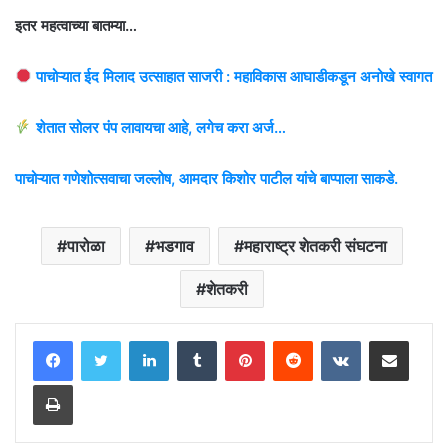
इतर महत्वाच्या बातम्या…
पाचोऱ्यात ईद मिलाद उत्साहात साजरी : महाविकास आघाडीकडून अनोखे स्वागत
शेतात सोलर पंप लावायचा आहे, लगेच करा अर्ज…
पाचोऱ्यात गणेशोत्सवाचा जल्लोष, आमदार किशोर पाटील यांचे बाप्पाला साकडे.
पारोळा
भडगाव
महाराष्ट्र शेतकरी संघटना
शेतकरी
LinkedIn
Tumblr
Pinterest
Reddit
VKontakte
Share via Email
Print