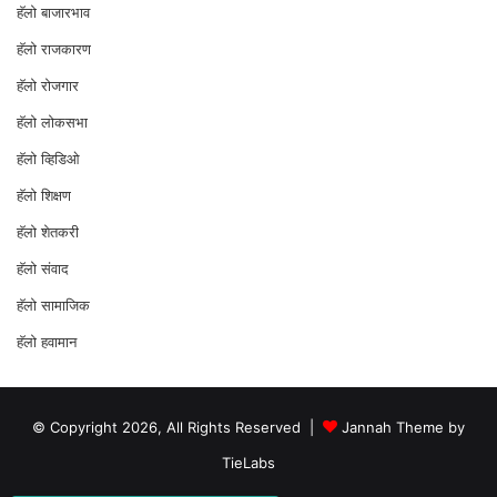
हॅलो बाजारभाव
हॅलो राजकारण
⁠हॅलो रोजगार
हॅलो लोकसभा
⁠हॅलो व्हिडिओ
हॅलो शिक्षण
⁠हॅलो शेतकरी
⁠हॅलो संवाद
हॅलो सामाजिक
हॅलो हवामान
© Copyright 2026, All Rights Reserved |
Jannah Theme by
TieLabs