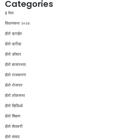
Categories
इ पेपर
विधानसभा २०२४
⁠हॅलो क्राईम
हॅलो क्रीडा
हॅलो डॉक्टर
हॅलो बाजारभाव
हॅलो राजकारण
⁠हॅलो रोजगार
हॅलो लोकसभा
⁠हॅलो व्हिडिओ
हॅलो शिक्षण
⁠हॅलो शेतकरी
⁠हॅलो संवाद