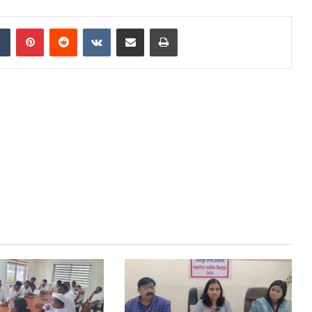
dIn
Tumblr
Pinterest
Reddit
VKontakte
Share via Email
Print