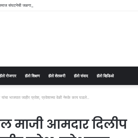
य समाज संघटनेची जळगाव जिल्हा, शहर व युवा कार्यकारिणी जाहीर.
⁠हॅलो रोजगार
हॅलो शिक्षण
⁠हॅलो शेतकरी
⁠हॅलो संवाद
⁠हॅलो व्हिडिओ
ंचा भाजपात जाहीर प्रवेश, प्रवेशाच्या वेळी नेमके काय घडले..
तील माजी आमदार दिलीप