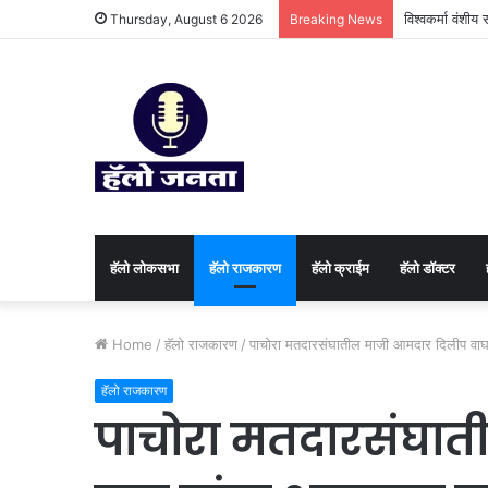
विश्वकर्मा वंशी
Thursday, August 6 2026
Breaking News
हॅलो लोकसभा
हॅलो राजकारण
⁠हॅलो क्राईम
हॅलो डॉक्टर
Home
/
हॅलो राजकारण
/
पाचोरा मतदारसंघातील माजी आमदार दिलीप वाघ या
हॅलो राजकारण
पाचोरा मतदारसंघा