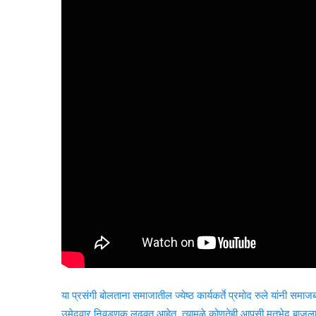
या प्रसंगी बोलताना समाजातील ज्येष्ठ कार्यकर्ते प्रमोद रुले यांनी सम
उमेदवार निवडणूक लढवत आहेत. त्यामुळे कोणतेही आपसी मतभेद बाजूला ठेव