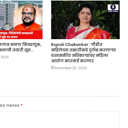
 जळगाव मनपा निवडणूक,
Rupali Chakankar : पीडीत
्वबळाची तयारी सुरू…
महिलेच्या तक्रारीकडे दुर्लक्ष करणार्‍या
प्रशासकीय अधिकार्‍यांवर महिला
 2025
आयोग कारवाई करणार
December 20, 2024
 are marked
*