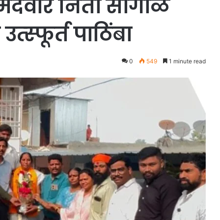
 उमेदवार निता सांगोळे
त्स्फूर्त पाठिंबा
0
549
1 minute read