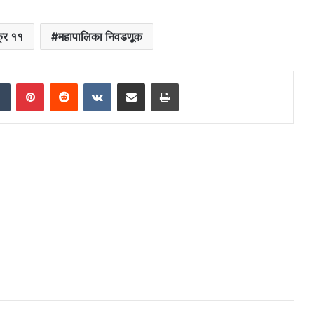
क्र ११
महापालिका निवडणूक
dIn
Tumblr
Pinterest
Reddit
VKontakte
Share via Email
Print