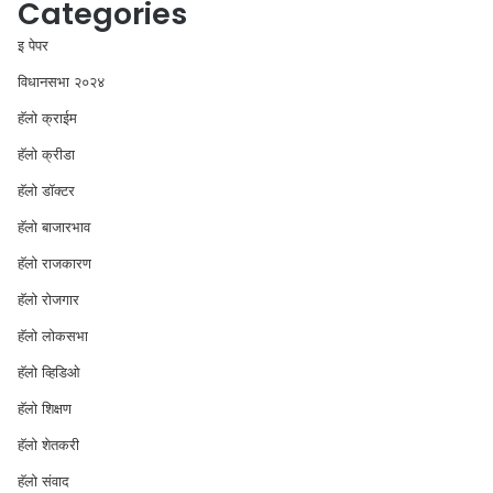
Categories
इ पेपर
विधानसभा २०२४
⁠हॅलो क्राईम
हॅलो क्रीडा
हॅलो डॉक्टर
हॅलो बाजारभाव
हॅलो राजकारण
⁠हॅलो रोजगार
हॅलो लोकसभा
⁠हॅलो व्हिडिओ
हॅलो शिक्षण
⁠हॅलो शेतकरी
⁠हॅलो संवाद