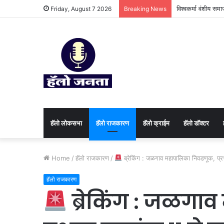
विश्वकर्मा वंशीय सम
Friday, August 7 2026
Breaking News
हॅलो लोकसभा
हॅलो राजकारण
⁠हॅलो क्राईम
हॅलो डॉक्टर
Home
/
हॅलो राजकारण
/
ब्रेकिंग : जळगाव महापालिका निवडणूक, प्रभाग
हॅलो राजकारण
ब्रेकिंग : जळगा