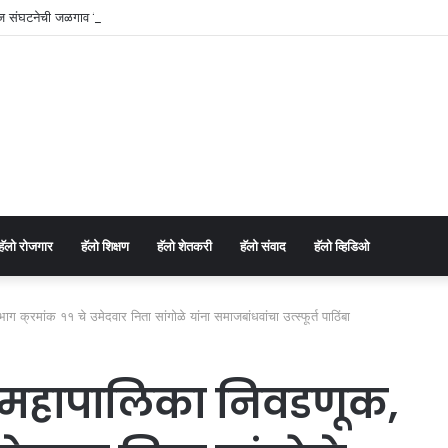
ाज संघटनेची जळगाव जिल्हा, शहर व युवा कार्यकारिणी जाहीर.
⁠हॅलो रोजगार
हॅलो शिक्षण
⁠हॅलो शेतकरी
⁠हॅलो संवाद
⁠हॅलो व्हिडिओ
 क्रमांक ११ चे उमेदवार निता सांगोळे यांना समाजबांधवांचा उत्स्फूर्त पाठिंबा
व महापालिका निवडणूक,