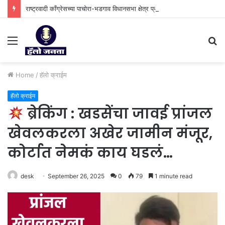
राष्ट्रवादी काँग्रेसच्या पाचोरा-भडगाव विधानसभा क्षेत्र प्रमुखपदी हर्षल पाटील यांची नियुक्ती.
Menu
S
fo
Home
/
⁠हॅलो क्राईम
⁠हॅलो क्राईम
ब्रेकिंग : खडसेंचा जावई प्रांजल
खेवलकरला अखेर जामीन मंजूर,
कोर्टात नेमकं काय घडलं…
desk
September 26, 2025
0
79
1 minute read