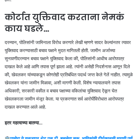
कोर्टात युक्तिवाद करताना नेमकं
काय घडले…
दरम्यान, पोलिसांनी जामिनाला विरोध करणारे लेखी म्हणणे सादर केल्यांनतर त्यावर
युक्तिवाद करण्यासाठी बचाव पक्षाने मुदत मागितली होती. जामीन अर्जाच्या
सुनावणीदरम्यान बचाव पक्षाने युक्तिवाद केला की, पोलिसांनी आधीच आरोपपत्र
दाखल केले आहे आणि तपास पूर्ण झाला आहे. त्यांनी असेही निदर्शनास आणून दिले
की, खेवलकर यांच्याकडून कोणतेही प्रतिबंधित पदार्थ जप्त केले गेलें नाहीत. त्यामुळे
खेवलकर यांना जामीन मिळावा, अशी मागणी केली. विशेष न्यायालयाने तपास
अधिकारी, सरकारी वकील व बचाव पक्षाच्या वकिलांचा युक्तिवाद ऐकून घेत
खेवलकरला जामीन मंजूर केला. या प्रकरणात सर्व आरोपींविरोधात आरोपपत्र
दाखल करण्यात आले आहे.
इतर महत्वाच्या बातम्या…
पाचोरा ते तुळजापूर थेट एस.टी. बससेवा सुरू, भाविकांची दीर्घकाळची मागणी पूर्ण