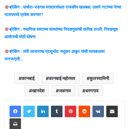
ब्रेकिंग : पाचोरा-भडगाव मतदारसंघात राजकीय खळबळ; ठाकरे गटाच्या नेत्या
भाजपमध्ये प्रवेश करणार?
ब्रेकिंग : स्थानिक स्वराज्य संस्थांच्या निवडणुकांची तारीख ठरली, निवडणूक
आयोगाची मोठी घोषणा
ब्रेकिंग : लंपी आजाराचा प्रादुर्भाव: मधुकर ठाकूर यांची सायकलवर
जनजागृती…
कानबाई
कानबाई महोत्सव
कुलस्वामिनी
खानदेश
जळगाव
धरणगाव
LinkedIn
Tumblr
Pinterest
Reddit
VKontakte
Share via Email
Print