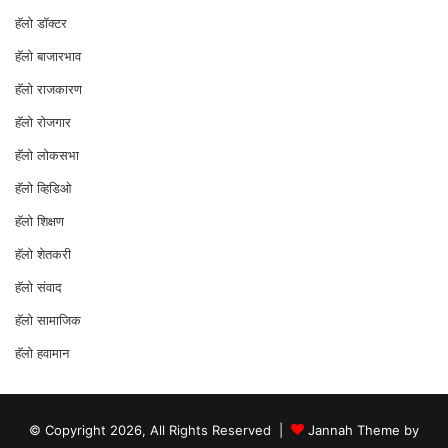
हॅलो डॉक्टर
हॅलो बाजारभाव
हॅलो राजकारण
⁠हॅलो रोजगार
हॅलो लोकसभा
⁠हॅलो व्हिडिओ
हॅलो शिक्षण
⁠हॅलो शेतकरी
⁠हॅलो संवाद
हॅलो सामाजिक
हॅलो हवामान
© Copyright 2026, All Rights Reserved |
Jannah Theme by