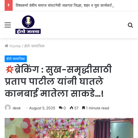
विश्वकर्मा वंशीय समाज संघटनेची जळगाव जिल्हा, शहर व युवा कार्यकारिणी जाहीर.
Menu
S
fo
Home
/
हॅलो सामाजिक
हॅलो सामाजिक
ब्रेकिंग : सुख-समृद्धीसाठी
प्रताप पाटील यांनी घातले
कानबाई मातेला साकडे…!
desk
August 5, 2025
0
57
1 minute read