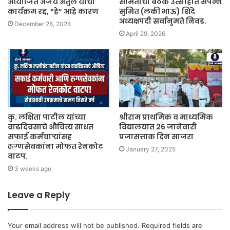
आयोजित अजय अतुल यांचा
समितीची बैठक उत्साहात संपन्न
कार्यक्रम रद्द, “हे” आहे कारण
सुमित (लकी भाऊ) शिंदे
अध्यक्षपदी सर्वानुमते निवड.
December 28, 2024
April 29, 2026
कु. लक्षिता पाटील यांच्या
श्रीराम प्राथमिक व माध्यमिक
वाढदिवसाचे औचित्य साधत
विद्यालयात 26 जानेवारी
सफाई कर्मचाऱ्यांसह
प्रजासत्ताक दिन साजरा
रुग्णसेवकांना मोफत रेनकोट
January 27, 2025
वाटप.
3 weeks ago
Leave a Reply
Your email address will not be published.
Required fields are