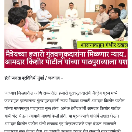
हॅलो जनता प्रतिनिधी मुंबई / जळगाव –
जळगाव जिल्ह्यातील आणि राज्यातील हजारो गुंतवणूकदारांची मैत्रेय ग्रुप मध्ये
फसवणूक झाल्यानंतर गुंतवणूकदारांनी न्याय मिळावा यासाठी आमदार किशोर पाटील
यांच्या माध्यमातून पाठपुरावा सुरू होता. अनेक ठेवीदारांनी आमदार किशोर पाटील
यांची भेट घेऊन न्यायाची मागणी केली होती. या प्रकरणाचे गांभीर्य लक्षात घेऊन
आमदार किशोर पाटील यांनी तत्काळ गृह मंत्रालयाकडे पत्र देऊन सातत्याने
पाठपुरावा सुरू ठेवला होता. या पत्राची तत्काळ दखल घेत राज्याचे गृहराज्यमंत्री