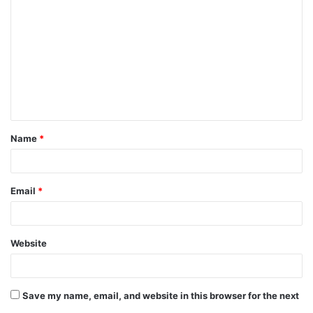
o
m
m
e
n
t
Name
*
*
Email
*
Website
Save my name, email, and website in this browser for the next