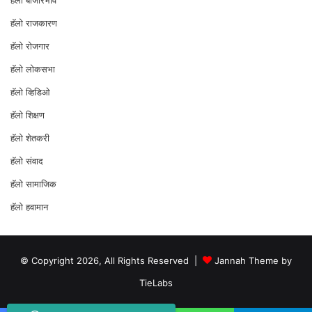
हॅलो बाजारभाव
हॅलो राजकारण
⁠हॅलो रोजगार
हॅलो लोकसभा
⁠हॅलो व्हिडिओ
हॅलो शिक्षण
⁠हॅलो शेतकरी
⁠हॅलो संवाद
हॅलो सामाजिक
हॅलो हवामान
© Copyright 2026, All Rights Reserved |
Jannah Theme by
TieLabs