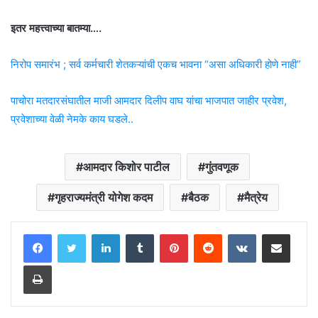
इतर महत्त्वाच्या बातम्या….
निरोप समारंभ ; सर्व कर्मचारी शेतकऱ्यांची एकच भावना “असा अधिकारी होणे नाही”
पाचोरा मतदारसंघातील माजी आमदार दिलीप वाघ यांचा भाजपात जाहीर प्रवेश,
प्रवेशाच्या वेळी नेमके काय घडले..
आमदार किशोर पाटील
गुंतवणूक
गृहराज्यमंत्री योगेश कदम
बैठक
मैत्रेय
LinkedIn
Tumblr
Pinterest
Reddit
VKontakte
Share via Email
Print