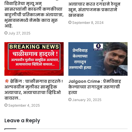
विवाहितेचा मृत्यू अन्
अत्याचार करत दगडाने ठेचून
सासरच्यांनी काढली कणकीच्या
खून, संतापजनक प्रकाराने
बाहुलीची प्रतिकात्मक अंत्ययात्रा,
खळबळ
भुसावळमध्ये नेमके काय सुरू
September 8, 2024
आहे.
July 27, 2025
ब्रेकिंग : चाळीसगाव हादरले !
Jalgaon Crime : प्रेमविवाह
अल्पवयीन मुलीवर सामूहिक
केल्याच्या रागातून तरुणाची
अत्याचार, अत्याचाराचा व्हिडिओ
हत्या
वायरल..
January 20, 2025
September 4, 2025
Leave a Reply