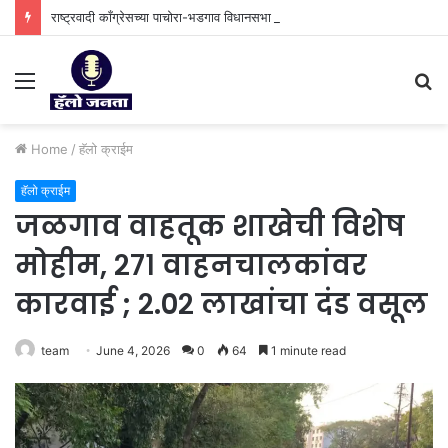
राष्ट्रवादी काँग्रेसच्या पाचोरा-भडगाव विधानसभा क्षेत्र प्रमुखपदी हर्षल पाटील यांची नियुक्ती.
Menu
S
fo
Home
/
⁠हॅलो क्राईम
⁠हॅलो क्राईम
जळगाव वाहतूक शाखेची विशेष
मोहीम, २७१ वाहनचालकांवर
कारवाई‌ ; २.०२ लाखांचा दंड वसूल
team
June 4, 2026
0
64
1 minute read