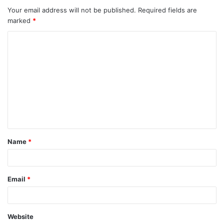
Your email address will not be published.
Required fields are
marked
*
C
o
m
m
e
n
t
Name
*
*
Email
*
Website