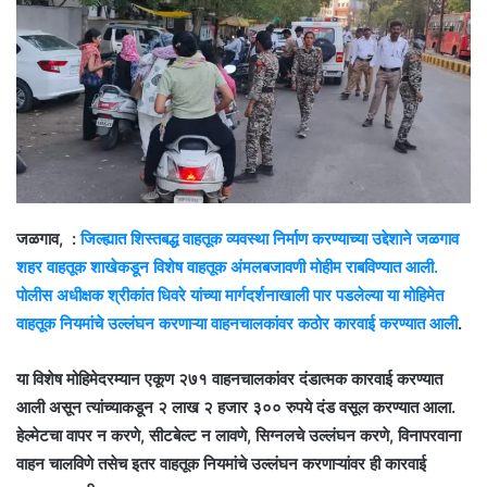
जळगाव, :
जिल्ह्यात शिस्तबद्ध वाहतूक व्यवस्था निर्माण करण्याच्या उद्देशाने जळगाव
शहर वाहतूक शाखेकडून विशेष वाहतूक अंमलबजावणी मोहीम राबविण्यात आली.
पोलीस अधीक्षक श्रीकांत धिवरे यांच्या मार्गदर्शनाखाली पार पडलेल्या या मोहिमेत
वाहतूक नियमांचे उल्लंघन करणाऱ्या वाहनचालकांवर कठोर कारवाई करण्यात आली
.
या विशेष मोहिमेदरम्यान एकूण २७१ वाहनचालकांवर दंडात्मक कारवाई करण्यात
आली असून त्यांच्याकडून २ लाख २ हजार ३०० रुपये दंड वसूल करण्यात आला.
हेल्मेटचा वापर न करणे, सीटबेल्ट न लावणे, सिग्नलचे उल्लंघन करणे, विनापरवाना
वाहन चालविणे तसेच इतर वाहतूक नियमांचे उल्लंघन करणाऱ्यांवर ही कारवाई