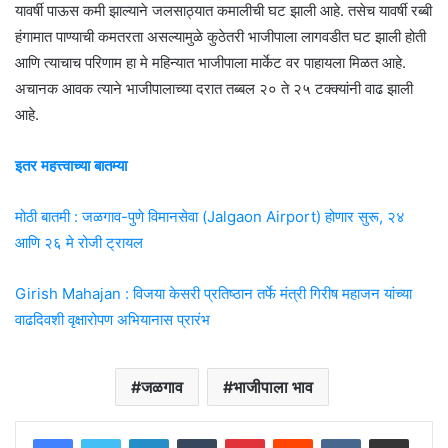
यावर्षी पाऊस कमी झाल्याने जलसाठ्यात कमालीची घट झाली आहे. तसेच यावर्षी रब्बी
हंगामात पाण्याची कमतरता असल्यामुळे कुठेतरी भाजीपाला लागवडीत घट झाली होती
आणि त्याचाच परिणाम हा मे महिन्यात भाजीपाला मार्केट वर पाहायला मिळत आहे.
अचानक आवक त्याने भाजीपालाच्या दरात तब्बल २० ते २५ टक्क्यांनी वाढ झाली
आहे.
इतर महत्त्वाच्या बातम्या
मोठी बातमी : जळगाव-पुणे विमानसेवा (Jalgaon Airport) होणार सुरू, २४
आणि २६ मे रोजी ट्रायल
Girish Mahajan : विजया केसरी प्रतिष्ठान तर्फे मंत्री गिरीष महाजन यांच्या
वाढदिवशी वृक्षारोपण अभियानास प्रारंभ
जळगाव
भाजीपाला भाव
LinkedIn
Tumblr
Pinterest
Reddit
VKontakte
Share via Email