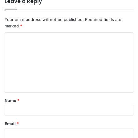
Leave a Reply
Your email address will not be published.
Required fields are
marked
*
C
o
m
m
e
n
t
Name
*
*
Email
*