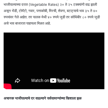
भाजीपाल्याच्या दरात (Vegetable Rates) २० ते २५ टक्क्यांनी वाढ झाली
असून भेंडी, टोमॅटो, गवार, पत्ताकोबी, मिरची, शेवगा, बटाट्याचे भाव ३५ ते ४०
रुपयांवर गेले आहेत. तर पालक मेथी ४० रुपये जुडी तर कोथिंबीर ८० रुपये जुडी
असे भाव बाजारात पाहायला मिळत आहे.
अचानक भाजीपाल्याचे दर वाढल्याने सर्वसामान्यांच्या खिशाला झळ