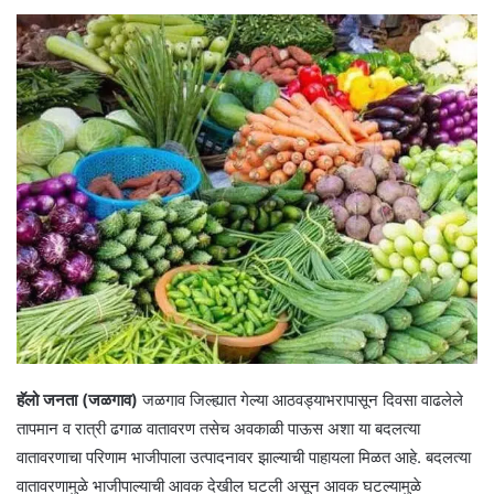
हॅलो जनता (जळगाव)
जळगाव जिल्ह्यात गेल्या आठवड्याभरापासून दिवसा वाढलेले
तापमान व रात्री ढगाळ वातावरण तसेच अवकाळी पाऊस अशा या बदलत्या
वातावरणाचा परिणाम भाजीपाला उत्पादनावर झाल्याची पाहायला मिळत आहे. बदलत्या
वातावरणामुळे भाजीपाल्याची आवक देखील घटली असून आवक घटल्यामुळे