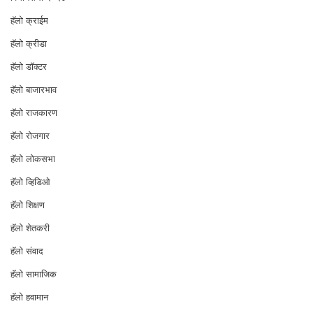
⁠हॅलो क्राईम
हॅलो क्रीडा
हॅलो डॉक्टर
हॅलो बाजारभाव
हॅलो राजकारण
⁠हॅलो रोजगार
हॅलो लोकसभा
⁠हॅलो व्हिडिओ
हॅलो शिक्षण
⁠हॅलो शेतकरी
⁠हॅलो संवाद
हॅलो सामाजिक
हॅलो हवामान