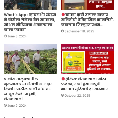
What’s App : व्हाटसअ‍ॅप स्टेट्स
चोपडा कृषी उत्पन्न बाजार
ने चोरीला गेलेला बैल सापडला,
समितीची ऐतिहासिक कामगिरी,
सोशल मीडियाचा शेतकऱ्याला
जळगाव जिल्ह्यात प्रथम…
झाला फायदा
September 18, 2025
June 8, 2024
पाचोरा तालुक्यातील
ब्रेकिंग: शेतकऱ्यांना मोठा
नुकसानग्रस्त शेतांची आमदार
फटका, रब्बी हंगामापूर्वी
किशोर पाटील यांनी बांधावर
भारतात युरियाचे दर वाढणार…
जावून केली पाहणी,
October 22, 2025
शेतकऱ्यांनी….
June 9, 2024