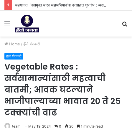
भडगावात ‘नशामुक्त भारत महाअभियान’चा उत्साहात शुभारंभ ; व्यसनमुक्त समाज घडविण्याचा सामूहिक संकल्प.
Menu
S
fo
Home
/
⁠हॅलो शेतकरी
⁠हॅलो शेतकरी
Vegetable Rates :
सर्वसामान्यांसाठी महत्वाची
बातमी; आवक घटल्याने
भाजीपाल्याच्या भावात २० ते २५
टक्क्यांची वाढ
team
May 19, 2024
0
20
1 minute read