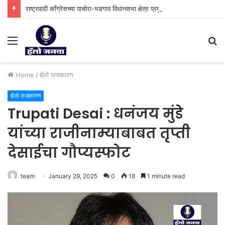
राष्ट्रवादी काँग्रेसच्या पाचोरा-भडगाव विधानसभा क्षेत्र प्रमुखपदी हर्षल पाटील यांची नियुक्ती.
Menu
S
fo
Home
/
हॅलो राजकारण
हॅलो राजकारण
Trupati Desai : धनंजय मुंडे
यांच्या राजीनाम्याबाबत तृप्ती
देसाईचा गौप्यस्फोट
team
January 29, 2025
0
18
1 minute read