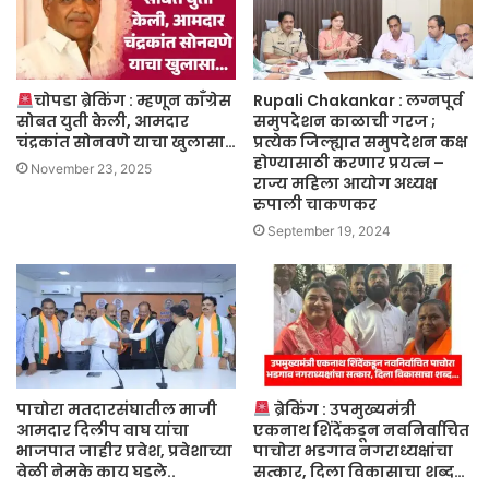
चोपडा ब्रेकिंग : म्हणून काँग्रेस
Rupali Chakankar : लग्नपूर्व
सोबत युती केली, आमदार
समुपदेशन काळाची गरज ;
चंद्रकांत सोनवणे याचा खुलासा…
प्रत्येक जिल्ह्यात समुपदेशन कक्ष
होण्यासाठी करणार प्रयत्न –
November 23, 2025
राज्य महिला आयोग अध्यक्ष
रुपाली चाकणकर
September 19, 2024
पाचोरा मतदारसंघातील माजी
ब्रेकिंग : उपमुख्यमंत्री
आमदार दिलीप वाघ यांचा
एकनाथ शिंदेंकडून नवनिर्वाचित
भाजपात जाहीर प्रवेश, प्रवेशाच्या
पाचोरा भडगाव नगराध्यक्षांचा
वेळी नेमके काय घडले..
सत्कार, दिला विकासाचा शब्द…