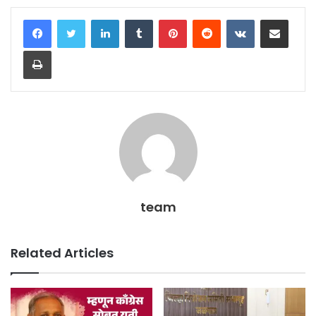
LinkedIn
Tumblr
Pinterest
Reddit
VKontakte
Share via Email
Print
team
Related Articles