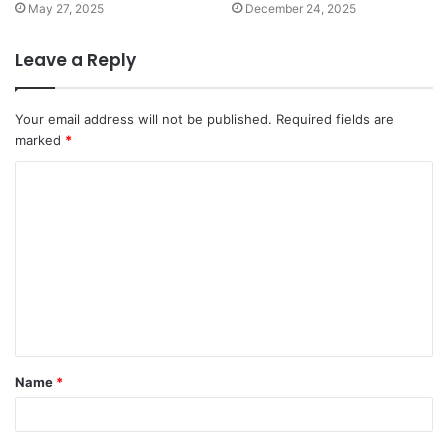
May 27, 2025
December 24, 2025
Leave a Reply
Your email address will not be published.
Required fields are
marked
*
C
o
m
m
e
n
t
Name
*
*