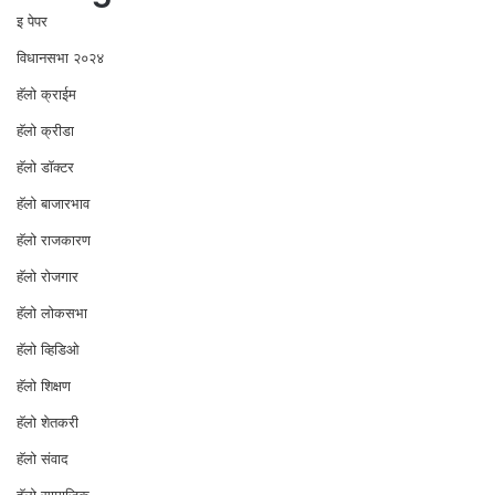
इ पेपर
विधानसभा २०२४
⁠हॅलो क्राईम
हॅलो क्रीडा
हॅलो डॉक्टर
हॅलो बाजारभाव
हॅलो राजकारण
⁠हॅलो रोजगार
हॅलो लोकसभा
⁠हॅलो व्हिडिओ
हॅलो शिक्षण
⁠हॅलो शेतकरी
⁠हॅलो संवाद
हॅलो सामाजिक