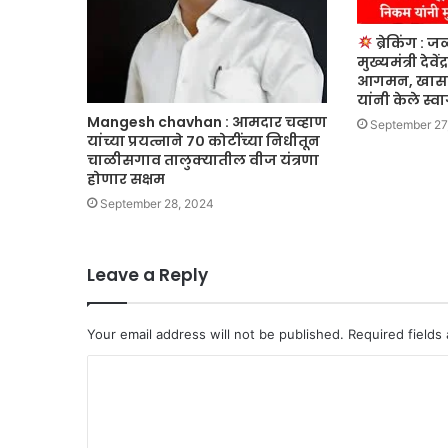
ब्रेकिंग :
मुख्यमंत्री देवे
आगमन, खासदा
यांनी केले स्व
Mangesh chavhan : आमदार चव्हाण
September 27
यांच्या प्रयत्नाने ७० कोटींच्या निधीतून
चाळीसगाव तालुक्यातील वीज यंत्रणा
होणार सक्षम
September 28, 2024
Leave a Reply
Your email address will not be published.
Required fields
C
o
m