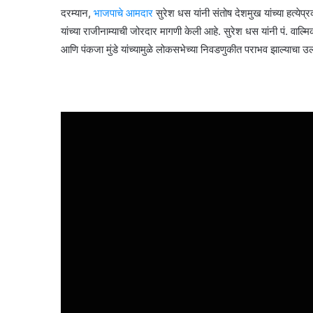
दरम्यान,
भाजपाचे आमदार
सुरेश धस यांनी संतोष देशमुख यांच्या हत्
यांच्या राजीनाम्याची जोरदार मागणी केली आहे. सुरेश धस यांनी पं. वाल्
आणि पंकजा मुंडे यांच्यामुळे लोकसभेच्या निवडणुकीत पराभव झाल्याचा उल