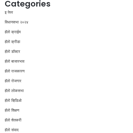
Categories
इ पेपर
विधानसभा २०२४
⁠हॅलो क्राईम
हॅलो क्रीडा
हॅलो डॉक्टर
हॅलो बाजारभाव
हॅलो राजकारण
⁠हॅलो रोजगार
हॅलो लोकसभा
⁠हॅलो व्हिडिओ
हॅलो शिक्षण
⁠हॅलो शेतकरी
⁠हॅलो संवाद