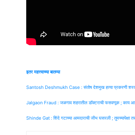
इतर महत्त्वाच्या बातम्या
Santosh Deshmukh Case : संतोष देशमुख हत्या प्रकरणी शरद पवार
Jalgaon Fraud : जळगाव शहरातील डॉक्टराची फसवणूक ; काय आह
Shinde Gat : शिंदे गटाच्या आमदाराची जीभ घसरली ; तुमच्यापेक्षा 