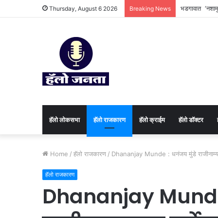
भडगावात ‘नशामुक
Thursday, August 6 2026
Breaking News
हॅलो लोकसभा
हॅलो राजकारण
⁠हॅलो क्राईम
हॅलो डॉक्टर
Home
/
हॅलो राजकारण
/
Dhananjay Munde : धनंजय मुंडे राजीनाम्याच्
हॅलो राजकारण
Dhananjay Munde :