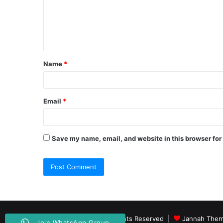
m
e
n
t
Name
*
*
Email
*
Save my name, email, and website in this browser for
© Copyright 2026, All Rights Reserved |
Jannah Them
Join WhatsApp Group