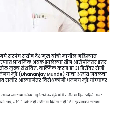
गचे सरपंच संतोष देशमुख यांची मागील महिन्यात
 प्रकरणात प्राथमिक अटक झालेल्या तीन आरोपींनंतर इतर
तील मुख्य संशयित, वाल्मिक कराड हा ३१ डिसेंबर रोजी
ंजय मुंडे (Dhananjay Munde) यांचा अत्यंत जवळचा
 नाव समोर आल्यानंतर विरोधकांनी धनंजय मुंडे यांच्यावर
यांच्या जवळच्या कनेक्शनमुळे धनंजय मुंडे यांनी राजीनामा दिला पाहिजे. यावर
आलो आहे, आणि मी कोणताही राजीनामा दिलेला नाही.” ते मंत्रालयाच्या सातव्या