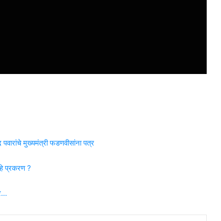
ांचे मुख्यमंत्री फडणवीसांना पत्र
े प्रकरण ?
तर…