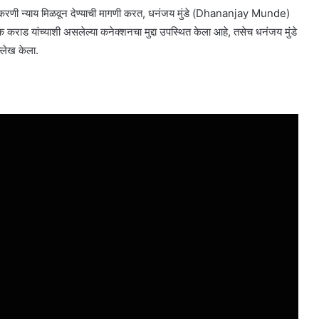
येप्रकरणी न्याय मिळवून देण्याची मागणी करत, धनंजय मुंडे (Dhananjay Munde)
मिक कराड यांच्याशी असलेल्या कनेक्शनचा मुद्दा उपस्थित केला आहे, तसेच धनंजय मुंडे
्लेख केला.