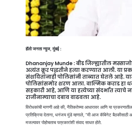
हॅलो जनता न्युज, मुंबई :
Dhananjay Munde : बीड जिल्ह्यातील मस्साजो
अत्यंत क्रूर पद्धतीने हत्या करण्यात आली. या
संशयितांनाही पोलिसांनी ताब्यात घेतले आहे. या
पोलिसांसमोर शरण आला. वाल्मिक कराड हा धन
सहकारी आहे, आणि या हत्येच्या संदर्भात त्याचे
राजीनाम्याचा दबाव वाढवला आहे.
विरोधकांची मागणी आहे की, नैतिकतेच्या आधारावर आणि या प्रकरणातील त्
प्रतिक्रिया देताना, धनंजय मुंडे म्हणाले, “मी आज कॅबिनेट बैठकीसाठी 
मजल्यावर पोहोचताच पत्रकारांशी संवाद साधत होते.