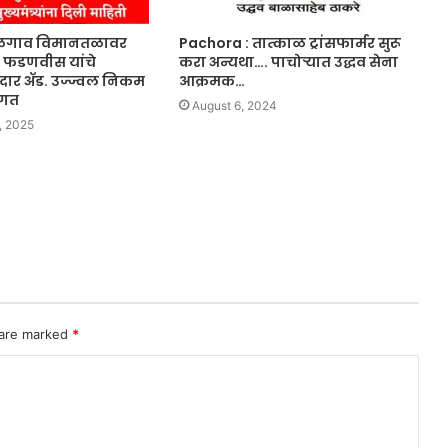
 जळगाव विमानतळावर
Pachora : तात्काळ ट्रांसफार्मर सुरू
ंद्र फडणवीस यांचे
करा अन्यथा…. पाचोर्‍यात उद्धव सेना
र ॲड. उज्ज्वल निकम
आक्रमक…
ागत
August 6, 2024
, 2025
 are marked
*