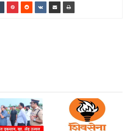
dIn
Tumblr
Pinterest
Reddit
VKontakte
Share via Email
Print