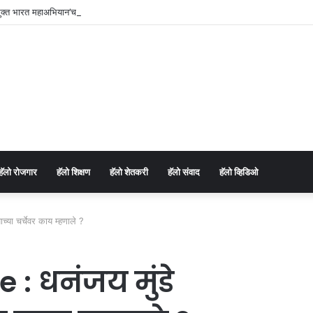
्त भारत महाअभियान’चा उत्साहात शुभारंभ ; व्यसनमुक्त समाज घडविण्याचा सामूहिक संकल्प.
⁠हॅलो रोजगार
हॅलो शिक्षण
⁠हॅलो शेतकरी
⁠हॅलो संवाद
⁠हॅलो व्हिडिओ
या चर्चेवर काय म्हणाले ?
 धनंजय मुंडे