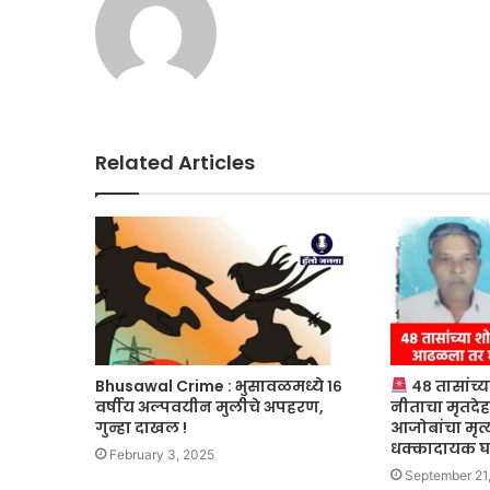
Related Articles
Bhusawal Crime : भुसावळमध्ये १६
४८ तासांच्य
वर्षीय अल्पवयीन मुलीचे अपहरण,
नीताचा मृतदे
गुन्हा दाखल !
आजोबांचा मृत्य
धक्कादायक 
February 3, 2025
September 21