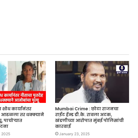
ा शोध कार्यानंतर
Mumbai Crime : छोटा राजनचा
ह आढळला तर धक्क्याने
राईट हॅन्ड डी.के. रावला अटक,
ू, पाचोऱ्यात
खंडणीच्या आरोपात मुंबई पोलिसांची
घटना
कारवाई
, 2025
January 23, 2025