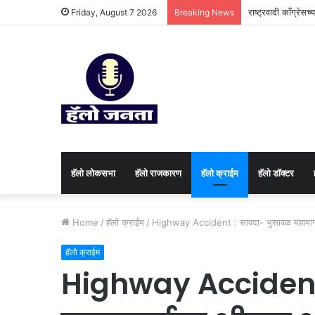
राष्ट्रवादी काँग्रेस
Friday, August 7 2026
Breaking News
हॅलो लोकसभा
हॅलो राजकारण
⁠हॅलो क्राईम
हॅलो डॉक्टर
Home
/
⁠हॅलो क्राईम
/
Highway Accident : सावदा- भुसावळ महामार्गा
⁠हॅलो क्राईम
Highway Accident