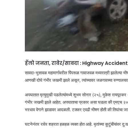
हॅलो जनता, रावेर/सावदा : Highway Accident
सावदा-भुसावळ महामार्गावरील पिंपरूळ गावाजवळ मध्यरात्री झालेल्या भीषण
आणखी दोघे गंभीर जखमी झाले असून, त्यांच्यावर जळगावच्या रुग्णालया
अपघातात मृत्युमुखी पडलेल्यांमध्ये शुभम सोनार (२५), मुकेश रायपूर
गंभीर जखमी झाले आहेत. अपघाताचा प्रकार असा घडला की एमएच २० सी
भरधाव वेगाने झाडावर आदळली. टक्कर एवढी भीषण होती की तिघांचा जागी
घटनेनंतर रावेर शहरात हळहळ व्यक्त होत आहे. मृतांच्या कुटुंबीयांवर दु: