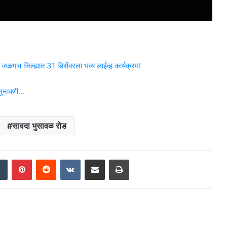
गाव जिल्ह्यात 31 डिसेंबरला भव्य लाईव्ह कार्यक्रम!
सुनावणी…
सावदा भुसावळ रोड
dIn
Tumblr
Pinterest
Reddit
VKontakte
Share via Email
Print