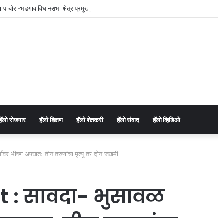
च्या पाचोरा-भडगाव विधानसभा क्षेत्र प्रमुखपदी हर्षल पाटील यांची नियुक्ती.
⁠हॅलो रोजगार
हॅलो शिक्षण
⁠हॅलो शेतकरी
⁠हॅलो संवाद
⁠हॅलो व्हिडिओ
वर भीषण अपघात: तीन तरुणांचा मृत्यू तर दोन जखमी
 : सावदा- भुसावळ