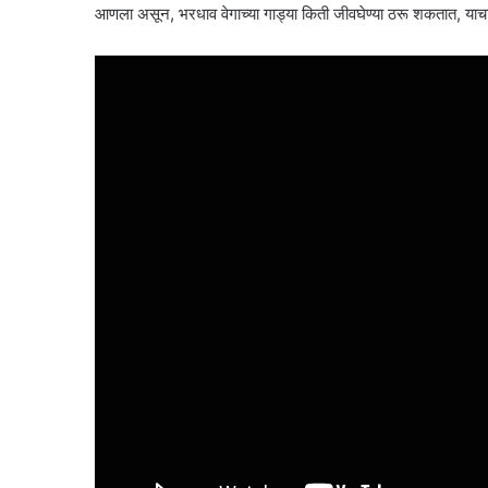
आणला असून, भरधाव वेगाच्या गाड्या किती जीवघेण्या ठरू शकतात, याच