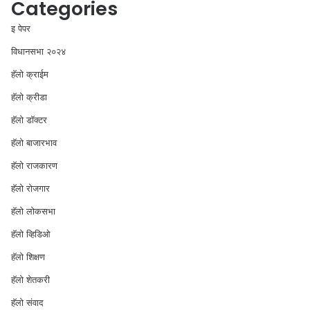
Categories
इ पेपर
विधानसभा २०२४
⁠हॅलो क्राईम
हॅलो क्रीडा
हॅलो डॉक्टर
हॅलो बाजारभाव
हॅलो राजकारण
⁠हॅलो रोजगार
हॅलो लोकसभा
⁠हॅलो व्हिडिओ
हॅलो शिक्षण
⁠हॅलो शेतकरी
⁠हॅलो संवाद