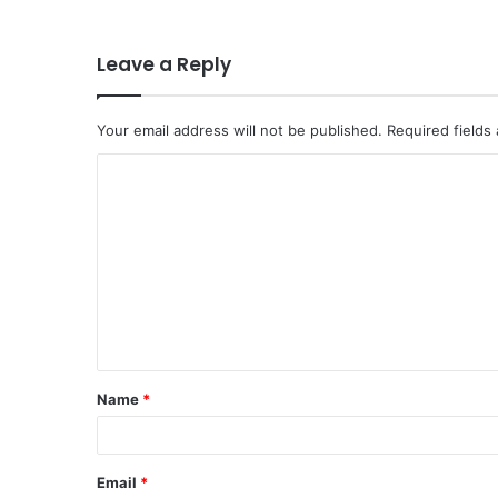
Leave a Reply
Your email address will not be published.
Required fields
C
o
m
m
e
n
t
Name
*
*
Email
*