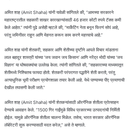
अमित शाह (Amit Shaha) यांनी यावेळी सांगितले की, “आमच्या सरकारने
महाराष्ट्रातील सहकारी साखर कारखान्यांसाठी 46 हजार कोटी रुपये टॅक्स कमी
केले आहेत.” त्यांनी पुढे असेही म्हटले की, “मार्केटिंग नेता बनून फिरणं सोपं आहे,
परंतु जमिनीवर राहून आणि मेहनत करून काम करणे महत्त्वाचे आहे.”
अमित शाह यांनी शेतकरी, सहकार आणि शेतीच्या दृष्टीने आपले विचार मांडताना
लाल बहादुर शास्त्री यांच्या ‘जय जवान जय किसान’ आणि नरेंद्र मोदी यांच्या ‘जय
विज्ञान’ या घोषवाक्यांचा उल्लेख केला. त्यांनी सांगितले की, “सहकाराच्या माध्यमातून
शेतीमध्ये निश्चितच फायदा होतो. शेतकरी परंपरागत पद्धतीने शेती करतो, परंतु
अत्याधुनिक भूमी परीक्षण प्रयोगशाळा तयार केली आहे. येथे पाण्याच्या पीए प्रमाणाची
देखील तपासणी केली जाते.”
अमित शाह (Amit Shaha) यांनी शेतकऱ्यांसाठी ऑरगॅनिक शेतीला प्रोत्साहन
देण्याचे आवाहन केले. “1500 गिर गाईंमुळे विविध प्रकारच्या उत्पादनांची निर्मिती
होईल. यामुळे ऑरगॅनिक शेतीला चालना मिळेल. तसेच, भारत सरकार ऑरगॅनिक
लॅबोरेटरी सुरू करण्यासाठी मदत करेल,” असे ते म्हणाले.