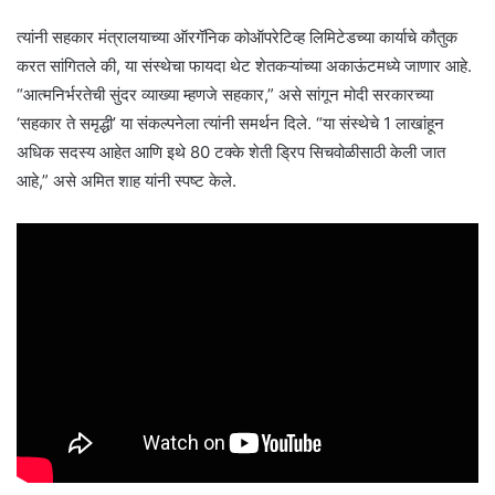
त्यांनी सहकार मंत्रालयाच्या ऑरगॅनिक कोऑपरेटिव्ह लिमिटेडच्या कार्याचे कौतुक
करत सांगितले की, या संस्थेचा फायदा थेट शेतकऱ्यांच्या अकाऊंटमध्ये जाणार आहे.
“आत्मनिर्भरतेची सुंदर व्याख्या म्हणजे सहकार,” असे सांगून मोदी सरकारच्या
‘सहकार ते समृद्धी’ या संकल्पनेला त्यांनी समर्थन दिले. “या संस्थेचे 1 लाखांहून
अधिक सदस्य आहेत आणि इथे 80 टक्के शेती ड्रिप सिचवोळीसाठी केली जात
आहे,” असे अमित शाह यांनी स्पष्ट केले.