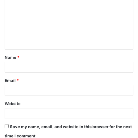
o
m
m
e
n
t
Name
*
*
Email
*
Website
Save my name, email, and website in this browser for the next
time I comment.