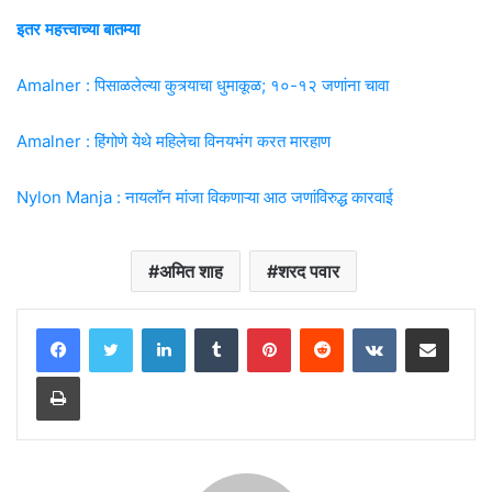
इतर महत्त्वाच्या बातम्या
Amalner : पिसाळलेल्या कुत्र्याचा धुमाकूळ; १०-१२ जणांना चावा
Amalner : हिंगोणे येथे महिलेचा विनयभंग करत मारहाण
Nylon Manja : नायलॉन मांजा विकणाऱ्या आठ जणांविरुद्ध कारवाई
अमित शाह
शरद पवार
LinkedIn
Tumblr
Pinterest
Reddit
VKontakte
Share via Email
Print