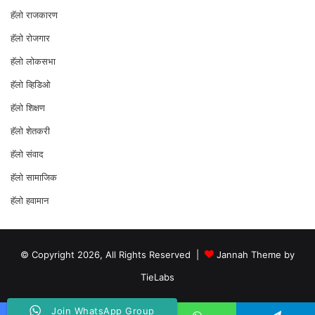
हॅलो राजकारण
⁠हॅलो रोजगार
हॅलो लोकसभा
⁠हॅलो व्हिडिओ
हॅलो शिक्षण
⁠हॅलो शेतकरी
⁠हॅलो संवाद
हॅलो सामाजिक
हॅलो हवामान
© Copyright 2026, All Rights Reserved |
Jannah Theme by
TieLabs
Join WhatsApp Group