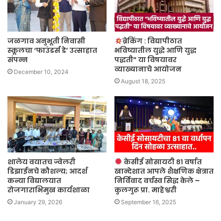
जळगाव अनुभूती निवासी
ब्रेकिंग : विद्यापीठात
स्कूलचा ‘फाउंडर्स डे’ उत्साहात
भविष्यातील युद्धे आणि युद्ध
संपन्न
पद्धती” या विषयावर
व्याख्यानाचे आयोजन
December 10, 2024
August 18, 2025
शालेय वयातच ज्वेलरी
केसीई सोसायटी ८१ वर्षात
डिझाईनचे कौशल्य; आदर्श
खान्देशात आपले शैक्षणिक क्षेत्रात
कन्या विद्यालयात
निर्विवाद वर्चस्व सिद्ध केले –
रोजगाराभिमुख कार्यशाळा
कुलगुरू प्रा. माहेश्वरी
January 29, 2026
September 16, 2025