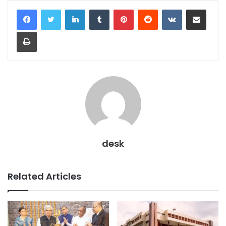
LinkedIn
Tumblr
Pinterest
Reddit
VKontakte
Share via Email
Print
desk
Related Articles