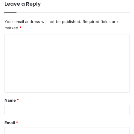
Leave a Reply
Your email address will not be published.
Required fields are
marked
*
C
o
m
m
e
n
t
Name
*
*
Email
*