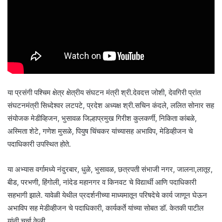
या प्रसंगी पश्चिम क्षेत्र क्षेत्रीय संघटन मंत्री श्री.देवदत्त जोशी, देवगिरी प्रांत
संघटनमंत्री सिध्देश्वर लटपटे, प्रदेश अध्यक्ष श्री.सचिन कंदले, ललित सोनार सह
संयोजक मेडीव्हिजन, भुसावळ जिल्हाप्रमुख गिरीश कुलकर्णी, निकिता कांबळे,
अस्मिता शेटे, गणेश मुसळे, पियुष चिंचकर यांच्यासह अभाविप, मेडिव्हीजन चे
पदाधिकारी उपस्थित होते.
या अभ्यास वर्गामध्ये नंदुरबार, धुळे, भुसावळ, छत्रपती संभाजी नगर, जालना,लातूर,
बीड, परभणी, हिंगोली, नांदेड महानगर व किनवट चे विद्यार्थी आणि पदाधिकारी
सहभागी झाले. यावेळी येथील प्रदर्शनीच्या माध्यमातून परिषदेचे कार्य जाणून घेऊन
अभाविप सह मेडीव्हीजन चे पदाधिकारी, कार्यकर्ते यांच्या सोबत डॉ. केतकी पाटील
यांनी चर्चा केली.