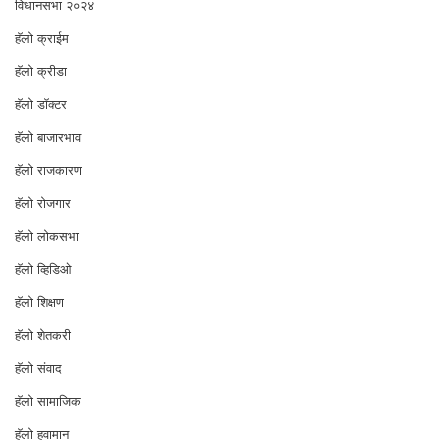
विधानसभा २०२४
⁠हॅलो क्राईम
हॅलो क्रीडा
हॅलो डॉक्टर
हॅलो बाजारभाव
हॅलो राजकारण
⁠हॅलो रोजगार
हॅलो लोकसभा
⁠हॅलो व्हिडिओ
हॅलो शिक्षण
⁠हॅलो शेतकरी
⁠हॅलो संवाद
हॅलो सामाजिक
हॅलो हवामान