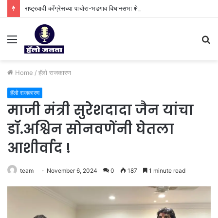
राष्ट्रवादी काँग्रेसच्या पाचोरा-भडगाव विधानसभा क्षेत्र प्रमुखपदी हर्षल पाटील यांची नियुक्ती.
Menu
S
fo
Home
/
हॅलो राजकारण
हॅलो राजकारण
माजी मंत्री सुरेशदादा जैन यांचा
डॉ.अश्विन सोनवणेंनी घेतला
आशीर्वाद !
team
November 6, 2024
0
187
1 minute read