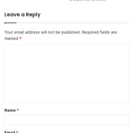
Leave a Reply
Your email address will not be published.
Required fields are
marked
*
C
o
m
m
e
n
t
Name
*
*
Email
*