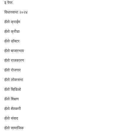
इ पेपर
विधानसभा २०२४
⁠हॅलो क्राईम
हॅलो क्रीडा
हॅलो डॉक्टर
हॅलो बाजारभाव
हॅलो राजकारण
⁠हॅलो रोजगार
हॅलो लोकसभा
⁠हॅलो व्हिडिओ
हॅलो शिक्षण
⁠हॅलो शेतकरी
⁠हॅलो संवाद
हॅलो सामाजिक