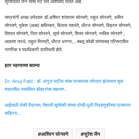
सुरेशदादा जैन यांची भेट घेत आशीर्वाद घेतले आहे.
याप्रसंगी अपक्ष उमेदवार डॉ.अश्विन शांताराम सोनवणे, राहुल सोनवणे, अमित
सोनवणे, मुकेश (आबा) बाविस्कर, विलास यशवंते, धीरज सोनवणे, विक्रम सोनवणे,
विशाल सोनवणे, जित सोनवने, सूर्या सोनवणे, शिवम सोनवणे, भाविक सोनवणे ,
आकाश पारधे, राहुल मिस्त्री, धीरज धनगर, , बबलू कोळी यांच्यासह परिसरातील
नागरिक व पदाधिकारी उपस्थिती होते.
इतर महत्त्वाच्या बातम्या
Dr. Anuj Patil : डॉ. अनुज पाटील यांचा प्रचाराचा जोरदार झंजावात सुरू
शहरातील नामांकित डॉक्टरांचा सहभाग..
आईसाठी लेकी मैदानात, वैशाली सूर्यवंशी यांच्या दोन्ही मुली निवडणुकीच्या प्रचारात
सक्रिय…
आश्विन सोनवणे
सुरेश जैन