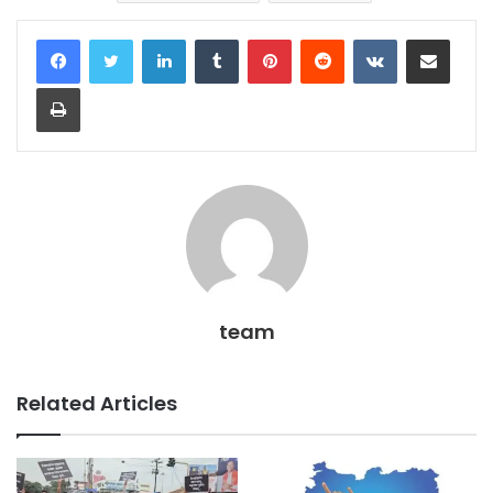
LinkedIn
Tumblr
Pinterest
Reddit
VKontakte
Share via Email
Print
team
Related Articles