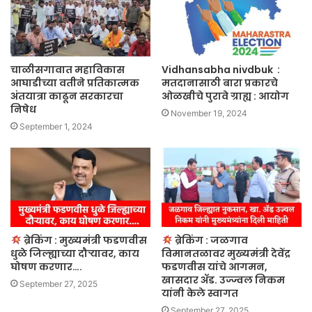
चाळीसगावात महाविकास
Vidhansabha nivdbuk :
आघाडीच्या वतीने प्रतिकात्मक
मतदानासाठी बारा प्रकारचे
अंतयात्रा काढून सरकारचा
ओळखीचे पुरावे ग्राह्य : आयोग
निषेध
November 19, 2024
September 1, 2024
ब्रेकिंग : मुख्यमंत्री फडणवीस
ब्रेकिंग : जळगाव
धुळे जिल्ह्याच्या दौऱ्यावर, काय
विमानतळावर मुख्यमंत्री देवेंद्र
घोषण करणार….
फडणवीस यांचे आगमन,
खासदार ॲड. उज्ज्वल निकम
September 27, 2025
यांनी केले स्वागत
September 27, 2025