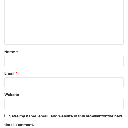
o
m
m
e
n
t
Name
*
*
Email
*
Website
Save my name, email, and website in this browser for the next
time I comment.