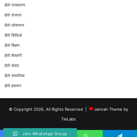
हॅलो राजकारण
⁠हॅलो रोजगार
हॅलो लोकसभा
⁠हॅलो व्हिडिओ
हॅलो शिक्षण
⁠हॅलो शेतकरी
⁠हॅलो संवाद
हॅलो सामाजिक
हॅलो हवामान
© Copyright 2026, All Rights Reserved |
Jannah Theme by
TieLabs
Join WhatsApp Group