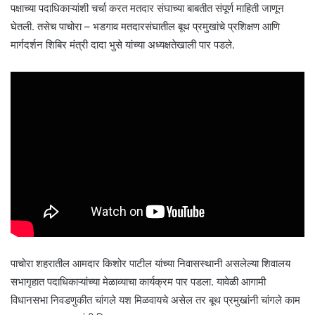
पक्षाच्या पदाधिकाऱ्यांशी चर्चा करत मतदार संघाच्या बाबतीत संपूर्ण माहिती जाणून
घेतली. तसेच पाचोरा – भडगाव मतदारसंघातील बूथ प्रमुखांचे प्रशिक्षण आणि
मार्गदर्शन शिबिर मंत्री दादा भुसे यांच्या अध्यक्षतेखाली पार पडले.
पाचोरा शहरातील आमदार किशोर पाटील यांच्या निवासस्थानी असलेल्या शिवालय
सभागृहात पदाधिकाऱ्यांच्या मेळाव्याचा कार्यक्रम पार पडला. यावेळी आगामी
विधानसभा निवडणुकीत चांगले यश मिळवायचे असेल तर बूथ प्रमुखांनी चांगले काम