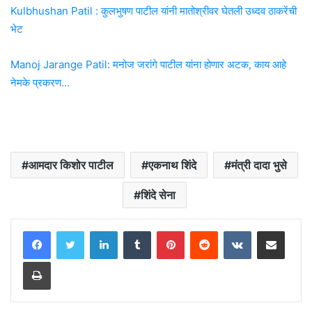
Kulbhushan Patil : कुलभुषण पाटील यांनी मातोश्रीवर घेतली उध्दव ठाकरेंची
भेट
Manoj Jarange Patil: मनोज जरांगे पाटील यांना होणार अटक, काय आहे
नेमके प्रकरण…
आमदार किशोर पाटील
एकनाथ शिंदे
मंत्री दादा भुसे
शिंदे सेना
LinkedIn
Tumblr
Pinterest
Reddit
VKontakte
Share via Email
Print